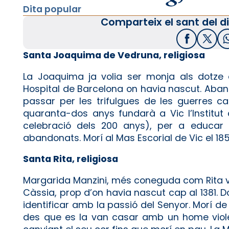
Dita popular
Comparteix el sant del di
Facebook
X / T
Santa Joaquima de Vedruna, religiosa
La Joaquima ja volia ser monja als dotze 
Hospital de Barcelona on havia nascut. Abans 
passar per les trifulgues de les guerres carl
quaranta-dos anys fundarà a Vic l’Institut
celebració dels 200 anys), per a educar le
abandonats. Morí al Mas Escorial de Vic el 185
Santa Rita, religiosa
Margarida Manzini, més coneguda com Rita va m
Càssia, prop d’on havia nascut cap al 1381. Do
identificar amb la passió del Senyor. Morí de 
des que es la van casar amb un home violen