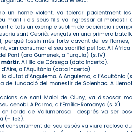
Margarida fou canonitzada el 1900.
b un home violent, va tolerar pacientment les
eu marit i els seus fills va ingressar al monestir 
onant a tots un exemple sublim de paciència i compu
escriu sant Cebrià, vençuts en una primera batalla
t, perquè fossin més forts davant de les flames,
t, van consumar el seu sacrifici pel foc. A l’Àfrica 
el Pont (ara Gumenek, a Turquia) (s. IV).
i màrtir
. A l’illa de Còrsega (data incerta).
ó d’Aire, a l’Aquitània (data incerta).
la ciutat d’Angulema. A Angulema, a l’Aquitània (s.
ta de fundació del monestir de Solenhac. A Llemo
nacions de sant Maiol de Cluny, va disposar m
eu cenobi. A Parma, a l’Emília-Romanya (s. X).
t en l'orde de Vallumbrosa i després va ser po
 (~ 1153).
el consentiment del seu espòs va viure reclosa du