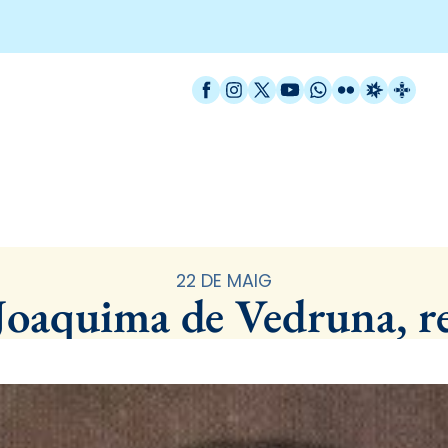
Facebook
Instagram
X / Twitter
YouTube
WhatsApp
Flickr
Radio Est
Catal
Santoral
22 DE MAIG
Joaquima de Vedruna, re