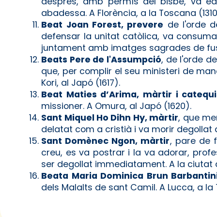
després, amb permís del bisbe, va edi
abadessa. A Florència, a la Toscana (1310
Beat Joan Forest, prevere
de l'orde d
defensar la unitat catòlica, va consumar
juntament amb imatges sagrades de fusta
Beats Pere de l'Assumpció
, de l'orde 
que, per complir el seu ministeri de mane
Kori, al Japó (1617).
Beat Maties d’Arima, màrtir i catequ
missioner. A Omura, al Japó (1620).
Sant Miquel Ho Dihn Hy, màrtir
, que me
delatat com a cristià i va morir degolla
Sant Domènec Ngon, màrtir
, pare de 
creu, es va postrar i la va adorar, prof
ser degollat immediatament. A la ciutat 
Beata Maria Dominica Brun Barbantini,
dels Malalts de sant Camil. A Lucca, a la