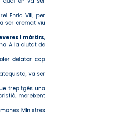
l qual en va ser
i Enric VIII, per
va ser cremat viu
everes i màrtirs
,
na. A la ciutat de
voler delatar cap
atequista, va ser
que trepitgés una
ristià, mereixent
rmanes Ministres