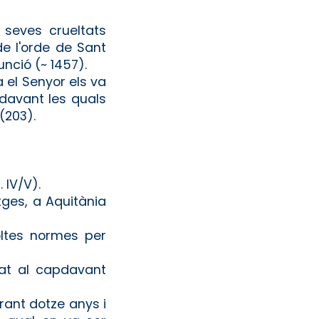
 seves crueltats
de l'orde de Sant
nció (~ 1457).
 el Senyor els va
 davant les quals
(203).
 IV/V).
tges, a Aquitània
oltes normes per
sat al capdavant
rant dotze anys i