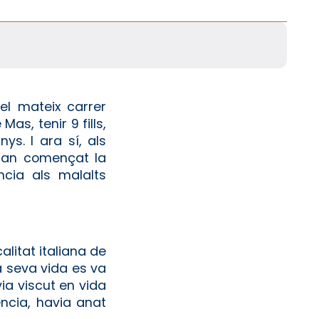
el mateix carrer
s, tenir 9 fills,
ys. I ara sí, als
 han començat la
ncia als malalts
alitat italiana de
la seva vida es va
via viscut en vida
ncia, havia anat