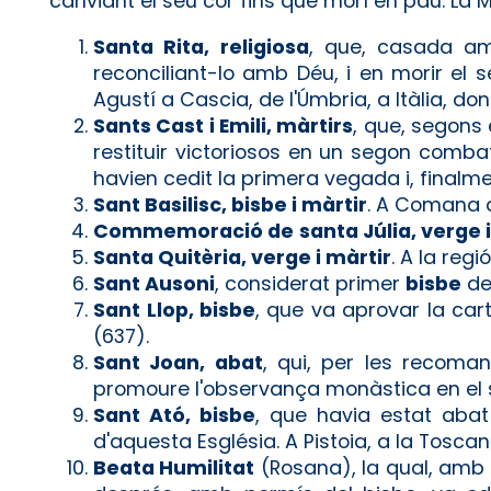
canviant el seu cor fins que morí en pau. La 
Santa Rita, religiosa
, que, casada am
reconciliant-lo amb Déu, i en morir el s
Agustí a Cascia, de l'Úmbria, a Itàlia, d
Sants Cast i Emili, màrtirs
, que, segons 
restituir victoriosos en un segon comba
havien cedit la primera vegada i, finalmen
Sant Basilisc, bisbe i màrtir
. A Comana d
Commemoració de
santa Júlia, verge 
Santa Quitèria, verge i màrtir
. A la regi
Sant Ausoni
, considerat primer
bisbe
de 
Sant Llop, bisbe
, que va aprovar la car
(637).
Sant Joan, abat
, qui, per les recoma
promoure l'observança monàstica en el s
Sant Ató, bisbe
, que havia estat aba
d'aquesta Església. A Pistoia, a la Toscana
Beata Humilitat
(Rosana), la qual, amb 