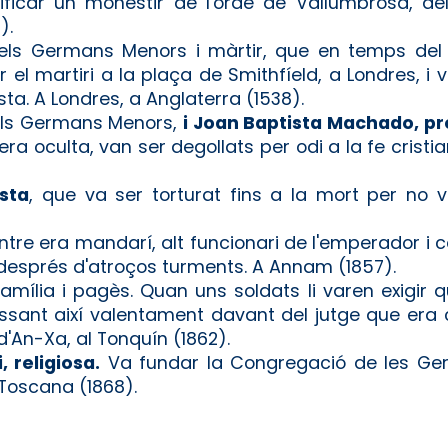
ficar un monestir de l'orde de Vallumbrosa, de
).
els Germans Menors i màrtir, que en temps del re
 el martiri a la plaça de Smithfíeld, a Londres, i 
. A Londres, a Anglaterra (1538).
dels Germans Menors,
i Joan Baptista Machado, pr
ra oculta, van ser degollats per odi a la fe cristia
ista
, que va ser torturat fins a la mort per no 
ntre era mandarí, alt funcionari de l'emperador i c
t després d'atroços turments. A Annam (1857).
família i pagès. Quan uns soldats li varen exigir 
essant així valentament davant del jutge que era c
d'An-Xa, al Tonquín (1862).
 religiosa.
Va fundar la Congregació de les Ge
 Toscana (1868).