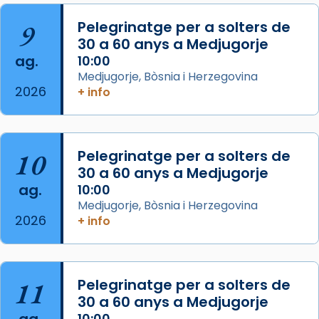
que les santes són filles de l’antiga Iluro.
Mataró en reivindicarà les relíquies fins que
9
Pelegrinatge per a solters de
les aconseguirà el 1772. L’ofici que es canta
30 a 60 anys a Medjugorje
ag.
a la “Missa de les Santes” (“Missa de
10:00
Medjugorje, Bòsnia i Herzegovina
Glòria”) fou composta el 1848 per Mn.
2026
+ info
Manuel Blanch, amb aire d’òpera
italianitzant; s’interpreta per privilegi
pontifici, amb orquestra i cor, i té una
duració aproximada de tres hores. Després,
10
Pelegrinatge per a solters de
processó (recuperada el 1972) al voltant
30 a 60 anys a Medjugorje
del temple amb les relíquies de les santes.
ag.
10:00
Des de 1985 hi participa també un grup de
Medjugorje, Bòsnia i Herzegovina
2026
diablesses amb música i ball propis. Festa
+ info
gran a Mataró.
«Si vols saber què és calor, ves per les
Santes a Mataró»🥵.
11
Pelegrinatge per a solters de
30 a 60 anys a Medjugorje
Photo
ag.
10:00