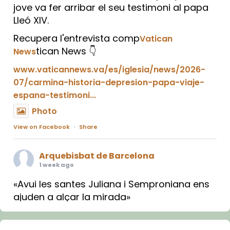
jove va fer arribar el seu testimoni al papa
Lleó XIV.
Recupera l'entrevista comp
Vatican
tican News 👇
News
www.vaticannews.va/es/iglesia/news/2026-
07/carmina-historia-depresion-papa-viaje-
espana-testimoni...
Photo
View on Facebook
·
Share
Arquebisbat de Barcelona
1 week ago
«Avui les santes Juliana i Semproniana ens
ajuden a alçar la mirada»
Mons. Sergi Gordo, bisbe de Tortosa, ha
presidit aquest 27 de juliol la missa de Les