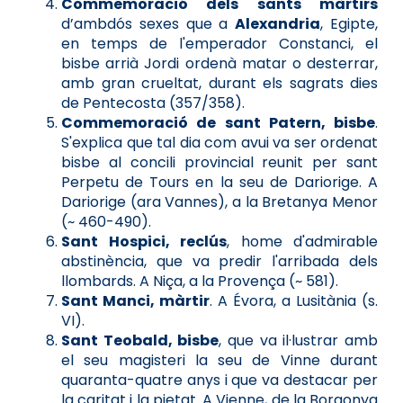
Commemoració dels sants màrtirs
d’ambdós sexes que a
Alexandria
, Egipte,
en temps de l'emperador Constanci, el
bisbe arrià Jordi ordenà matar o desterrar,
amb gran crueltat, durant els sagrats dies
de Pentecosta (357/358).
Commemoració de sant Patern, bisbe
.
S'explica que tal dia com avui va ser ordenat
bisbe al concili provincial reunit per sant
Perpetu de Tours en la seu de Dariorige. A
Dariorige (ara Vannes), a la Bretanya Menor
(~ 460-490).
Sant Hospici, reclús
, home d'admirable
abstinència, que va predir l'arribada dels
llombards. A Niça, a la Provença (~ 581).
Sant Manci, màrtir
. A Évora, a Lusitània (s.
VI).
Sant Teobald, bisbe
, que va il·lustrar amb
el seu magisteri la seu de Vinne durant
quaranta-quatre anys i que va destacar per
la caritat i la pietat. A Vienne, de la Borgonya