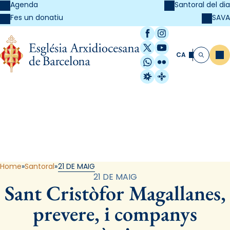
Agenda
Santoral del dia
SAVA
Fes un donatiu
Facebook
Instagram
X / Twitter
YouTube
CA
Me
Cerca
WhatsApp
Flickr
Radio Estel
Catalunya Cristi
Santoral
Home
Santoral
21 DE MAIG
21 DE MAIG
Sant Cristòfor Magallanes,
prevere, i companys