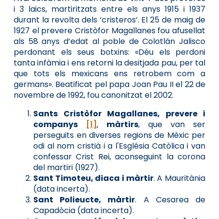
i 3 laics, martiritzats entre els anys 1915 i 1937
durant la revolta dels ‘cristeros’. El 25 de maig de
1927 el prevere Cristòfor Magallanes fou afusellat
als 58 anys d’edat al poble de Colotlán Jalisco
perdonant els seus botxins: «Déu els perdoni
tanta infàmia i ens retorni la desitjada pau, per tal
que tots els mexicans ens retrobem com a
germans». Beatificat pel papa Joan Pau II el 22 de
novembre de 1992, fou canonitzat el 2002.
Sants Cristòfor Magallanes, prevere i
companys
[1]
,
màrtirs
, que van ser
perseguits en diverses regions de Mèxic per
odi al nom cristià i a l'Església Catòlica i van
confessar Crist Rei, aconseguint la corona
del martiri (1927).
Sant Timoteu, diaca i màrtir
. A Mauritània
(data incerta).
Sant Polieucte, màrtir
. A Cesarea de
Capadòcia (data incerta).