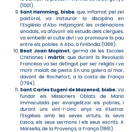
(1001).
Sant Hemming, bisbe
, que, inflamat pel zel
pastoral, va instaurar la disciplina en
l’Església d’Abo mitjançant les ordenacions
sinodals, va afavorir els estudis dels clergues,
va embellir el culte diví i va promoure la pau
entre els pobles. A Abo, a Finlàndia (1366).
Beat Joan Mopinot
, germà de les Escoles
Cristianes i
màrtir
, que durant la Revolució
Francesa va ser detingut per ser religiós i va
morir malalt de pesta. En una galera al mar,
davant de Rochefort, a la costa de França
(1794).
Sant Carles Eugeni de Mazenod, bisbe.
Va
fundar els Missioners Oblats de Maria
Immaculada per evangelitzar els pobres, i
durant uns vint-i-cinc anys va il·lustrar
l'Església amb les seves virtuts, la seva
tasca, els seus sermons i els seus escrits. A
Marsella, de la Provença, a França (1861).