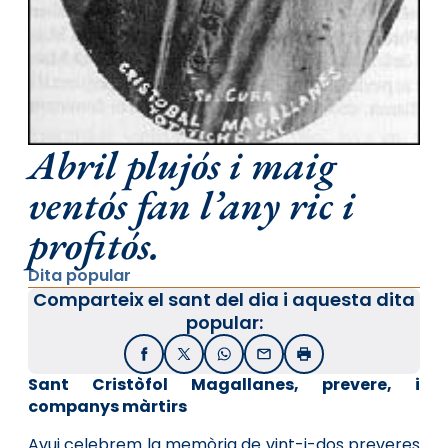
Abril plujós i maig
ventós fan l’any ric i
profitós.
Dita popular
Comparteix el sant del dia i aquesta dita
popular:
Facebook
X / Twitter
WhatsApp
Email
Imprimir
Sant Cristòfol Magallanes, prevere, i
companys màrtirs
Avui celebrem la memòria de vint-i-dos preveres