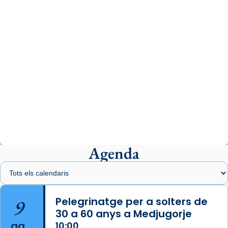
07/carmina-historia-depresion-papa-viaje-
espana-testimoni...
Photo
View on Facebook
·
Share
Arquebisbat de Barcelona
2 weeks ago
«Avui les santes Juliana i Semproniana ens
ajuden a alçar la mirada»
Mons. Sergi Gordo, bisbe de Tortosa, ha
presidit aquest 27 de juliol la missa de Les
Agenda
Santes de Mataró.
🔗
tinyurl.com/cvu5jmbk
📸 J. Merino
9
Pelegrinatge per a solters de
30 a 60 anys a Medjugorje
Photo
ag.
10:00