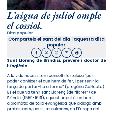
L’aigua de juliol omple
el cossiol.
Dita popular
Comparteix el sant del dia i aquesta dita
popular:
Facebook
X / Twitter
WhatsApp
Email
Imprimir
Sant Llorenç de Bríndisi, prevere i doctor de
l’Església
A la vida necessitem consell i fortalesa “per
poder conèixer el que hem de fer, i per tenir la
força de portar-ho a terme” (pregària Col·lecta).
És el que va tenir sant Llorenç (de “llorer”) de
Bríndisi (1559-1619), aquest caputxí, un bon
diplomàtic de talla evangèlica, que dialogà amb
protestants, jueus i musulmans, en l’Europa del