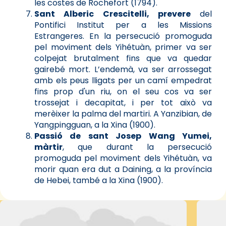
les costes de Rochefort (1794).
Sant Alberic Crescitelli, prevere
del
Pontifici Institut per a les Missions
Estrangeres. En la persecució promoguda
pel moviment dels Yihétuàn, primer va ser
colpejat brutalment fins que va quedar
gairebé mort. L’endemà, va ser arrossegat
amb els peus lligats per un camí empedrat
fins prop d'un riu, on el seu cos va ser
trossejat i decapitat, i per tot això va
merèixer la palma del martiri. A Yanzibian, de
Yangpingguan, a la Xina (1900).
Passió de sant Josep Wang Yumei,
màrtir
, que durant la persecució
promoguda pel moviment dels Yihétuàn, va
morir quan era dut a Daining, a la província
de Hebei, també a la Xina (1900).