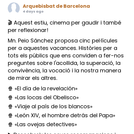
Arquebisbat de Barcelona
4 days ago
🎬 Aquest estiu, cinema per gaudir i també
per reflexionar!
Mn. Peio Sánchez proposa cinc pel·lícules
per a aquestes vacances. Històries per a
tots els públics que ens conviden a fer-nos
preguntes sobre l'acollida, la superació, la
convivència, la vocació i la nostra manera
de mirar els altres.
🍿 «El día de la revelación»
🍿 «Las locas del Obelisco»
🍿 «Viaje al país de los blancos»
🍿 «León XIV, el hombre detrás del Papa»
🍿 «Las ovejas detectives»