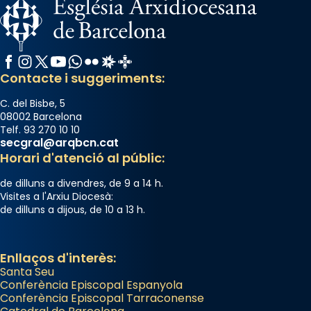
Facebook
Instagram
X / Twitter
YouTube
WhatsApp
Flickr
Radio Estel
Catalunya Cristiana
Contacte i suggeriments:
C. del Bisbe, 5
08002 Barcelona
Telf. 93 270 10 10
secgral@arqbcn.cat
Horari d'atenció al públic:
de dilluns a divendres, de 9 a 14 h.
Visites a l'Arxiu Diocesà:
de dilluns a dijous, de 10 a 13 h.
Enllaços d'interès:
Santa Seu
Conferència Episcopal Espanyola
Conferència Episcopal Tarraconense