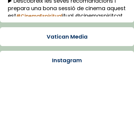
▶️ Descobreix les seves recomanacions i
prepara una bona sessió de cinema aquest
est
itual @cinemaspiritcat
#CinemaEspiritual
Imatge: Generada amb IA (OpenAI)
Video
Vatican Media
View on Facebook
·
Share
Instagram
Arquebisbat de Barcelona
1 week ago
La Carmina va patir depressió. Fa gairebé
dos mesos, a l'Estadi Lluís Companys, la
jove va fer arribar el seu testimoni al papa
Lleó XIV.
Recupera l'entrevista comp
Vatican
tican News 👇
News
www.vaticannews.va/es/iglesia/news/2026-