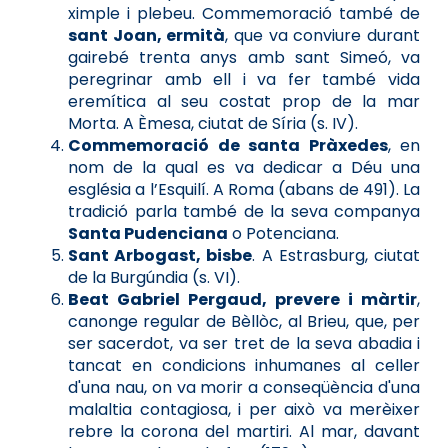
ximple i plebeu. Commemoració també de
sant Joan, ermità
, que va conviure durant
gairebé trenta anys amb sant Simeó, va
peregrinar amb ell i va fer també vida
eremítica al seu costat prop de la mar
Morta. A Èmesa, ciutat de Síria (s. IV).
Commemoració de santa Pràxedes
, en
nom de la qual es va dedicar a Déu una
església a l’Esquilí. A Roma (abans de 491). La
tradició parla també de la seva companya
Santa Pudenciana
o Potenciana.
Sant Arbogast, bisbe
. A Estrasburg, ciutat
de la Burgúndia (s. VI).
Beat Gabriel Pergaud, prevere i màrtir
,
canonge regular de Bèllòc, al Brieu, que, per
ser sacerdot, va ser tret de la seva abadia i
tancat en condicions inhumanes al celler
d'una nau, on va morir a conseqüència d'una
malaltia contagiosa, i per això va merèixer
rebre la corona del martiri. Al mar, davant