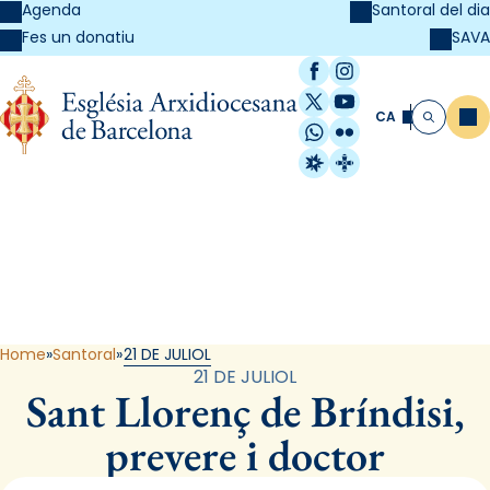
Agenda
Santoral del dia
SAVA
Fes un donatiu
Facebook
Instagram
X / Twitter
YouTube
CA
Me
Cerca
WhatsApp
Flickr
Radio Estel
Catalunya Cristi
Santoral
Home
Santoral
21 DE JULIOL
21 DE JULIOL
Sant Llorenç de Bríndisi,
prevere i doctor