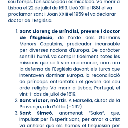
seu temps, tan sacsejada i esmicolada. Va morir a
Lisboa el 22 de juliol de 1619. Lleó XIII el 1881 el va
proclamar sant i Joan XXIII el 1959 el va declarar
doctor de l’Església.
Sant Llorenç de Bríndisi, prevere i doctor
de l'Església
, de l’orde dels Germans
Menors Caputxins, predicador incansable
per diverses nacions d'Europa. De caràcter
senzill i humil, va complir fidelment totes les
missions que se li van encomanar, com ara
la defensa de l'Església davant els turcs que
intentaven dominar Europa, la reconciliació
de prínceps enfrontats i el govern del seu
orde religiós. Va morir a Lisboa, Portugal, el
vint-i-dos de juliol de 1619.
Sant Víctor, màrtir
. A Marsella, ciutat de la
Provença, a la Gàl·lia (~ 292).
Sant Simeó
, anomenat “Salos”, que,
impulsat per l'Esperit Sant, per amor a Crist
va anhelar que els homes el tinguessin per