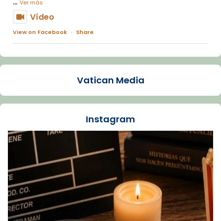
...
Ver más
Vídeo
View on Facebook
·
Share
Arquebisbat de Barcelona
1 week ago
Vatican Media
La Carmina va patir depressió. Fa gairebé
dos mesos, a l'Estadi Lluís Companys, la
jove va fer arribar el seu testimoni al papa
Instagram
Lleó XIV.
Recupera l'entrevista comp
Vatican
tican News 👇
News
www.vaticannews.va/es/iglesia/news/2026-
07/carmina-historia-depresion-papa-viaje-
espana-testimoni...
Foto