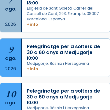
2 weeks ago
18:00
ago.
Església de Sant Gaietà, Carrer del
Aquest dilluns, 27 de juliol, ha tingut lloc la
Consell de Cent, 293, Eixample, 08007
missa d’acció de gràcies en agraïment al
Barcelona, Espanya
comitè organitzador de la visita apostòlica
2026
+ info
del Sant Pare Lleó XIV a Barcelona, i als
col·laboradors, a la Catedral de Barcelona.
L’arquebisbe de Barcelona, el cardenal Joan
9
Pelegrinatge per a solters de
Josep Omella, ha presidit la missa i l’ha
30 a 60 anys a Medjugorje
concelebrat el bisbe auxiliar de Barcelona,
ago.
10:00
Mons. David Abadías.
Medjugorje, Bòsnia i Herzegovina
2026
+ info
📸 Dr. G. Simón
Foto
View on Facebook
·
Share
10
Pelegrinatge per a solters de
30 a 60 anys a Medjugorje
Arquebisbat de Barcelona
ago.
10:00
2 weeks ago
Medjugorje, Bòsnia i Herzegovina