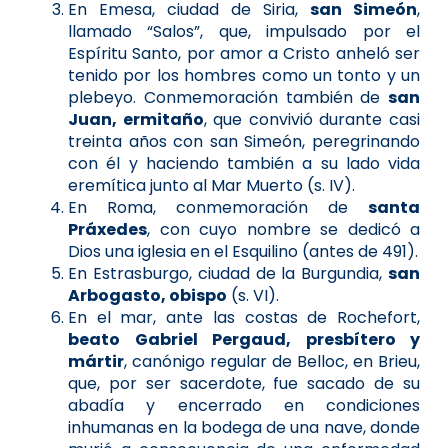
En Emesa, ciudad de Siria,
san Simeón
,
llamado “Salos”, que, impulsado por el
Espíritu Santo, por amor a Cristo anheló ser
tenido por los hombres como un tonto y un
plebeyo. Conmemoración también de
san
Juan, ermitaño
, que convivió durante casi
treinta años con san Simeón, peregrinando
con él y haciendo también a su lado vida
eremítica junto al Mar Muerto (s. IV).
En Roma, conmemoración de
santa
Práxedes
, con cuyo nombre se dedicó a
Dios una iglesia en el Esquilino (antes de 491).
En Estrasburgo, ciudad de la Burgundia,
san
Arbogasto, obispo
(s. VI).
En el mar, ante las costas de Rochefort,
beato Gabriel Pergaud, presbítero y
mártir
, canónigo regular de Belloc, en Brieu,
que, por ser sacerdote, fue sacado de su
abadía y encerrado en condiciones
inhumanas en la bodega de una nave, donde