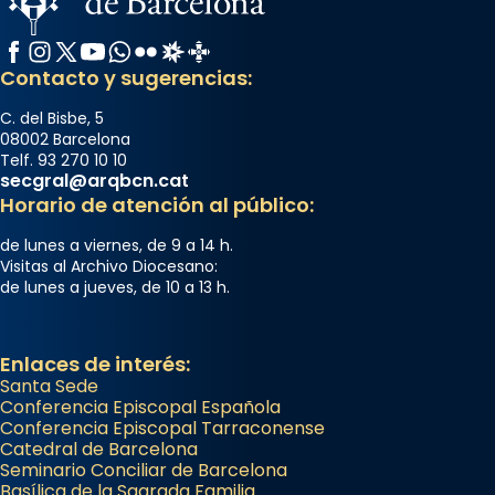
Facebook
Instagram
X / Twitter
YouTube
WhatsApp
Flickr
Radio Estel
Catalunya Cristiana
Contacto y sugerencias:
C. del Bisbe, 5
08002 Barcelona
Telf. 93 270 10 10
secgral@arqbcn.cat
Horario de atención al público:
de lunes a viernes, de 9 a 14 h.
Visitas al Archivo Diocesano:
de lunes a jueves, de 10 a 13 h.
Enlaces de interés:
Santa Sede
Conferencia Episcopal Española
Conferencia Episcopal Tarraconense
Catedral de Barcelona
Seminario Conciliar de Barcelona
Basílica de la Sagrada Familia