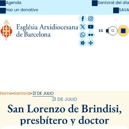
Agenda
Santoral del día
SAVA
Haz un donativo
Facebook
Instagram
X / Twitter
YouTube
ES
Me
Buscar
WhatsApp
Flickr
Radio Estel
Catalunya Cristi
Santoral
Home
Santoral
21 DE JULIO
21 DE JULIO
San Lorenzo de Brindisi,
presbítero y doctor