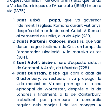
a aquest dominic fill de Gombrèn (1812) que fundà
a Vic les Dominiques de l’Anunciata (1856) i morí a
Vic (1875).
Sant Urbà I, papa
, que va governar
fidelment l'Església Romana durant vuit anys,
després del martiri de sant Calixt. A Roma i
al cementiri de Calixt, a la via Àpia (230).
Sants Parteni i Calócer, màrtirs
, que van
donar insigne testimoni de Crist en temps de
l'emperador Dioclecià. A la mateixa ciutat
(304).
Sant Adolf, bisbe
alhora d'aquesta ciutat i
de Cambrai. A Arràs, de Nèustria (728).
Sant Dunstan, bisbe
, qui, com a abat de
Glastonbury, va restaurar i va propagar la
vida monàstica. Va ser promogut a la seu
episcopal de Worcester, després a la de
Londres i, finalment, a la de Canterbury,
treballant per promoure la concòrdia
regular dels monjos i de les monges. A