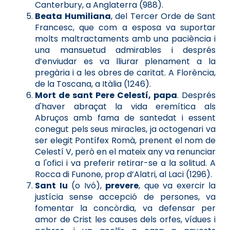
Canterbury, a Anglaterra (988).
Beata Humiliana
, del Tercer Orde de Sant
Francesc, que com a esposa va suportar
molts maltractaments amb una paciència i
una mansuetud admirables i després
d’enviudar es va lliurar plenament a la
pregària i a les obres de caritat. A Florència,
de la Toscana, a Itàlia (1246).
Mort de sant Pere Celestí, papa
. Després
d'haver abraçat la vida eremítica als
Abruços amb fama de santedat i essent
conegut pels seus miracles, ja octogenari va
ser elegit Pontífex Romà, prenent el nom de
Celestí V, però en el mateix any va renunciar
a l'ofici i va preferir retirar-se a la solitud. A
Rocca di Funone, prop d’Alatri, al Laci (1296).
Sant Iu
(o Ivó),
prevere
, que va exercir la
justícia sense accepció de persones, va
fomentar la concòrdia, va defensar per
amor de Crist les causes dels orfes, vídues i