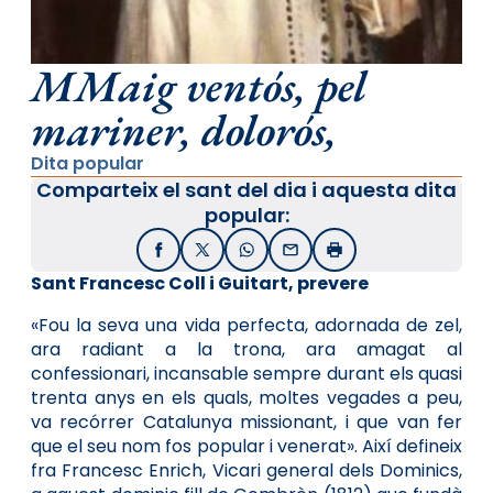
MMaig ventós, pel
mariner, dolorós,
Dita popular
Comparteix el sant del dia i aquesta dita
popular:
Facebook
X / Twitter
WhatsApp
Email
Imprimir
Sant Francesc Coll i Guitart, prevere
«Fou la seva una vida perfecta, adornada de zel,
ara radiant a la trona, ara amagat al
confessionari, incansable sempre durant els quasi
trenta anys en els quals, moltes vegades a peu,
va recórrer Catalunya missionant, i que van fer
que el seu nom fos popular i venerat». Així defineix
fra Francesc Enrich, Vicari general dels Dominics,