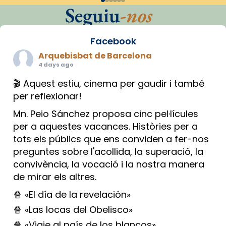
Seguiu
-nos
Facebook
Arquebisbat de Barcelona
4 days ago
🎬 Aquest estiu, cinema per gaudir i també
per reflexionar!
Mn. Peio Sánchez proposa cinc pel·lícules
per a aquestes vacances. Històries per a
tots els públics que ens conviden a fer-nos
preguntes sobre l'acollida, la superació, la
convivència, la vocació i la nostra manera
de mirar els altres.
🍿 «El día de la revelación»
🍿 «Las locas del Obelisco»
🍿 «Viaje al país de los blancos»