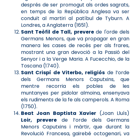
després de ser promogut als ordes sagrats,
en temps de la República Anglesa va ser
conduït al martiri al patíbul de Tyburn. A
Londres, a Anglaterra (1651).
Sant Teòfil de Tall, prevere
de l'orde dels
Germans Menors, que va propagar en gran
manera les cases de recés per als frares,
mostrant una gran devoció a la Passió del
Senyor i a la Verge Maria. A Fucecchio, de la
Toscana (1740).
Sant Crispí de Viterbo, religiós
de l’orde
dels Germans Menors Caputxins, que
mentre recorria els pobles de les
muntanyes per pidolar almoina, ensenyava
els rudiments de la fe als camperols. A Roma
(1750).
Beat Joan Baptista Xavier
(Joan Lluís)
Loir, prevere
de l’orde dels Germans
Menors Caputxins i màrtir, que durant la
Revolució Francesa, gairebé octogenari, va