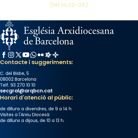
(Mt 14,22-36)
Facebook
Instagram
X / Twitter
YouTube
WhatsApp
Flickr
Radio Estel
Catalunya Cristiana
Contacte i suggeriments:
C. del Bisbe, 5
08002 Barcelona
Telf. 93 270 10 10
secgral@arqbcn.cat
Horari d'atenció al públic:
de dilluns a divendres, de 9 a 14 h.
Visites a l'Arxiu Diocesà:
de dilluns a dijous, de 10 a 13 h.