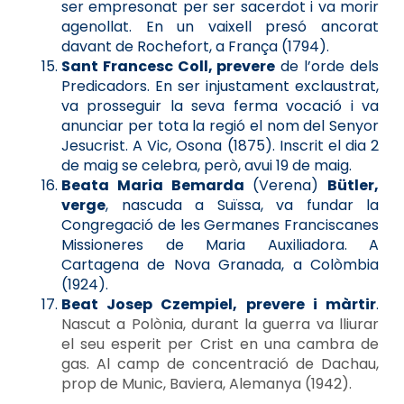
ser empresonat per ser sacerdot i va morir
agenollat. En un vaixell presó ancorat
davant de Rochefort, a França (1794).
Sant Francesc Coll, prevere
de l’orde dels
Predicadors. En ser injustament exclaustrat,
va prosseguir la seva ferma vocació i va
anunciar per tota la regió el nom del Senyor
Jesucrist. A Vic, Osona (1875). Inscrit el dia 2
de maig se celebra, però, avui 19 de maig.
Beata Maria Bemarda
(Verena)
Bütler,
verge
, nascuda a Suïssa, va fundar la
Congregació de les Germanes Franciscanes
Missioneres de Maria Auxiliadora. A
Cartagena de Nova Granada, a Colòmbia
(1924).
Beat Josep Czempiel, prevere i màrtir
.
Nascut a Polònia, durant la guerra va lliurar
el seu esperit per Crist en una cambra de
gas. Al camp de concentració de Dachau,
prop de Munic, Baviera, Alemanya (1942).