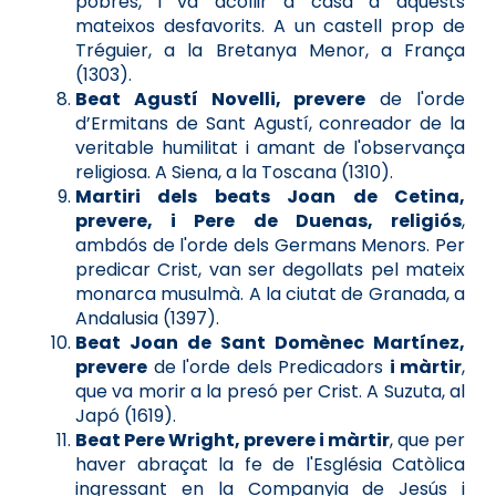
pobres, i va acollir a casa a aquests
mateixos desfavorits. A un castell prop de
Tréguier, a la Bretanya Menor, a França
(1303).
Beat Agustí Novelli, prevere
de l'orde
d’Ermitans de Sant Agustí, conreador de la
veritable humilitat i amant de l'observança
religiosa. A Siena, a la Toscana (1310).
Martiri dels beats Joan de Cetina,
prevere, i Pere de Duenas, religiós
,
ambdós de l'orde dels Germans Menors. Per
predicar Crist, van ser degollats pel mateix
monarca musulmà. A la ciutat de Granada, a
Andalusia (1397).
Beat Joan de Sant Domènec Martínez,
prevere
de l'orde dels Predicadors
i màrtir
,
que va morir a la presó per Crist. A Suzuta, al
Japó (1619).
Beat Pere Wright, prevere i màrtir
, que per
haver abraçat la fe de l'Església Catòlica
ingressant en la Companyia de Jesús i