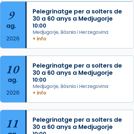
📸 J. Merino
9
Pelegrinatge per a solters de
30 a 60 anys a Medjugorje
Photo
ag.
10:00
View on Facebook
·
Share
Medjugorje, Bòsnia i Herzegovina
2026
+ info
Arquebisbat de Barcelona
is at Catedral
de Barcelona.
2 weeks ago
Aquest dilluns, 27 de juliol, ha tingut lloc la
10
Pelegrinatge per a solters de
missa d’acció de gràcies en agraïment al
30 a 60 anys a Medjugorje
ag.
comitè organitzador de la visita apostòlica
10:00
Medjugorje, Bòsnia i Herzegovina
del Sant Pare Lleó XIV a Barcelona, i als
2026
+ info
col·laboradors, a la Catedral de Barcelona.
L’arquebisbe de Barcelona, el cardenal Joan
Josep Omella, ha presidit la missa i l’ha
11
Pelegrinatge per a solters de
concelebrat el bisbe auxiliar de Barcelona,
30 a 60 anys a Medjugorje
Mons. David Abadías.
ag.
10:00