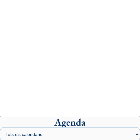
Recupera l'entrevista comp
Vatican
tican News 👇
News
www.vaticannews.va/es/iglesia/news/2026-
07/carmina-historia-depresion-papa-viaje-
espana-testimoni...
Photo
View on Facebook
·
Share
Arquebisbat de Barcelona
2 weeks ago
«Avui les santes Juliana i Semproniana ens
ajuden a alçar la mirada»
Mons. Sergi Gordo, bisbe de Tortosa, ha
presidit aquest 27 de juliol la missa de Les
Agenda
Santes de Mataró.
🔗
tinyurl.com/cvu5jmbk