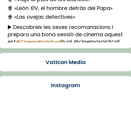
🍿 «León XIV, el hombre detrás del Papa»
🍿 «Las ovejas detectives»
▶️ Descobreix les seves recomanacions i
prepara una bona sessió de cinema aquest
est
itual @cinemaspiritcat
#CinemaEspiritual
Imatge: Generada amb IA (OpenAI)
Video
Vatican Media
View on Facebook
·
Share
Instagram
Arquebisbat de Barcelona
1 week ago
La Carmina va patir depressió. Fa gairebé
dos mesos, a l'Estadi Lluís Companys, la
jove va fer arribar el seu testimoni al papa
Lleó XIV.