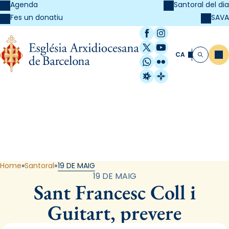
Agenda
Santoral del dia
SAVA
Fes un donatiu
Facebook
Instagram
X / Twitter
YouTube
CA
Me
Cerca
WhatsApp
Flickr
Radio Estel
Catalunya Cristi
Santoral
Home
Santoral
19 DE MAIG
19 DE MAIG
Sant Francesc Coll i
Guitart, prevere