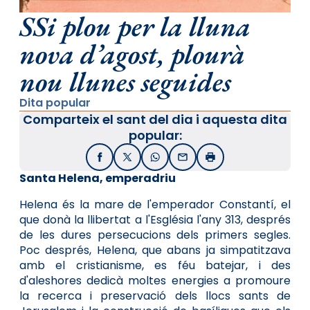
SSi plou per la lluna
nova d’agost, plourà
nou llunes seguides
Dita popular
Comparteix el sant del dia i aquesta dita
popular:
Facebook
X / Twitter
WhatsApp
Email
Imprimir
Santa Helena, emperadriu
Helena és la mare de l'emperador Constantí, el
que donà la llibertat a l'Església l'any 313, després
de les dures persecu­cions dels primers segles.
Poc després, Helena, que abans ja simpatitzava
amb el cristianisme, es féu batejar, i des
d'aleshores dedicà moltes energies a promoure
la recerca i preservació dels llocs sants de