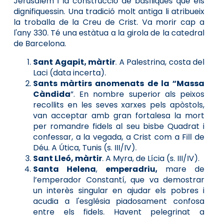
Jerusalem i la construcció de basíliques que els
dignifiquessin. Una tradició molt antiga li atribueix
la troballa de la Creu de Crist. Va morir cap a
l'any 330. Té una estàtua a la girola de la catedral
de Barcelona.
Sant Agapit, màrtir
. A Palestrina, costa del
Laci (data incerta).
Sants màrtirs anomenats de la “Massa
Càndida
”. En nombre superior als peixos
recollits en les seves xarxes pels apòstols,
van acceptar amb gran fortalesa la mort
per romandre fidels al seu bisbe Quadrat i
confessar, a la vegada, a Crist com a Fill de
Déu. A Útica, Tunis (s. III/IV).
Sant Lleó, màrtir
. A Myra, de Lícia (s. III/IV).
Santa Helena
,
emperadriu,
mare de
l’emperador Constantí, que va demostrar
un interès singular en ajudar els pobres i
acudia a l'església piadosament confosa
entre els fidels. Havent pelegrinat a