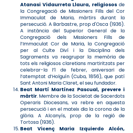
Atanasi Vidaurreta Llaura, religiosos
de
la Congregació de Missioners Fills del Cor
Immaculat de Maria, màrtirs durant la
persecució. A Barbastre, prop d'Osca (1936).
A instància del Superior General de la
Congregació dels Missioners Fills de
l’Immaculat Cor de Maria, la Congregació
per al Culte Diví i la Disciplina dels
Sagraments va reagrupar la memòria de
tots els religiosos claretians martiritzats per
celebrar-la l’1 de febrer, aniversari de
l’atemptat d’Holguín (Cuba, 1856), que patí
Sant Antoni Maria Claret, el seu fundador.
Beat Martí Martínez Pascual, prevere i
màrtir
. Membre de la Societat de Sacerdots
Operaris Diocesans, va rebre en aquesta
persecució i en el mateix dia la corona de la
glòria. A Alcanyís, prop de la regió de
Tortosa (1936).
Beat Vicenç Maria Izquierdo Alcón,