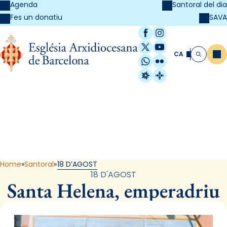
Agenda
Santoral del dia
SAVA
Fes un donatiu
Facebook
Instagram
X / Twitter
YouTube
CA
Me
Cerca
WhatsApp
Flickr
Radio Estel
Catalunya Cristi
Santoral
Home
Santoral
18 D’AGOST
18 D'AGOST
Santa Helena, emperadriu