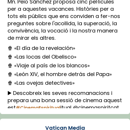
Mn. Peio Sánchez proposa cinc pel·lícules
per a aquestes vacances. Històries per a
tots els públics que ens conviden a fer-nos
preguntes sobre l'acollida, la superació, la
convivència, la vocació i la nostra manera
de mirar els altres.
🍿 «El día de la revelación»
🍿 «Las locas del Obelisco»
🍿 «Viaje al país de los blancos»
🍿 «León XIV, el hombre detrás del Papa»
🍿 «Las ovejas detectives»
▶️ Descobreix les seves recomanacions i
prepara una bona sessió de cinema aquest
est
itual @cinemaspiritcat
#CinemaEspiritual
Imatge: Generada amb IA (OpenAI)
Video
Vatican Media