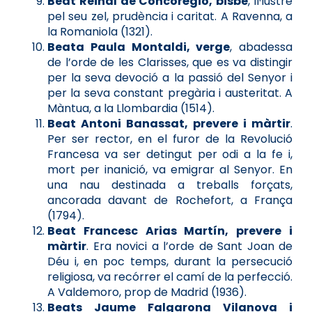
Beat Reinal de Concorégio, bisbe
, il·lustre
pel seu zel, prudència i caritat. A Ravenna, a
la Romaniola (1321).
Beata Paula Montaldi, verge
, abadessa
de l’orde de les Clarisses, que es va distingir
per la seva devoció a la passió del Senyor i
per la seva constant pregària i austeritat. A
Màntua, a la Llombardia (1514).
Beat Antoni Banassat, prevere i màrtir
.
Per ser rector, en el furor de la Revolució
Francesa va ser detingut per odi a la fe i,
mort per inanició, va emigrar al Senyor. En
una nau destinada a treballs forçats,
ancorada davant de Rochefort, a França
(1794).
Beat Francesc Arias Martín, prevere i
màrtir
. Era novici a l’orde de Sant Joan de
Déu i, en poc temps, durant la persecució
religiosa, va recórrer el camí de la perfecció.
A Valdemoro, prop de Madrid (1936).
Beats Jaume Falgarona Vilanova i