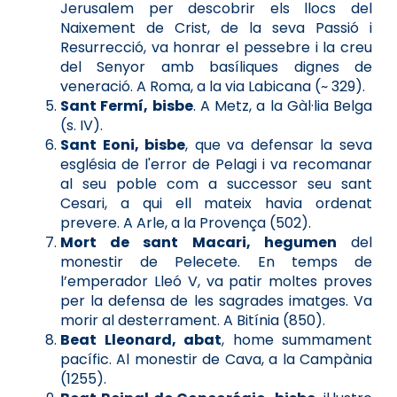
Jerusalem per descobrir els llocs del
Naixement de Crist, de la seva Passió i
Resurrecció, va honrar el pessebre i la creu
del Senyor amb basíliques dignes de
veneració. A Roma, a la via Labicana (~ 329).
Sant Fermí, bisbe
. A Metz, a la Gàl·lia Belga
(s. IV).
Sant Eoni, bisbe
, que va defensar la seva
església de l'error de Pelagi i va recomanar
al seu poble com a successor seu sant
Cesari, a qui ell mateix havia ordenat
prevere. A Arle, a la Provença (502).
Mort de sant Macari, hegumen
del
monestir de Pelecete. En temps de
l’emperador Lleó V, va patir moltes proves
per la defensa de les sagrades imatges. Va
morir al desterrament. A Bitínia (850).
Beat Lleonard, abat
, home summament
pacífic. Al monestir de Cava, a la Campània
(1255).