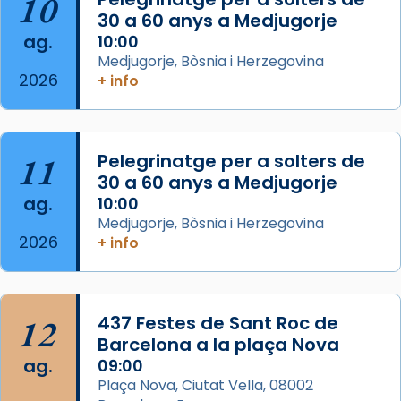
10
missa d’acció de gràcies en agraïment al
30 a 60 anys a Medjugorje
ag.
comitè organitzador de la visita apostòlica
10:00
Medjugorje, Bòsnia i Herzegovina
del Sant Pare Lleó XIV a Barcelona, i als
2026
+ info
col·laboradors, a la Catedral de Barcelona.
L’arquebisbe de Barcelona, el cardenal Joan
Josep Omella, ha presidit la missa i l’ha
11
Pelegrinatge per a solters de
concelebrat el bisbe auxiliar de Barcelona,
30 a 60 anys a Medjugorje
Mons. David Abadías.
ag.
10:00
📸 Dr. G. Simón
Medjugorje, Bòsnia i Herzegovina
2026
+ info
Photo
View on Facebook
·
Share
12
437 Festes de Sant Roc de
Arquebisbat de Barcelona
2 weeks ago
Barcelona a la plaça Nova
ag.
09:00
Memòria de les santes Juliana i
Plaça Nova, Ciutat Vella, 08002
Semproniana, verges i màrtirs.