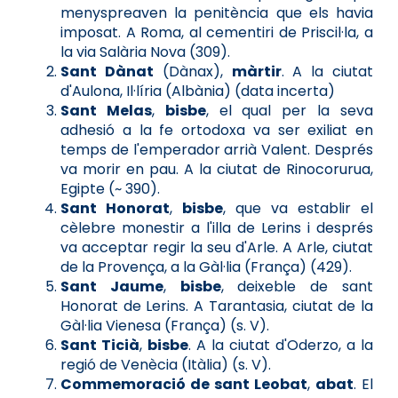
menyspreaven la penitència que els havia
imposat. A Roma, al cementiri de Priscil·la, a
la via Salària Nova (309).
Sant Dànat
(Dànax),
màrtir
. A la ciutat
d'Aulona, Il·líria (Albània) (data incerta)
Sant Melas
,
bisbe
, el qual per la seva
adhesió a la fe ortodoxa va ser exiliat en
temps de l'emperador arrià Valent. Després
va morir en pau. A la ciutat de Rinocorurua,
Egipte (~ 390).
Sant Honorat
,
bisbe
, que va establir el
cèlebre monestir a l'illa de Lerins i després
va acceptar regir la seu d'Arle. A Arle, ciutat
de la Provença, a la Gàl·lia (França) (429).
Sant Jaume
,
bisbe
, deixeble de sant
Honorat de Lerins. A Tarantasia, ciutat de la
Gàl·lia Vienesa (França) (s. V).
Sant Ticià
,
bisbe
. A la ciutat d'Oderzo, a la
regió de Venècia (Itàlia) (s. V).
Commemoració de sant Leobat
,
abat
. El