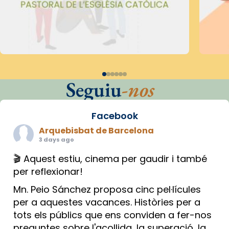
Seguiu
-nos
Facebook
Arquebisbat de Barcelona
3 days ago
🎬 Aquest estiu, cinema per gaudir i també
per reflexionar!
Mn. Peio Sánchez proposa cinc pel·lícules
per a aquestes vacances. Històries per a
tots els públics que ens conviden a fer-nos
preguntes sobre l'acollida, la superació, la