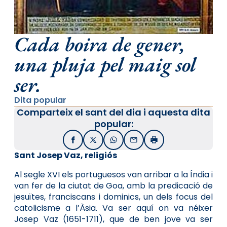
Cada boira de gener,
una pluja pel maig sol
ser.
Dita popular
Comparteix el sant del dia i aquesta dita
popular:
Facebook
X / Twitter
WhatsApp
Email
Imprimir
Sant Josep Vaz, religiós
Al segle XVI els portuguesos van arribar a la Índia i
van fer de la ciutat de Goa, amb la predicació de
jesuïtes, franciscans i dominics, un dels focus del
catolicisme a l’Àsia. Va ser aquí on va néixer
Josep Vaz (1651-1711), que de ben jove va ser