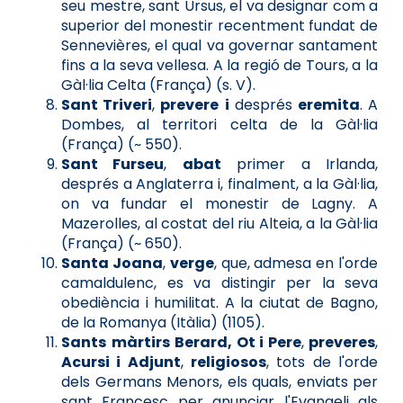
seu mestre, sant Ursus, el va designar com a
superior del monestir recentment fundat de
Sennevières, el qual va governar santament
fins a la seva vellesa. A la regió de Tours, a la
Gàl·lia Celta (França) (s. V).
Sant Triveri
,
prevere
i
després
eremita
. A
Dombes, al territori celta de la Gàl·lia
(França) (~ 550).
Sant Furseu
,
abat
primer a Irlanda,
després a Anglaterra i, finalment, a la Gàl·lia,
on va fundar el monestir de Lagny. A
Mazerolles, al costat del riu Alteia, a la Gàl·lia
(França) (~ 650).
Santa Joana
,
verge
, que, admesa en l'orde
camaldulenc, es va distingir per la seva
obediència i humilitat. A la ciutat de Bagno,
de la Romanya (Itàlia) (1105).
Sants
màrtirs
Berard, Ot i Pere
,
preveres
,
Acursi i Adjunt
,
religiosos
, tots de l'orde
dels Germans Menors, els quals, enviats per
sant Francesc per anunciar l'Evangeli als