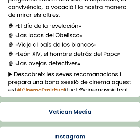
convivència, la vocació i la nostra manera
de mirar els altres.
🍿 «El día de la revelación»
🍿 «Las locas del Obelisco»
🍿 «Viaje al país de los blancos»
🍿 «León XIV, el hombre detrás del Papa»
🍿 «Las ovejas detectives»
▶️ Descobreix les seves recomanacions i
prepara una bona sessió de cinema aquest
est
itual @cinemaspiritcat
#CinemaEspiritual
Imatge: Generada amb IA (OpenAI)
Video
Vatican Media
View on Facebook
·
Share
Instagram
Arquebisbat de Barcelona