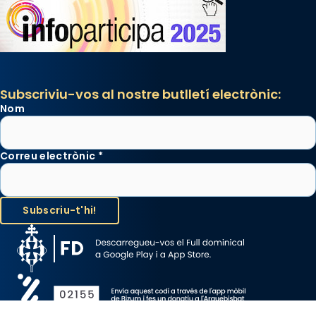
Subscriviu-vos al nostre butlletí electrònic:
Nom
Correu electrònic
*