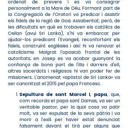
ordenat de prevere i es va consagrar
personalment a la Mare de Déu. Formant part de
la Congregació de l’Oratori va predicar i assistir
els fidels de la regió de Goa. Assabentat, però, de
les dificultats en què es trobaven els catòlics de
Ceilan (avui Sri Lanka), s'hi va embarcar per
ajudar-los predicant l'Evangeli, reconfortant els
fidels, construint esglésies i així hi va renovar el
catolicisme. Malgrat l'oposició frontal de les
autoritats, en Josep es va acabar guanyant la
confiança de bona part de l'illa i darrere d'ell,
altres sacerdots i religiosos hi van poder fer de
missioners. L'anomenat «apòstol de Sri Lanka» va
ser canonitzat el 2015 pel papa Francesc.
Sepultura de sant Marcel I
,
papa
, que,
com recorda el papa sant Damas, va ser un
veritable pastor, per la qual cosa va patir
molt, va ser expulsat de la seva pàtria i va
morir a l'exili per haver estat denunciat
falsament davant el tirà per alguns que