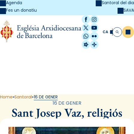
Agenda
Santoral del dia
SAVA
Fes un donatiu
Facebook
Instagram
X / Twitter
YouTube
CA
Me
Cerca
WhatsApp
Flickr
Radio Estel
Catalunya Cristi
Santoral
Home
Santoral
16 DE GENER
16 DE GENER
Sant Josep Vaz, religiós