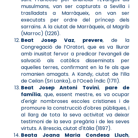
musulmans, van ser capturats a Sevilla i
traslladats a Marràqueix, on van ser
executats per ordre del príncep dels
sarraïns. A la ciutat de Marràqueix, al Magrib
(Marroc) (1226).
Beat Josep Vaz
,
prevere
, de la
Congregació de l’Oratori, que es va lliurar
amb inusitat fervor a predicar l’evangeli de
salvació als catòlics disseminats per
aquelles terres, confirmant en la fe als que
romanien amagats. A Kandy, ciutat de l’illa
de Ceilan (Sri Lanka), a l’Oceà Índic (1711).
Beat Josep Antoni Tovini
,
pare de
família
, que, essent mestre, es va ocupar
d'erigir nombroses escoles cristianes i de
promoure la construcció d'obres públiques, i
al llarg de tota la seva activitat va deixar
testimoni de la seva pregària i de les seves
virtuts. A Brescia, ciutat d'Itàlia (1897).
Beata Joana Maria Condesa Lluch
,