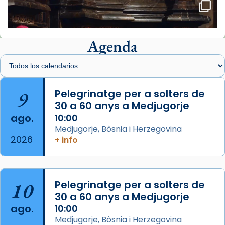
🔗
tinyurl.com/cvu5jmbk
📸 J. Merino
Agenda
Foto
View on Facebook
·
Share
Arquebisbat de Barcelona
is at Catedral
9
Pelegrinatge per a solters de
de Barcelona.
30 a 60 anys a Medjugorje
2 weeks ago
ago.
10:00
Aquest dilluns, 27 de juliol, ha tingut lloc la
Medjugorje, Bòsnia i Herzegovina
missa d’acció de gràcies en agraïment al
2026
+ info
comitè organitzador de la visita apostòlica
del Sant Pare Lleó XIV a Barcelona, i als
col·laboradors, a la Catedral de Barcelona.
10
Pelegrinatge per a solters de
L’arquebisbe de Barcelona, el cardenal Joan
30 a 60 anys a Medjugorje
Josep Omella, ha presidit la missa i l’ha
ago.
10:00
concelebrat el bisbe auxiliar de Barcelona,
Medjugorje, Bòsnia i Herzegovina