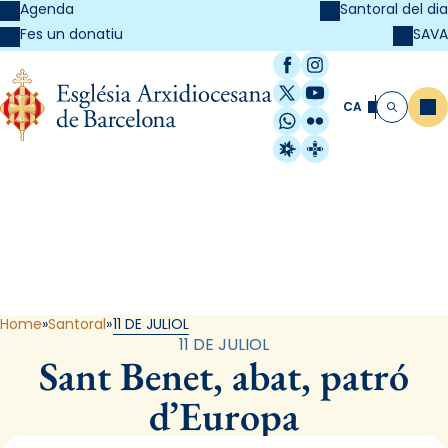
Agenda
Santoral del dia
SAVA
Fes un donatiu
Facebook
Instagram
X / Twitter
YouTube
CA
Me
Cerca
WhatsApp
Flickr
Radio Estel
Catalunya Cristi
Santoral
Home
Santoral
11 DE JULIOL
11 DE JULIOL
Sant Benet, abat, patró
d’Europa