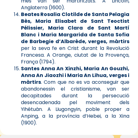
mes van ser martiritzats. A Lincoln,
Anglaterra (1600).
Beates Rosalia Clotilde de Santa Pelagia
Bès, Maria Elisabet de Sant Teoctist
Pélissier, Maria Clara de Sant Martí
Blanc i Maria Margarida de Santa Sofia
de Barbegie d’Albarède, verges, màrtirs
per la seva fe en Crist durant la Revolució
Francesa. A Orange, ciutat de la Provença,
França (1794).
Santes Anna An Xinzhi, Maria An Gouzhi,
Anna An Jiaozhi i Maria An Lihua, verges i
màrtirs
. Com que no es va aconseguir que
abandonessin el cristianisme, van ser
decapitades durant la persecució
desencadenada pel moviment dels
Yihétuàn. A Liugongyin, poble proper a
Anping, a la província d’Hebei, a la Xina
(1900).