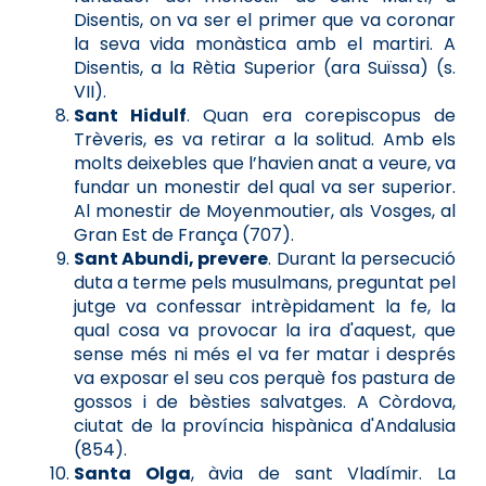
Disentis, on va ser el primer que va coronar
la seva vida monàstica amb el martiri. A
Disentis, a la Rètia Superior (ara Suïssa) (s.
VII).
Sant Hidulf
. Quan era corepiscopus de
Trèveris, es va retirar a la solitud. Amb els
molts deixebles que l’havien anat a veure, va
fundar un monestir del qual va ser superior.
Al monestir de Moyenmoutier, als Vosges, al
Gran Est de França (707).
Sant Abundi, prevere
. Durant la persecució
duta a terme pels musulmans, preguntat pel
jutge va confessar intrèpidament la fe, la
qual cosa va provocar la ira d'aquest, que
sense més ni més el va fer matar i després
va exposar el seu cos perquè fos pastura de
gossos i de bèsties salvatges. A Còrdova,
ciutat de la província hispànica d'Andalusia
(854).
Santa Olga
, àvia de sant Vladímir. La