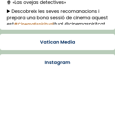
🍿 «Las ovejas detectives»
▶️ Descobreix les seves recomanacions i
prepara una bona sessió de cinema aquest
est
itual @cinemaspiritcat
#CinemaEspiritual
Imatge: Generada amb IA (OpenAI)
Video
Vatican Media
View on Facebook
·
Share
Instagram
Arquebisbat de Barcelona
1 week ago
La Carmina va patir depressió. Fa gairebé
dos mesos, a l'Estadi Lluís Companys, la
jove va fer arribar el seu testimoni al papa
Lleó XIV.
Recupera l'entrevista comp
Vatican
tican News 👇
News