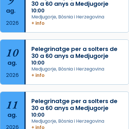
9
30 a 60 anys a Medjugorje
Photo
ag.
10:00
View on Facebook
·
Share
Medjugorje, Bòsnia i Herzegovina
2026
+ info
Arquebisbat de Barcelona
is at Catedral
de Barcelona.
2 weeks ago
Aquest dilluns, 27 de juliol, ha tingut lloc la
10
Pelegrinatge per a solters de
missa d’acció de gràcies en agraïment al
30 a 60 anys a Medjugorje
ag.
comitè organitzador de la visita apostòlica
10:00
Medjugorje, Bòsnia i Herzegovina
del Sant Pare Lleó XIV a Barcelona, i als
2026
+ info
col·laboradors, a la Catedral de Barcelona.
L’arquebisbe de Barcelona, el cardenal Joan
Josep Omella, ha presidit la missa i l’ha
11
Pelegrinatge per a solters de
concelebrat el bisbe auxiliar de Barcelona,
30 a 60 anys a Medjugorje
Mons. David Abadías.
ag.
10:00
📸 Dr. G. Simón
Medjugorje, Bòsnia i Herzegovina
2026
+ info
Photo