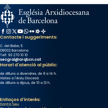
Facebook
Instagram
X / Twitter
YouTube
WhatsApp
Flickr
Radio Estel
Catalunya Cristiana
Contacte i suggeriments:
C. del Bisbe, 5
08002 Barcelona
Telf. 93 270 10 10
secgral@arqbcn.cat
Horari d'atenció al públic:
de dilluns a divendres, de 9 a 14 h.
Visites a l'Arxiu Diocesà:
de dilluns a dijous, de 10 a 13 h.
Enllaços d'interès:
Santa Seu