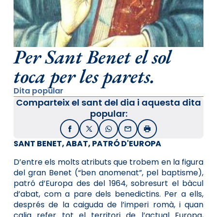
Per Sant Benet el sol
toca per les parets.
Dita popular
Comparteix el sant del dia i aquesta dita
popular:
Facebook
X / Twitter
WhatsApp
Email
Imprimir
SANT BENET, ABAT, PATRÓ D'EUROPA
D’entre els molts atributs que trobem en la figura
del gran Benet (“ben anomenat”, pel baptisme),
patró d’Europa des del 1964, sobresurt el bàcul
d’abat, com a pare dels benedictins. Per a ells,
després de la caiguda de l’imperi romà, i quan
calia refer tot el territori de l’actual Europa,