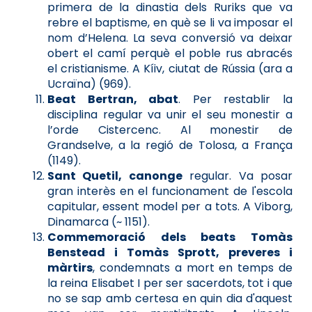
primera de la dinastia dels Ruriks que va
rebre el baptisme, en què se li va imposar el
nom d’Helena. La seva conversió va deixar
obert el camí perquè el poble rus abracés
el cristianisme. A Kíiv, ciutat de Rússia (ara a
Ucraïna) (969).
Beat Bertran, abat
. Per restablir la
disciplina regular va unir el seu monestir a
l’orde Cistercenc. Al monestir de
Grandselve, a la regió de Tolosa, a França
(1149).
Sant Quetil, canonge
regular. Va posar
gran interès en el funcionament de l'escola
capitular, essent model per a tots. A Viborg,
Dinamarca (~ 1151).
Commemoració dels beats Tomàs
Benstead i Tomàs Sprott, preveres i
màrtirs
, condemnats a mort en temps de
la reina Elisabet I per ser sacerdots, tot i que
no se sap amb certesa en quin dia d'aquest