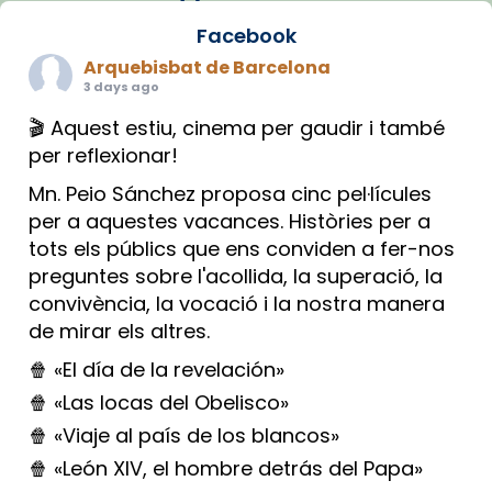
Facebook
Arquebisbat de Barcelona
3 days ago
🎬 Aquest estiu, cinema per gaudir i també
per reflexionar!
Mn. Peio Sánchez proposa cinc pel·lícules
per a aquestes vacances. Històries per a
tots els públics que ens conviden a fer-nos
preguntes sobre l'acollida, la superació, la
convivència, la vocació i la nostra manera
de mirar els altres.
🍿 «El día de la revelación»
🍿 «Las locas del Obelisco»
🍿 «Viaje al país de los blancos»
🍿 «León XIV, el hombre detrás del Papa»