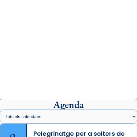
www.vaticannews.va/es/iglesia/news/2026-
07/carmina-historia-depresion-papa-viaje-
espana-testimoni...
Photo
View on Facebook
·
Share
Arquebisbat de Barcelona
2 weeks ago
«Avui les santes Juliana i Semproniana ens
ajuden a alçar la mirada»
Mons. Sergi Gordo, bisbe de Tortosa, ha
presidit aquest 27 de juliol la missa de Les
Agenda
Santes de Mataró.
🔗
tinyurl.com/cvu5jmbk
📸 J. Merino
Pelegrinatge per a solters de