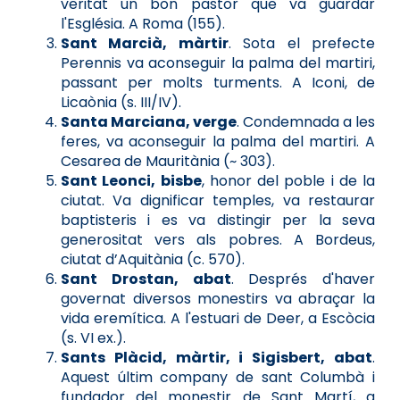
veritat un bon pastor que va guardar
l'Església. A Roma (155).
Sant Marcià, màrtir
. Sota el prefecte
Perennis va aconseguir la palma del martiri,
passant per molts turments. A Iconi, de
Licaònia (s. III/IV).
Santa Marciana, verge
. Condemnada a les
feres, va aconseguir la palma del martiri. A
Cesarea de Mauritània (~ 303).
Sant Leonci, bisbe
, honor del poble i de la
ciutat. Va dignificar temples, va restaurar
baptisteris i es va distingir per la seva
generositat vers als pobres. A Bordeus,
ciutat d’Aquitània (c. 570).
Sant Drostan, abat
. Després d'haver
governat diversos monestirs va abraçar la
vida eremítica. A l'estuari de Deer, a Escòcia
(s. VI ex.).
Sants Plàcid, màrtir, i Sigisbert, abat
.
Aquest últim company de sant Columbà i
fundador del monestir de Sant Martí, a