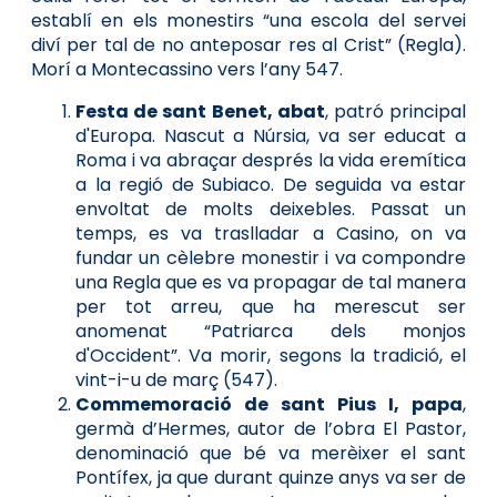
establí en els monestirs “una escola del servei
diví per tal de no anteposar res al Crist” (Regla).
Morí a Montecassino vers l’any 547.
Festa de sant Benet, abat
, patró principal
d'Europa. Nascut a Núrsia, va ser educat a
Roma i va abraçar després la vida eremítica
a la regió de Subiaco. De seguida va estar
envoltat de molts deixebles. Passat un
temps, es va traslladar a Casino, on va
fundar un cèlebre monestir i va compondre
una Regla que es va propagar de tal manera
per tot arreu, que ha merescut ser
anomenat “Patriarca dels monjos
d'Occident”. Va morir, segons la tradició, el
vint-i-u de març (547).
Commemoració de sant Pius I, papa
,
germà d’Hermes, autor de l’obra El Pastor,
denominació que bé va merèixer el sant
Pontífex, ja que durant quinze anys va ser de