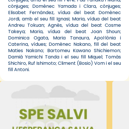
cònjuges; Domènec Yamada i Clara, cònjuges;
Elisabet Fernández, vídua del beat Domènec
Jordi, amb el seu fill Ignasi; Maria, vídua del beat
Andreu Tokuan; Agnès, vídua del beat Cosme
Takeya; Maria, vídua del beat Joan Shoun;
Dominica Ogata, Maria Tanaura, Apol·lònia i
Caterina, vídues; Domènec Nakano, fill del beat
Maties Nakano; Bartomeu Kawano Shichiemon;
Damià Yamichi Tanda i el seu fill Miquel; Tomàs
Shichiro, Ruf Ishimoto; Climent (Bosio) Vom i el seu
fill Antoni.