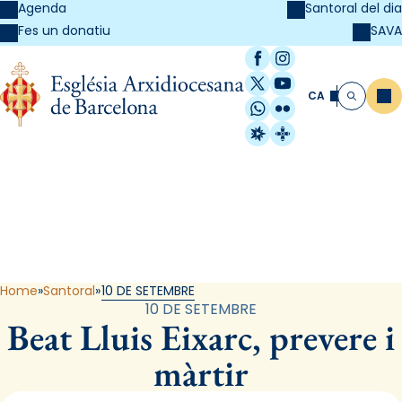
Agenda
Santoral del dia
SAVA
Fes un donatiu
Facebook
Instagram
X / Twitter
YouTube
CA
Me
Cerca
WhatsApp
Flickr
Radio Estel
Catalunya Cristi
Santoral
Home
Santoral
10 DE SETEMBRE
10 DE SETEMBRE
Beat Lluis Eixarc, prevere i
màrtir