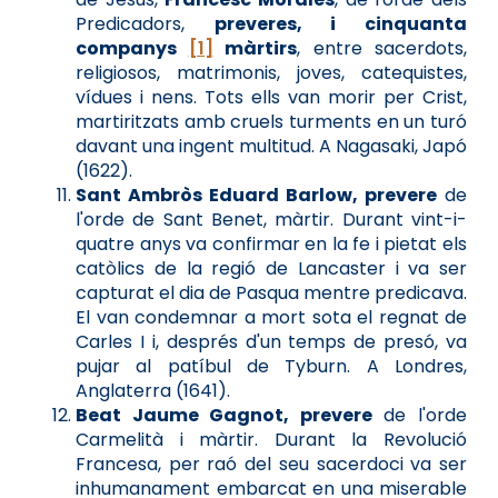
Predicadors,
preveres, i cinquanta
companys
[1]
màrtirs
, entre sacerdots,
religiosos, matrimonis, joves, catequistes,
vídues i nens. Tots ells van morir per Crist,
martiritzats amb cruels turments en un turó
davant una ingent multitud. A Nagasaki, Japó
(1622).
Sant Ambròs Eduard Barlow, prevere
de
l'orde de Sant Benet, màrtir. Durant vint-i-
quatre anys va confirmar en la fe i pietat els
catòlics de la regió de Lancaster i va ser
capturat el dia de Pasqua mentre predicava.
El van condemnar a mort sota el regnat de
Carles I i, després d'un temps de presó, va
pujar al patíbul de Tyburn. A Londres,
Anglaterra (1641).
Beat Jaume Gagnot, prevere
de l'orde
Carmelità i màrtir. Durant la Revolució
Francesa, per raó del seu sacerdoci va ser
inhumanament embarcat en una miserable