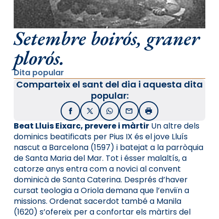
Setembre boirós, graner
plorós.
Dita popular
Comparteix el sant del dia i aquesta dita
popular:
Facebook
X / Twitter
WhatsApp
Email
Imprimir
B
eat Lluis Eixarc, prevere i màrtir
Un altre dels
dominics beatificats per Pius IX és el jove Lluís
nascut a Barcelona (1597) i batejat a la parròquia
de Santa Maria del Mar. Tot i ésser malaltís, a
catorze anys entra com a novici al convent
dominicà de Santa Caterina. Després d’haver
cursat teologia a Oriola demana que l’enviïn a
missions. Ordenat sacerdot també a Manila
(1620) s’ofereix per a confortar els màrtirs del