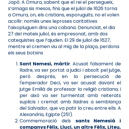
Japó. A Omura, sabent que el rei el persegueix,
s’amaga sis mesos, fins que el juliol de 1626 torna
a Omura, on, els cristians, esporuguits, no el volen
acollir: només unes leproses caritatives
l’aixopluguen dins una cabana. Denunciat, el dia
27 del mateix juliol, és empresonat, amb dos
catequistes que l’ajuden. El 29 de juliol de 1627,
mentre el cremen viu al mig de la plaça, perdona
els seus botxins
Sant Nemesi, màrtir
. Acusat falsament de
lladre, va ser portat a judici i absolt pel jutge,
però després, en la persecució de
l'emperador Deci, va ser acusat davant el
jutge Emilià de professar la religió cristiana, i
per això va ser turmentat amb reiterats
suplicis i cremat amb lladres a semblança
del Salvador, que va patir la creu entre ells. A
Alexandria, Egipte (251).
Commemoració dels
sants Nemesià i
companys Fèlix, Lluci, un altre Fèlix, Liteu,