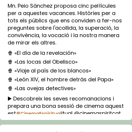
Mn. Peio Sánchez proposa cinc pel·lícules
per a aquestes vacances. Històries per a
tots els públics que ens conviden a fer-nos
preguntes sobre l'acollida, la superació, la
convivència, la vocació i la nostra manera
de mirar els altres.
🍿 «El día de la revelación»
🍿 «Las locas del Obelisco»
🍿 «Viaje al país de los blancos»
🍿 «León XIV, el hombre detrás del Papa»
🍿 «Las ovejas detectives»
▶️ Descobreix les seves recomanacions i
prepara una bona sessió de cinema aquest
est
itual @cinemaspiritcat
#CinemaEspiritual
Imatge: Generada amb IA (OpenAI)