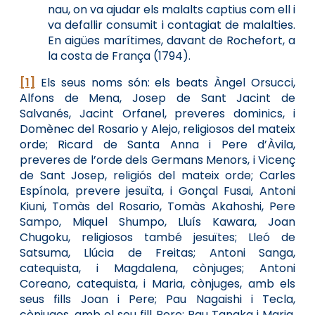
nau, on va ajudar els malalts captius com ell i
va defallir consumit i contagiat de malalties.
En aigües marítimes, davant de Rochefort, a
la costa de França (1794).
[1]
Els seus noms són: els beats Àngel Orsucci,
Alfons de Mena, Josep de Sant Jacint de
Salvanés, Jacint Orfanel, preveres dominics, i
Domènec del Rosario y Alejo, religiosos del mateix
orde; Ricard de Santa Anna i Pere d’Àvila,
preveres de l’orde dels Germans Menors, i Vicenç
de Sant Josep, religiós del mateix orde; Carles
Espínola, prevere jesuïta, i Gonçal Fusai, Antoni
Kiuni, Tomàs del Rosario, Tomàs Akahoshi, Pere
Sampo, Miquel Shumpo, Lluís Kawara, Joan
Chugoku, religiosos també jesuïtes; Lleó de
Satsuma, Llúcia de Freitas; Antoni Sanga,
catequista, i Magdalena, cònjuges; Antoni
Coreano, catequista, i Maria, cònjuges, amb els
seus fills Joan i Pere; Pau Nagaishi i Tecla,
cònjuges, amb el seu fill Pere; Pau Tanaka i Maria,