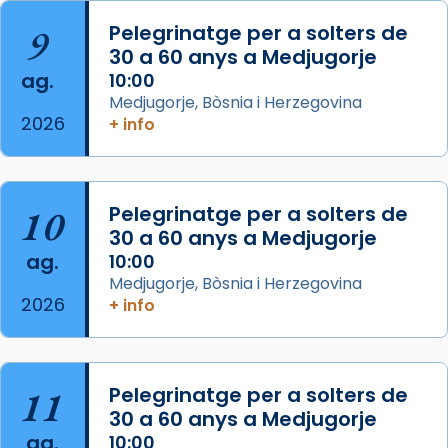
Aquest dilluns, 27 de juliol, ha tingut lloc la
9
Pelegrinatge per a solters de
missa d’acció de gràcies en agraïment al
30 a 60 anys a Medjugorje
comitè organitzador de la visita apostòlica
ag.
10:00
del Sant Pare Lleó XIV a Barcelona, i als
Medjugorje, Bòsnia i Herzegovina
col·laboradors, a la Catedral de Barcelona.
2026
+ info
L’arquebisbe de Barcelona, el cardenal Joan
Josep Omella, ha presidit la missa i l’ha
concelebrat el bisbe auxiliar de Barcelona,
10
Pelegrinatge per a solters de
Mons. David Abadías.
30 a 60 anys a Medjugorje
📸 Dr. G. Simón
ag.
10:00
Medjugorje, Bòsnia i Herzegovina
Photo
2026
+ info
View on Facebook
·
Share
Arquebisbat de Barcelona
11
Pelegrinatge per a solters de
2 weeks ago
30 a 60 anys a Medjugorje
Memòria de les santes Juliana i
ag.
10:00