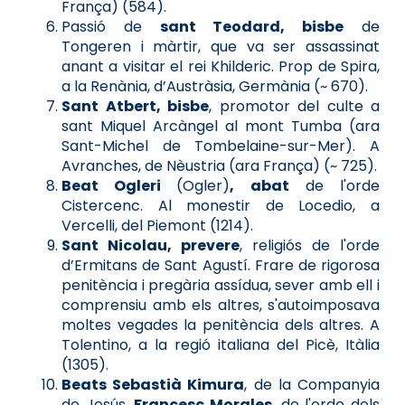
França) (584).
Passió de
sant Teodard, bisbe
de
Tongeren i màrtir, que va ser assassinat
anant a visitar el rei Khilderic. Prop de Spira,
a la Renània, d’Austràsia, Germània (~ 670).
Sant Atbert, bisbe
, promotor del culte a
sant Miquel Arcàngel al mont Tumba (ara
Sant-Michel de Tombelaine-sur-Mer). A
Avranches, de Nèustria (ara França) (~ 725).
Beat Ogleri
(Ogler)
, abat
de l'orde
Cistercenc. Al monestir de Locedio, a
Vercelli, del Piemont (1214).
Sant Nicolau, prevere
, religiós de l'orde
d’Ermitans de Sant Agustí. Frare de rigorosa
penitència i pregària assídua, sever amb ell i
comprensiu amb els altres, s'autoimposava
moltes vegades la penitència dels altres. A
Tolentino, a la regió italiana del Picè, Itàlia
(1305).
Beats Sebastià Kimura
, de la Companyia
de Jesús,
Francesc Morales
, de l'orde dels