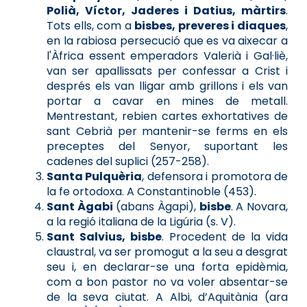
Polià, Víctor, Jaderes i Datius, màrtirs
.
Tots ells, com a
bisbes, preveres i diaques
,
en la rabiosa persecució que es va aixecar a
l'Àfrica essent emperadors Valerià i Gal·liè,
van ser apallissats per confessar a Crist i
després els van lligar amb grillons i els van
portar a cavar en mines de metall.
Mentrestant, rebien cartes exhortatives de
sant Cebrià per mantenir-se ferms en els
preceptes del Senyor, suportant les
cadenes del suplici (257-258).
Santa Pulquèria
, defensora i promotora de
la fe ortodoxa. A Constantinoble (453).
Sant Àgabi
(abans Àgapi),
bisbe
. A Novara,
a la regió italiana de la Ligúria (s. V).
Sant Salvius, bisbe
. Procedent de la vida
claustral, va ser promogut a la seu a desgrat
seu i, en declarar-se una forta epidèmia,
com a bon pastor no va voler absentar-se
de la seva ciutat. A Albi, d’Aquitània (ara