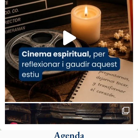
07/carmina-historia-depresion-papa-viaje-
espana-testimoni...
Foto
View on Facebook
·
Share
Arquebisbat de Barcelona
1 week ago
«Avui les santes Juliana i Semproniana ens
ajuden a alçar la mirada»
Mons. Sergi Gordo, bisbe de Tortosa, ha
presidit aquest 27 de juliol la missa de Les
Santes de Mataró.
🔗
tinyurl.com/cvu5jmbk
📸 J. Merino
Agenda
Foto