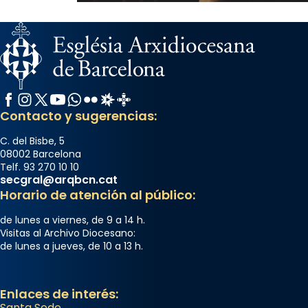
Facebook
Instagram
X / Twitter
YouTube
WhatsApp
Flickr
Radio Estel
Catalunya Cristiana
Contacto y sugerencias:
C. del Bisbe, 5
08002 Barcelona
Telf. 93 270 10 10
secgral@arqbcn.cat
Horario de atención al público:
de lunes a viernes, de 9 a 14 h.
Visitas al Archivo Diocesano:
de lunes a jueves, de 10 a 13 h.
Enlaces de interés:
Santa Sede