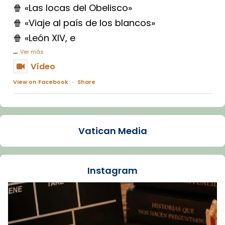
🍿 «Las locas del Obelisco»
🍿 «Viaje al país de los blancos»
🍿 «León XIV, e
...
Ver más
Vídeo
View on Facebook
·
Share
Arquebisbat de Barcelona
1 week ago
Vatican Media
La Carmina va patir depressió. Fa gairebé
dos mesos, a l'Estadi Lluís Companys, la
jove va fer arribar el seu testimoni al papa
Instagram
Lleó XIV.
Recupera l'entrevista comp
Vatican
tican News 👇
News
www.vaticannews.va/es/iglesia/news/2026-