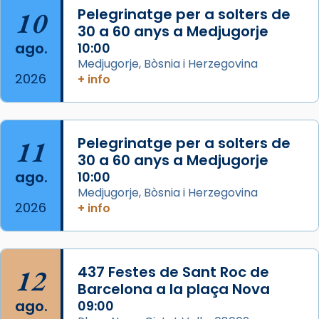
10
Pelegrinatge per a solters de
30 a 60 anys a Medjugorje
Arquebisbat de Barcelona
ago.
10:00
2 weeks ago
Medjugorje, Bòsnia i Herzegovina
2026
Memòria de les santes Juliana i
+ info
Semproniana, verges i màrtirs.
Acompanyant la història de sant Cugat, a
partir de l’Edat Mitjana sorgeix la tradició
11
Pelegrinatge per a solters de
que les santes Juliana (“relatiu a Júlia”) i
30 a 60 anys a Medjugorje
Semproniana (“relatiu a Semprònia =
ago.
10:00
eterna”) són deixebles seves. I l’any 1667, el
Medjugorje, Bòsnia i Herzegovina
2026
+ info
frare Joan Gaspar Roig, afirma en una obra
que les santes són filles de l’antiga Iluro.
Mataró en reivindicarà les relíq
...
Ver más
12
437 Festes de Sant Roc de
Foto
Barcelona a la plaça Nova
ago.
09:00
View on Facebook
·
Share