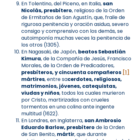
En Tolentino, del Piceno, en Italia,
san
Nicolás, presbítero
, religioso de la Orden
de Ermitaños de San Agustín, que, fraile de
rigurosa penitencia y oración asidua, severo
consigo y comprensivo con los demás, se
autoimponía muchas veces la penitencia de
los otros (1305).
En Nagasaki, de Japón,
beatos Sebastián
Kimura
, de la Compañía de Jesús, Francisco
Morales, de la Orden de Predicadores,
presbíteros, y cincuenta compañeros
[1]
mártires
, entre sa
cerdotes, religiosos,
matrimonios, jóvenes, catequistas,
viudas y niños
, todos los cuales murieron
por Cristo, martirizados con crueles
tormentos en una colina ante ingente
multitud (1622).
En Londres, en Inglaterra,
san Ambrosio
Eduardo Barlow, presbítero
de la Orden
de San Benito,
mártir
, que durante