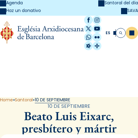
Agenda
Santoral del día
SAVA
Haz un donativo
Facebook
Instagram
X / Twitter
YouTube
ES
Me
Buscar
WhatsApp
Flickr
Radio Estel
Catalunya Cristi
Santoral
Home
Santoral
10 DE SEPTIEMBRE
10 DE SEPTIEMBRE
Beato Luis Eixarc,
presbítero y mártir