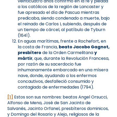
veinticuatro años confirmó en la fe y piedad
a los católicos de la región de Lancaster y
fue apresado el día de Pascua mientras
predicaba, siendo condenado a muerte, bajo
el reinado de Carlos I, subiendo, después de
un tiempo de cárcel, al patíbulo de Tyburn
(1641).
En aguas marítimas, frente a Rochefort, en
la costa de Francia,
beato Jacobo Gagnot,
presbítero
de la Orden Carmelitana
y
mártir
, que, durante la Revolución Francesa,
por razón de su sacerdocio fue
inhumanamente embarcado en una mísera
nave, donde, ayudando a los enfermos
concautivos, desfalleció consumido y
contagiado de enfermedades (1794).
[1]
Estos son sus nombres: beatos Angel Orsucci,
Alfonso de Mena, José de San Jacinto de
Salvanés, Jacinto Orfanel, presbíteros dominicos,
y Domingo del Rosario y Alejo, religiosos de la