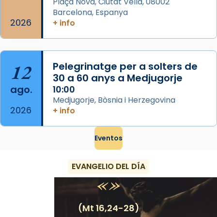
Plaça Nova, Ciutat Vella, 08002
Barcelona, Espanya
2026
+ info
12
Pelegrinatge per a solters de
30 a 60 anys a Medjugorje
ago.
10:00
Medjugorje, Bòsnia i Herzegovina
2026
+ info
Eventos
EVANGELIO DEL DÍA
(Mt 16,24-28)