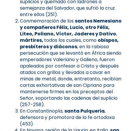
suplicios y quemado con ladrones a
semejanza del Salvador, que sufrió la cruz
entre ellos (251).
Conmemoración de los
santos Nemesiano
y compañeros Félix, Lucio, otro Félix,
Liteo, Poliano, Víctor, Jaderes y Dativo
,
mártires,
todos los cuales, como
obispos,
presbíteros y diáconos
, en la rabiosa
persecución que se levantó en África siendo
emperadores Valeriano y Galieno, fueron
apaleados por confesar a Cristo y después
atados con grillos y llevados a cavar en
minas de metal, donde, entretanto, recibían
cartas exhortativas de san Cipriano para
mantenerse firmes en los preceptos del
Señor, soportando las cadenas del suplicio
(257-258).
En Constantinopla,
santa Pulqueria
,
defensora y promotora de la fe ortodoxa
(453).
En Novara, región de la Liguria, en Italia,
san