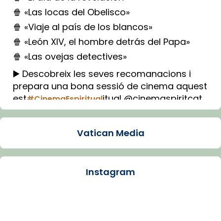
🍿 «Las locas del Obelisco»
🍿 «Viaje al país de los blancos»
🍿 «León XIV, el hombre detrás del Papa»
🍿 «Las ovejas detectives»
▶️ Descobreix les seves recomanacions i
prepara una bona sessió de cinema aquest
est
itual @cinemaspiritcat
#CinemaEspiritual
Imatge: Generada amb IA (OpenAI)
Video
Vatican Media
View on Facebook
·
Share
Instagram
Arquebisbat de Barcelona
1 week ago
La Carmina va patir depressió. Fa gairebé
dos mesos, a l'Estadi Lluís Companys, la