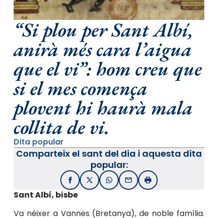
“Si plou per Sant Albí,
anirà més cara l’aigua
que el vi”: hom creu que
si el mes comença
plovent hi haurà mala
collita de vi.
Dita popular
Comparteix el sant del dia i aquesta dita
popular:
Facebook
X / Twitter
WhatsApp
Email
Imprimir
Sant Albí, bisbe
Va néixer a Vannes (Bretanya), de noble família.