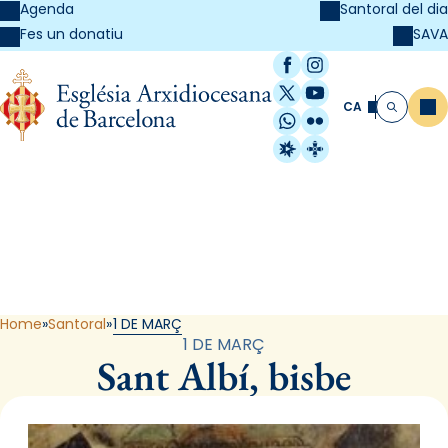
Agenda
Santoral del dia
SAVA
Fes un donatiu
Facebook
Instagram
X / Twitter
YouTube
CA
Me
Cerca
WhatsApp
Flickr
Radio Estel
Catalunya Cristi
Santoral
Home
Santoral
1 DE MARÇ
1 DE MARÇ
Sant Albí, bisbe