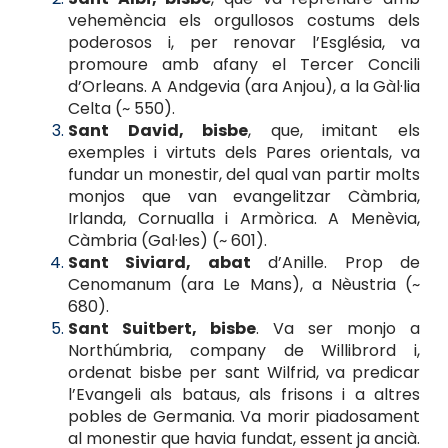
vehemència els orgullosos costums dels
poderosos i, per renovar l’Església, va
promoure amb afany el Tercer Concili
d’Orleans. A Andgevia (ara Anjou), a la Gàl·lia
Celta (~ 550).
Sant David, bisbe
, que, imitant els
exemples i virtuts dels Pares orientals, va
fundar un monestir, del qual van partir molts
monjos que van evangelitzar Càmbria,
Irlanda, Cornualla i Armòrica. A Menèvia,
Càmbria (Gal·les) (~ 601).
Sant Siviard, abat
d’Anille. Prop de
Cenomanum (ara Le Mans), a Nèustria (~
680).
Sant Suitbert, bisbe
. Va ser monjo a
Northúmbria, company de Willibrord i,
ordenat bisbe per sant Wilfrid, va predicar
l’Evangeli als bataus, als frisons i a altres
pobles de Germania. Va morir piadosament
al monestir que havia fundat, essent ja ancià.