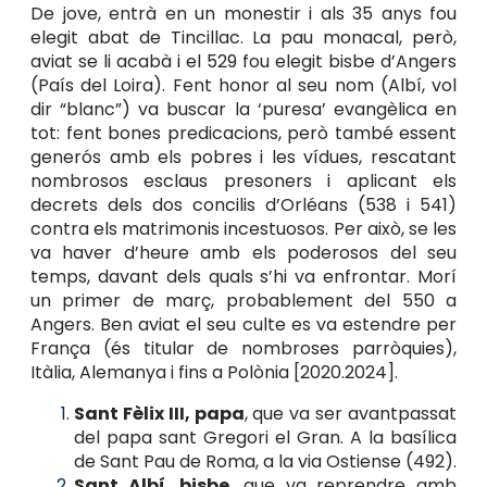
De jove, entrà en un monestir i als 35 anys fou
elegit abat de Tincillac. La pau monacal, però,
aviat se li acabà i el 529 fou elegit bisbe d’Angers
(País del Loira). Fent honor al seu nom (Albí, vol
dir “blanc”) va buscar la ‘puresa’ evangèlica en
tot: fent bones predicacions, però també essent
generós amb els pobres i les vídues, rescatant
nombrosos esclaus presoners i aplicant els
decrets dels dos concilis d’Orléans (538 i 541)
contra els matrimonis incestuosos. Per això, se les
va haver d’heure amb els poderosos del seu
temps, davant dels quals s’hi va enfrontar. Morí
un primer de març, probablement del 550 a
Angers. Ben aviat el seu culte es va estendre per
França (és titular de nombroses parròquies),
Itàlia, Alemanya i fins a Polònia [2020.2024].
Sant Fèlix III, papa
, que va ser avantpassat
del papa sant Gregori el Gran. A la basílica
de Sant Pau de Roma, a la via Ostiense (492).
Sant Albí, bisbe
, que va reprendre amb