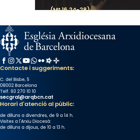
View on Facebook
·
Share
(Mt 16,24-28)
Facebook
Instagram
X / Twitter
YouTube
WhatsApp
Flickr
Radio Estel
Catalunya Cristiana
Contacte i suggeriments:
C. del Bisbe, 5
08002 Barcelona
Telf. 93 270 10 10
secgral@arqbcn.cat
Horari d'atenció al públic:
de dilluns a divendres, de 9 a 14 h.
Visites a l'Arxiu Diocesà:
de dilluns a dijous, de 10 a 13 h.