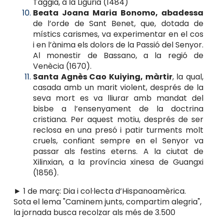
Taggia, a la Ligúria (1484)
Beata Joana Maria Bonomo, abadessa
de l’orde de Sant Benet, que, dotada de
místics carismes, va experimentar en el cos
i en l’ànima els dolors de la Passió del Senyor.
Al monestir de Bassano, a la regió de
Venècia (1670).
Santa Agnès Cao Kuiying, màrtir
, la qual,
casada amb un marit violent, després de la
seva mort es va lliurar amb mandat del
bisbe a l’ensenyament de la doctrina
cristiana. Per aquest motiu, després de ser
reclosa en una presó i patir turments molt
cruels, confiant sempre en el Senyor va
passar als festins eterns. A la ciutat de
Xilinxian, a la província xinesa de Guangxi
(1856).
► 1 de març: Dia i col·lecta d’Hispanoamèrica.
Sota el lema "Caminem junts, compartim alegria",
la jornada busca recolzar als més de 3.500