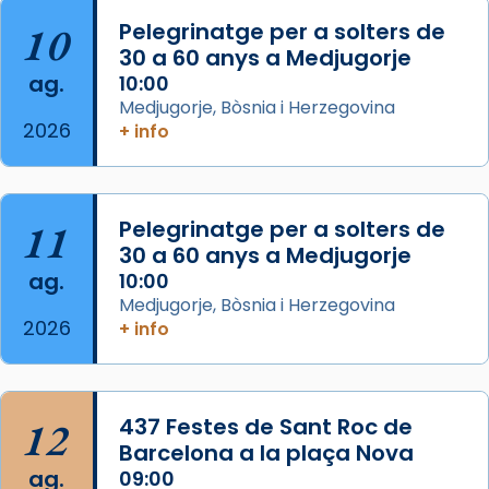
concelebrat el bisbe auxiliar de Barcelona,
10
Pelegrinatge per a solters de
Mons. David Abadías.
30 a 60 anys a Medjugorje
📸 Dr. G. Simón
ag.
10:00
Medjugorje, Bòsnia i Herzegovina
Photo
2026
+ info
View on Facebook
·
Share
Arquebisbat de Barcelona
11
Pelegrinatge per a solters de
2 weeks ago
30 a 60 anys a Medjugorje
Memòria de les santes Juliana i
ag.
10:00
Semproniana, verges i màrtirs.
Medjugorje, Bòsnia i Herzegovina
2026
+ info
Acompanyant la història de sant Cugat, a
partir de l’Edat Mitjana sorgeix la tradició
que les santes Juliana (“relatiu a Júlia”) i
Semproniana (“relatiu a Semprònia =
12
437 Festes de Sant Roc de
eterna”) són deixebles seves. I l’any 1667, el
Barcelona a la plaça Nova
frare Joan Gaspar Roig, afirma en una obra
ag.
09:00