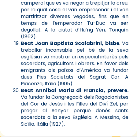
camperol que es va negar a trepitjar la creu,
per la qual cosa el van empresonar i el van
martiritzar diverses vegades, fins que en
temps de l'emperador Tu-Duc va ser
degollat. A la ciutat d’Hu’ng Yén, Tonquín
(1862).
Beat Joan Baptista Scalabrini, bisbe
. Va
treballar incansable pel bé de la seva
església i va mostrar un especial interès pels
sacerdots, agricultors i obrers. En favor dels
emigrants als països d’Amèrica va fundar
dues Pies Societats del Sagrat Cor. A
Piacenza, Itàlia (1905).
Beat Anníbal Maria di Francia, prevere.
Va fundar la Congregació dels Rogacionistes
del Cor de Jesús i les Filles del Diví Zel, per
pregar al Senyor perquè donés sants
sacerdots a la seva Església. A Messina, de
Sicília, Itàlia (1927).