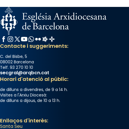
Facebook
Instagram
X / Twitter
YouTube
WhatsApp
Flickr
Radio Estel
Catalunya Cristiana
Contacte i suggeriments:
C. del Bisbe, 5
08002 Barcelona
Telf. 93 270 10 10
secgral@arqbcn.cat
Horari d'atenció al públic:
de dilluns a divendres, de 9 a 14 h.
Visites a l'Arxiu Diocesà:
de dilluns a dijous, de 10 a 13 h.
Enllaços d'interès:
Santa Seu