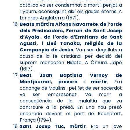
catòlica va ser condemnat a mort i penjat a
Tyburn, aconseguint així els gaudis eterns. A
Londres, Anglaterra (1571).
Beats màrtirs Alfons Navarrete
,
de l’orde
dels Predicadors, Ferran de Sant Josep
d’Ayala, de l’orde d’Ermitans de Sant
Agustí, i Lleó Tanaka, religiós de la
Companyia de Jesús
. Van ser degollats a
causa de la fe cristiana, per decisió del
suprem mandatari Hideta. A Ómura, Japó
(1617).
Beat Joan Baptista Vernoy de
Montjournal, prevere i màrtir
. Era
canonge de Moulins i pel fet de ser sacerdot
va ser empresonat. Va morir a
conseqüència de la malaltia que va
contraure a la presó. En una nau-presó
ancorada davant el port de Rochefort,
França (1794).
Sant Josep Tuc, màrtir
. Era un jove