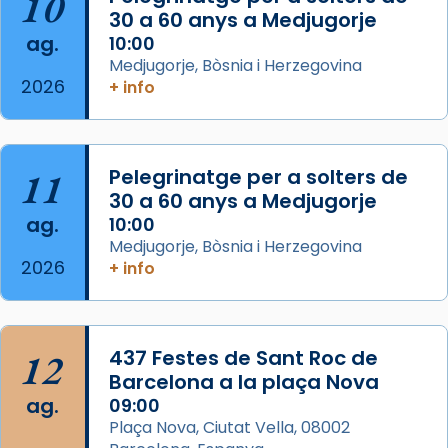
10
30 a 60 anys a Medjugorje
Photo
ag.
10:00
View on Facebook
·
Share
Medjugorje, Bòsnia i Herzegovina
2026
+ info
Arquebisbat de Barcelona
is at Catedral
de Barcelona.
2 weeks ago
Aquest dilluns, 27 de juliol, ha tingut lloc la
11
Pelegrinatge per a solters de
missa d’acció de gràcies en agraïment al
30 a 60 anys a Medjugorje
ag.
comitè organitzador de la visita apostòlica
10:00
Medjugorje, Bòsnia i Herzegovina
del Sant Pare Lleó XIV a Barcelona, i als
2026
+ info
col·laboradors, a la Catedral de Barcelona.
L’arquebisbe de Barcelona, el cardenal Joan
Josep Omella, ha presidit la missa i l’ha
12
437 Festes de Sant Roc de
concelebrat el bisbe auxiliar de Barcelona,
Barcelona a la plaça Nova
Mons. David Abadías.
ag.
09:00
📸 Dr. G. Simón
Plaça Nova, Ciutat Vella, 08002