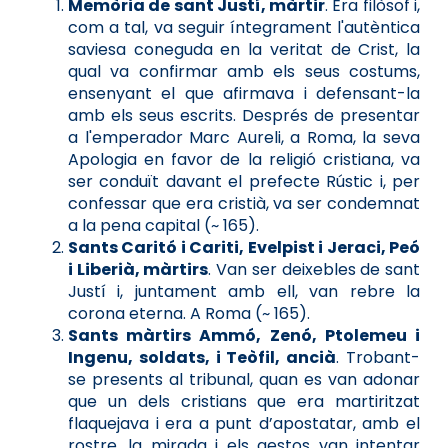
Memòria de sant Justí, màrtir
. Era filòsof i,
com a tal, va seguir íntegrament l'autèntica
saviesa coneguda en la veritat de Crist, la
qual va confirmar amb els seus costums,
ensenyant el que afirmava i defensant-la
amb els seus escrits. Després de presentar
a l'emperador Marc Aureli, a Roma, la seva
Apologia en favor de la religió cristiana, va
ser conduït davant el prefecte Rústic i, per
confessar que era cristià, va ser condemnat
a la pena capital (~ 165).
Sants Caritó i Cariti, Evelpist i Jeraci, Peó
i Liberià, màrtirs
. Van ser deixebles de sant
Justí i, juntament amb ell, van rebre la
corona eterna. A Roma (~ 165).
Sants màrtirs Ammó, Zenó, Ptolemeu i
Ingenu, soldats, i Teòfil, ancià
. Trobant-
se presents al tribunal, quan es van adonar
que un dels cristians que era martiritzat
flaquejava i era a punt d’apostatar, amb el
rostre, la mirada i els gestos van intentar