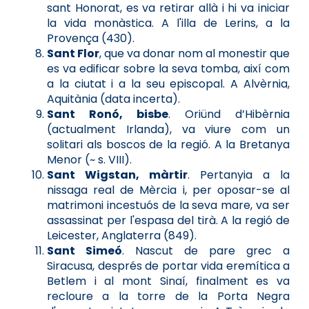
sant Honorat, es va retirar allà i hi va iniciar
la vida monàstica. A l'illa de Lerins, a la
Provença (430).
Sant Flor
, que va donar nom al monestir que
es va edificar sobre la seva tomba, així com
a la ciutat i a la seu episcopal. A Alvèrnia,
Aquitània (data incerta).
Sant Ronó, bisbe
. Oriünd d’Hibèrnia
(actualment Irlanda), va viure com un
solitari als boscos de la regió. A la Bretanya
Menor (~ s. VIII).
Sant Wigstan, màrtir
. Pertanyia a la
nissaga real de Mèrcia i, per oposar-se al
matrimoni incestuós de la seva mare, va ser
assassinat per l'espasa del tirà. A la regió de
Leicester, Anglaterra (849).
Sant Simeó
. Nascut de pare grec a
Siracusa, després de portar vida eremítica a
Betlem i al mont Sinaí, finalment es va
recloure a la torre de la Porta Negra