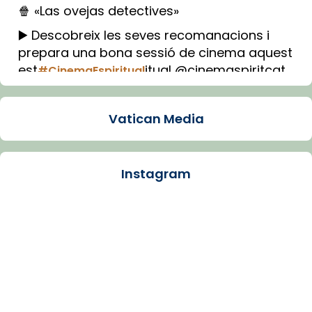
🍿 «Las ovejas detectives»
▶️ Descobreix les seves recomanacions i
prepara una bona sessió de cinema aquest
est
itual @cinemaspiritcat
#CinemaEspiritual
Imatge: Generada amb IA (OpenAI)
Video
Vatican Media
View on Facebook
·
Share
Instagram
Arquebisbat de Barcelona
2 weeks ago
La Carmina va patir depressió. Fa gairebé
dos mesos, a l'Estadi Lluís Companys, la
jove va fer arribar el seu testimoni al papa
Lleó XIV.
Recupera l'entrevista comp
Vatican
tican News 👇
News