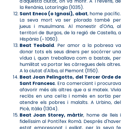
d'aquesta ciutat, on va morir. A Trèveris, de
la Renània, Lotaríngia (1035).
Sant Eneco (o Ignasi), abat
, home pacífic.
La seva mort va ser plorada també per
jueus i musulmans. Al monestir d'Oña, al
territori de Burgos, de la regió de Castella, a
Hispània (~ 1060).
Beat Teobald
. Per amor a la pobresa va
donar tots els seus diners per socórrer una
vídua i, quan treballava com a bastaix, per
humilitat va portar les càrregues dels altres.
A la ciutat d'Alba, al Piemont (1150).
Beat Joan Pelingotto, del Tercer Orde de
Sant Francesc
. Era comerciant i procurava
afavorir més als altres que a si mateix. Vivia
reclòs en una cel·la i només en sortia per
atendre els pobres i malalts. A Urbino, del
Picè, Itàlia (1304).
Beat Joan Storey, màrtir
, home de lleis i
fidelíssim al Pontífex Romà. Després d'haver
estat empresonat i exiliat, per la seva fe