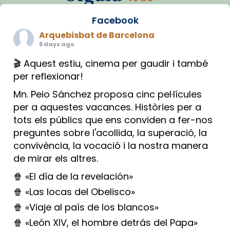
Facebook
Arquebisbat de Barcelona
5 days ago
🎬 Aquest estiu, cinema per gaudir i també
per reflexionar!
Mn. Peio Sánchez proposa cinc pel·lícules
per a aquestes vacances. Històries per a
tots els públics que ens conviden a fer-nos
preguntes sobre l'acollida, la superació, la
convivència, la vocació i la nostra manera
de mirar els altres.
🍿 «El día de la revelación»
🍿 «Las locas del Obelisco»
🍿 «Viaje al país de los blancos»
🍿 «León XIV, el hombre detrás del Papa»