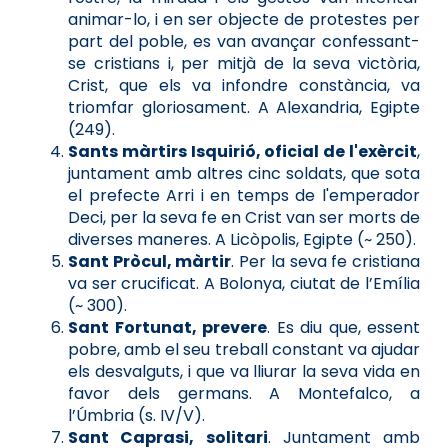
animar-lo, i en ser objecte de protestes per
part del poble, es van avançar confessant-
se cristians i, per mitjà de la seva victòria,
Crist, que els va infondre constància, va
triomfar gloriosament. A Alexandria, Egipte
(249).
Sants màrtirs Isquirió, oficial de l'exèrcit
,
juntament amb altres cinc soldats, que sota
el prefecte Arri i en temps de l'emperador
Deci, per la seva fe en Crist van ser morts de
diverses maneres. A Licòpolis, Egipte (~ 250).
Sant Pròcul, màrtir
. Per la seva fe cristiana
va ser crucificat. A Bolonya, ciutat de l’Emília
(~ 300).
Sant Fortunat, prevere
. Es diu que, essent
pobre, amb el seu treball constant va ajudar
els desvalguts, i que va lliurar la seva vida en
favor dels germans. A Montefalco, a
l’Úmbria (s. IV/V).
Sant Caprasi, solitari
. Juntament amb