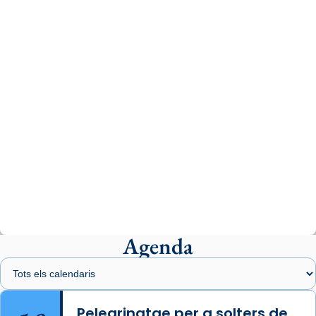
www.vaticannews.va/es/iglesia/news/2026-
07/carmina-historia-depresion-papa-viaje-
espana-testimoni...
Photo
View on Facebook
·
Share
Arquebisbat de Barcelona
2 weeks ago
«Avui les santes Juliana i Semproniana ens
ajuden a alçar la mirada»
Mons. Sergi Gordo, bisbe de Tortosa, ha
presidit aquest 27 de juliol la missa de Les
Agenda
Santes de Mataró.
🔗
tinyurl.com/cvu5jmbk
📸 J. Merino
Pelegrinatge per a solters de