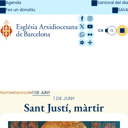
Agenda
Santoral del dia
SAVA
Fes un donatiu
Facebook
Instagram
X / Twitter
YouTube
CA
Me
Cerca
WhatsApp
Flickr
Radio Estel
Catalunya Cristi
Santoral
Home
Santoral
1 DE JUNY
1 DE JUNY
Sant Justí, màrtir