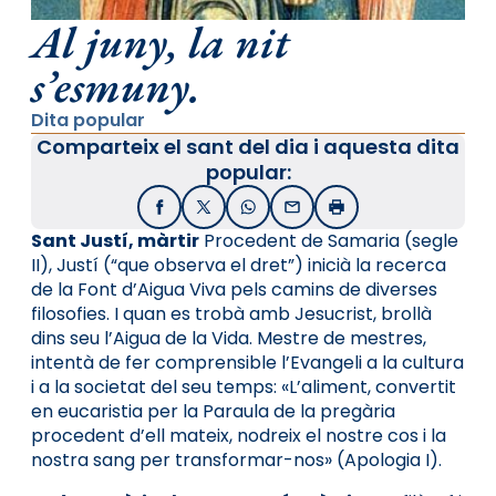
Al juny, la nit
s’esmuny.
Dita popular
Comparteix el sant del dia i aquesta dita
popular:
Facebook
X / Twitter
WhatsApp
Email
Imprimir
Sant Justí, màrtir
Procedent de Samaria (segle
II), Justí (“que observa el dret”) inicià la recerca
de la Font d’Aigua Viva pels camins de diverses
filosofies. I quan es trobà amb Jesucrist, brollà
dins seu l’Aigua de la Vida. Mestre de mestres,
intentà de fer comprensible l’Evangeli a la cultura
i a la societat del seu temps: «L’aliment, convertit
en eucaristia per la Paraula de la pregària
procedent d’ell mateix, nodreix el nostre cos i la
nostra sang per transformar-nos» (Apologia I).