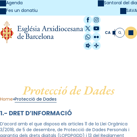
Agenda
Santoral del dia
SAVA
Fes un donatiu
Facebook
Instagram
X / Twitter
YouTube
CA
Me
Cerca
WhatsApp
Flickr
Radio Estel
Catalunya Cristi
Protecció de Dades
Home
Protecció de Dades
1.- DRET D’INFORMACIÓ
D’acord amb el que disposa els articles 11 de la Llei Orgànica
3/2018, de 5 de desembre, de Protecció de Dades Personals i
garantia dels drets digitals (LOPDPGDD) i 13 del Reglament