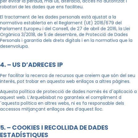
per evitar la pèrdua, mal ús, alteració, accés no autoritzat i
robatori de les dades que ens faciliteu.
El tractament de les dades personals està ajustat a la
normativa establerta en el Reglament (UE) 2016/679 del
Parlament Europeu i del Consell, de 27 de abril de 2016, la Llei
Orgànica 3/2018, de 5 de desembre, de Protecció de Dades
Personals i garantia dels drets digitals i en la normativa que la
desenvolupa.
4. – US D’ADRECES IP
Per facilitar la recerca de recursos que creiem que són del seu
interès, pot trobar en aquesta web enllaços a altres pàgines.
Aquesta política de protecció de dades només és d´aplicació a
aquest web. L’Arquebisbat no garanteix el compliment d
´aquesta política en altres webs, ni es fa responsable dels
accessos mitjançant enllaços des d’aquest lloc.
5. – COOKIES I RECOLLIDA DE DADES
ESTADÍSTIQUES