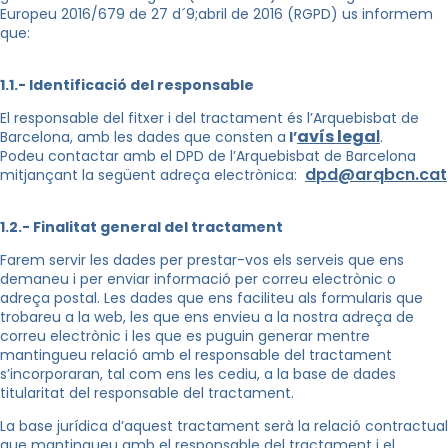
Europeu 2016/679 de 27 d´9;abril de 2016 (RGPD) us informem
que:
1.1.- Identificació del responsable
El responsable del fitxer i del tractament és l’Arquebisbat de
avís lega
l
Barcelona, amb les dades que consten a
l’
.
Podeu contactar amb el DPD de l’Arquebisbat de Barcelona
dpd@arqbcn.cat
mitjançant la següent adreça electrònica:
1.2.- Finalitat general del tractament
Farem servir les dades per prestar-vos els serveis que ens
demaneu i per enviar informació per correu electrònic o
adreça postal. Les dades que ens faciliteu als formularis que
trobareu a la web, les que ens envieu a la nostra adreça de
correu electrònic i les que es puguin generar mentre
mantingueu relació amb el responsable del tractament
s’incorporaran, tal com ens les cediu, a la base de dades
titularitat del responsable del tractament.
La base jurídica d’aquest tractament serà la relació contractual
que mantingueu amb el responsable del tractament i el