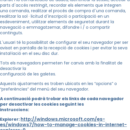
parts d´accés restringit, recordar els elements que integren
una comanda, realitzar el procés de compra d´una comanda,
realitzar la sol · licitud d´inscripció o participació en un
esdeveniment, utilitzar elements de seguretat durant la
navegació o emmagatzemar, difondre i / o compartir
continguts.
L´usuari té la possibilitat de configurar el seu navegador per ser
avisat en pantalla de la recepció de cookies i per evitar la seva
instal·lació en el seu disc dur.
Tots els navegadors permeten fer canvis amb la finalitat de
desactivar la
configuració de les galetes.
Aquests ajustaments es troben ubicats en les “opcions” o
“preferències” del menú del seu navegador.
A continuació podrà trobar els links de cada navegador
per desactivar les cookies seguint les
instruccions:
http://windows.microsoft.com/es-
Explorer:
es/windows7/how-to-manage-cookies-in-internet-