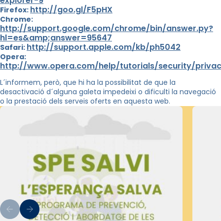
explorer-9
http://goo.gl/F5pHX
Firefox:
Chrome:
http://support.google.com/chrome/bin/answer.py?
hl=es&amp;answer=95647
http://support.apple.com/kb/ph5042
Safari:
Opera:
http://www.opera.com/help/tutorials/security/priva
L´informem, però, que hi ha la possibilitat de que la
desactivació d´alguna galeta impedeixi o dificulti la navegació
o la prestació dels serveis oferts en aquesta web.