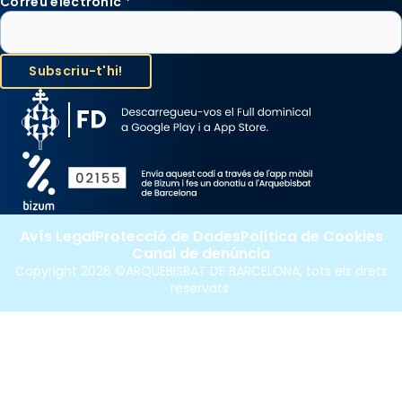
Correu electrònic
*
raïms de setembre te'n llepes els dits»,
segons una dita popular.
Photo
View on Facebook
·
Share
Avís Legal
Protecció de Dades
Política de Cookies
Canal de denúncia
Copyright 2026 ©ARQUEBISBAT DE BARCELONA, tots els drets
reservats.