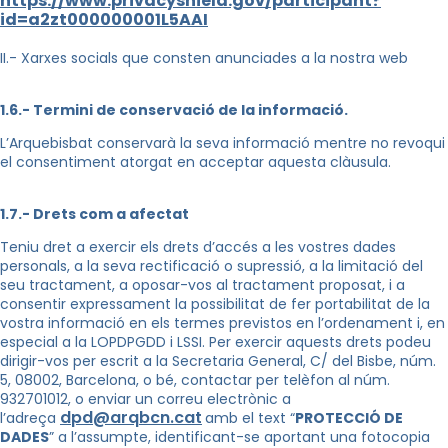
https://www.privacyshield.gov/participant?
id=a2zt000000001L5AAI
II.- Xarxes socials que consten anunciades a la nostra web
1.6.- Termini de conservació de la informació.
L’Arquebisbat conservarà la seva informació mentre no revoqui
el consentiment atorgat en acceptar aquesta clàusula.
1.7.- Drets com a afectat
Teniu dret a exercir els drets d’accés a les vostres dades
personals, a la seva rectificació o supressió, a la limitació del
seu tractament, a oposar-vos al tractament proposat, i a
consentir expressament la possibilitat de fer portabilitat de la
vostra informació en els termes previstos en l’ordenament i, en
especial a la LOPDPGDD i LSSI. Per exercir aquests drets podeu
dirigir-vos per escrit a la Secretaria General, C/ del Bisbe, núm.
5, 08002, Barcelona, o bé, contactar per telèfon al núm.
932701012, o enviar un correu electrònic a
dpd@arqbcn.cat
l’adreça
amb el text “
PROTECCIÓ DE
DADES
” a l’assumpte, identificant-se aportant una fotocopia