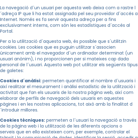
La navegació d´un usuari per aquesta web deixa com a rastre l
´adreça IP que li ha estat assignada pel seu proveïdor d´accés a
Internet. Només es fa servir aquesta adreça per a fins
exclusivament interns, com són les estadístiques d´accés al
Portal.
Per a la utilització d´aquesta web, és possible que s´utilitzin
cookies. Les cookies que es puguin utilitzar s´associen
únicament amb el navegador d´un ordinador determinat (un
usuari anònim), i no proporcionen per si mateixes cap dada
personal de l´usuari. Aquesta web pot utilitzar els següents tipus
de galetes:
Cookies d´anàlisi:
permeten quantificar el nombre d´usuaris i
així realitzar el mesurament i anàlisi estadístic de la utilització i
activitat que fan els usuaris de la nostra pàgina web, així com
elaborar de perfils de navegació dels usuaris en aquestes
pàgines i en les nostres aplicacions, tot això amb la finalitat d
´introduir millores.
Cookies tècniques:
permeten a l´usuari la navegació a través
de la pàgina web i la utilització de les diferents opcions o
serveis que en ella existeixen com, per exemple, controlar el
trànsit i la comunicació de dades, identificar la sessió, accedir a