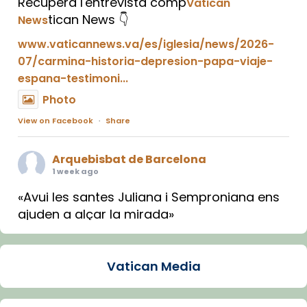
Recupera l'entrevista comp
Vatican
tican News 👇
News
www.vaticannews.va/es/iglesia/news/2026-
07/carmina-historia-depresion-papa-viaje-
espana-testimoni...
Photo
View on Facebook
·
Share
Arquebisbat de Barcelona
1 week ago
«Avui les santes Juliana i Semproniana ens
ajuden a alçar la mirada»
Mons. Sergi Gordo, bisbe de Tortosa, ha
presidit aquest 27 de juliol la missa de Les
Vatican Media
Santes de Mataró.
🔗
tinyurl.com/cvu5jmbk