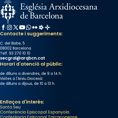
a la “Missa de les Santes” (“Missa de
Glòria”) fou composta el 1848 per Mn.
Manuel Blanch, amb aire d’òpera
italianitzant; s’interpreta per privilegi
Facebook
Instagram
X / Twitter
YouTube
WhatsApp
Flickr
Radio Estel
Catalunya Cristiana
pontifici, amb orquestra i cor, i té una
Contacte i suggeriments:
duració aproximada de tres hores. Després,
processó (recuperada el 1972) al voltant
C. del Bisbe, 5
08002 Barcelona
del temple amb les relíquies de les santes.
Telf. 93 270 10 10
Des de 1985 hi participa també un grup de
secgral@arqbcn.cat
diablesses amb música i ball propis. Festa
Horari d'atenció al públic:
gran a Mataró.
de dilluns a divendres, de 9 a 14 h.
«Si vols saber què és calor, ves per les
Visites a l'Arxiu Diocesà:
de dilluns a dijous, de 10 a 13 h.
Santes a Mataró»🥵.
Photo
Enllaços d'interès:
View on Facebook
·
Share
Santa Seu
Conferència Episcopal Espanyola
Arquebisbat de Barcelona
Conferència Episcopal Tarraconense