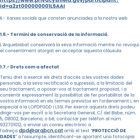
https://www.privacyshield.gov/participant?
id=a2zt000000001L5AAI
II.- Xarxes socials que consten anunciades a la nostra web
1.6.- Termini de conservació de la informació.
L’Arquebisbat conservarà la seva informació mentre no revoqui
el consentiment atorgat en acceptar aquesta clàusula.
1.7.- Drets com a afectat
Teniu dret a exercir els drets d’accés a les vostres dades
personals, a la seva rectificació o supressió, a la limitació del
seu tractament, a oposar-vos al tractament proposat, i a
consentir expressament la possibilitat de fer portabilitat de la
vostra informació en els termes previstos en l’ordenament i, en
especial a la LOPDPGDD i LSSI. Per exercir aquests drets podeu
dirigir-vos per escrit a la Secretaria General, C/ del Bisbe, núm.
5, 08002, Barcelona, o bé, contactar per telèfon al núm.
932701012, o enviar un correu electrònic a
dpd@arqbcn.cat
l’adreça
amb el text “
PROTECCIÓ DE
DADES
” a l’assumpte, identificant-se aportant una fotocopia