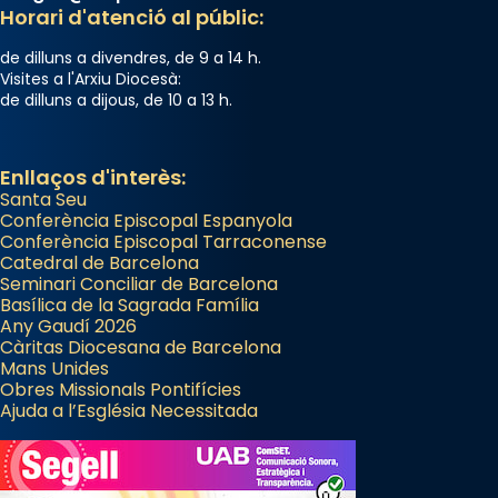
gran a Mataró.
Horari d'atenció al públic:
«Si vols saber què és calor, ves per les
de dilluns a divendres, de 9 a 14 h.
Santes a Mataró»🥵.
Visites a l'Arxiu Diocesà:
de dilluns a dijous, de 10 a 13 h.
Photo
View on Facebook
·
Share
Enllaços d'interès:
Santa Seu
Conferència Episcopal Espanyola
Conferència Episcopal Tarraconense
Catedral de Barcelona
Seminari Conciliar de Barcelona
Basílica de la Sagrada Família
Any Gaudí 2026
Càritas Diocesana de Barcelona
Mans Unides
Obres Missionals Pontifícies
Ajuda a l’Església Necessitada