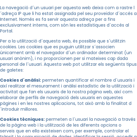
La navegació d´un usuari per aquesta web deixa com a rastre l
´adreça IP que li ha estat assignada pel seu proveïdor d´accés a
Internet. Només es fa servir aquesta adreça per a fins
exclusivament interns, com són les estadístiques d´accés al
Portal.
Per a la utilització d´aquesta web, és possible que s´utilitzin
cookies. Les cookies que es puguin utilitzar s´associen
únicament amb el navegador d´un ordinador determinat (un
usuari anònim), i no proporcionen per si mateixes cap dada
personal de l´usuari. Aquesta web pot utilitzar els següents tipus
de galetes:
Cookies d´anàlisi:
permeten quantificar el nombre d´usuaris i
així realitzar el mesurament i anàlisi estadístic de la utilització i
activitat que fan els usuaris de la nostra pàgina web, així com
elaborar de perfils de navegació dels usuaris en aquestes
pàgines i en les nostres aplicacions, tot això amb la finalitat d
´introduir millores.
Cookies tècniques:
permeten a l´usuari la navegació a través
de la pàgina web i la utilització de les diferents opcions o
serveis que en ella existeixen com, per exemple, controlar el
trànsit i la comunicació de dades, identificar la sessió, accedir a