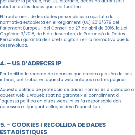
per evitar la pèrdua, mal ús, alteració, accés no autoritzat i
robatori de les dades que ens faciliteu.
El tractament de les dades personals està ajustat a la
normativa establerta en el Reglament (UE) 2016/679 del
Parlament Europeu i del Consell, de 27 de abril de 2016, la Llei
Orgànica 3/2018, de 5 de desembre, de Protecció de Dades
Personals i garantia dels drets digitals i en la normativa que la
desenvolupa.
4. – US D’ADRECES IP
Per facilitar la recerca de recursos que creiem que són del seu
interès, pot trobar en aquesta web enllaços a altres pàgines.
Aquesta política de protecció de dades només és d´aplicació a
aquest web. L’Arquebisbat no garanteix el compliment d
´aquesta política en altres webs, ni es fa responsable dels
accessos mitjançant enllaços des d’aquest lloc.
5. – COOKIES I RECOLLIDA DE DADES
ESTADÍSTIQUES