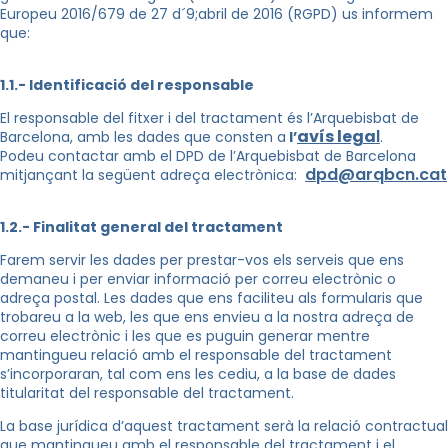
Europeu 2016/679 de 27 d´9;abril de 2016 (RGPD) us informem
que:
1.1.- Identificació del responsable
El responsable del fitxer i del tractament és l’Arquebisbat de
avís lega
l
Barcelona, amb les dades que consten a
l’
.
Podeu contactar amb el DPD de l’Arquebisbat de Barcelona
dpd@arqbcn.cat
mitjançant la següent adreça electrònica:
1.2.- Finalitat general del tractament
Farem servir les dades per prestar-vos els serveis que ens
demaneu i per enviar informació per correu electrònic o
adreça postal. Les dades que ens faciliteu als formularis que
trobareu a la web, les que ens envieu a la nostra adreça de
correu electrònic i les que es puguin generar mentre
mantingueu relació amb el responsable del tractament
s’incorporaran, tal com ens les cediu, a la base de dades
titularitat del responsable del tractament.
La base jurídica d’aquest tractament serà la relació contractual
que mantingueu amb el responsable del tractament i el