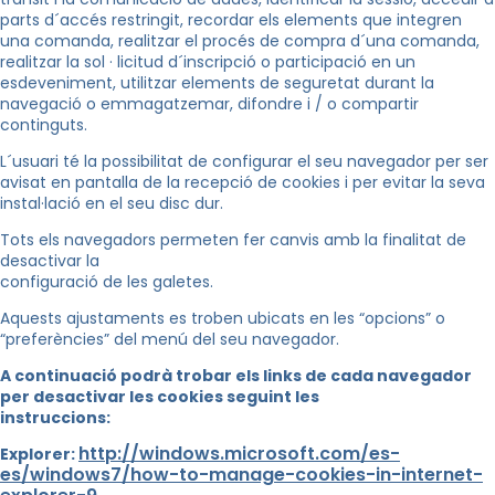
parts d´accés restringit, recordar els elements que integren
una comanda, realitzar el procés de compra d´una comanda,
realitzar la sol · licitud d´inscripció o participació en un
esdeveniment, utilitzar elements de seguretat durant la
navegació o emmagatzemar, difondre i / o compartir
continguts.
L´usuari té la possibilitat de configurar el seu navegador per ser
avisat en pantalla de la recepció de cookies i per evitar la seva
instal·lació en el seu disc dur.
Tots els navegadors permeten fer canvis amb la finalitat de
desactivar la
configuració de les galetes.
Aquests ajustaments es troben ubicats en les “opcions” o
“preferències” del menú del seu navegador.
A continuació podrà trobar els links de cada navegador
per desactivar les cookies seguint les
instruccions:
http://windows.microsoft.com/es-
Explorer:
es/windows7/how-to-manage-cookies-in-internet-