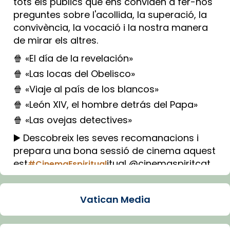
tots els públics que ens conviden a fer-nos
preguntes sobre l'acollida, la superació, la
convivència, la vocació i la nostra manera
de mirar els altres.
🍿 «El día de la revelación»
🍿 «Las locas del Obelisco»
🍿 «Viaje al país de los blancos»
🍿 «León XIV, el hombre detrás del Papa»
🍿 «Las ovejas detectives»
▶️ Descobreix les seves recomanacions i
prepara una bona sessió de cinema aquest
est
itual @cinemaspiritcat
#CinemaEspiritual
Imatge: Generada amb IA (OpenAI)
Video
Vatican Media
View on Facebook
·
Share