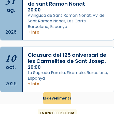
31
de sant Ramon Nonat
del Sant Pare Lleó XIV a Barcelona, i als
ag.
20:00
col·laboradors, a la Catedral de Barcelona.
Avinguda de Sant Ramon Nonat, Av. de
L’arquebisbe de Barcelona, el cardenal Joan
Sant Ramon Nonat, Les Corts,
Josep Omella, ha presidit la missa i l’ha
Barcelona, Espanya
2026
+ info
concelebrat el bisbe auxiliar de Barcelona,
Mons. David Abadías.
📸 Dr. G. Simón
10
Clausura del 125 aniversari de
Photo
les Carmelites de Sant Josep.
View on Facebook
·
Share
oct.
20:00
La Sagrada Familia, Eixample, Barcelona,
Espanya
Arquebisbat de Barcelona
2026
2 weeks ago
+ info
Memòria de les santes Juliana i
Semproniana, verges i màrtirs.
Esdeveniments
Acompanyant la història de sant Cugat, a
EVANGELI DEL DIA