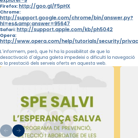
explorer-9
http://goo.gl/F5pHX
Firefox:
Chrome:
http://support.google.com/chrome/bin/answer.py?
hl=es&amp;answer=95647
http://support.apple.com/kb/ph5042
Safari:
Opera:
http://www.opera.com/help/tutorials/security/priva
L´informem, però, que hi ha la possibilitat de que la
desactivació d´alguna galeta impedeixi o dificulti la navegació
o la prestació dels serveis oferts en aquesta web.