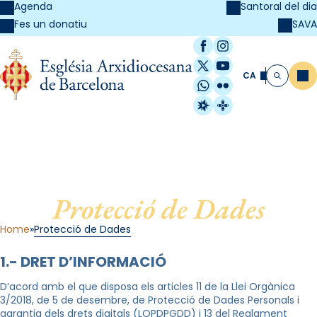
Agenda
Santoral del dia
SAVA
Fes un donatiu
Facebook
Instagram
X / Twitter
YouTube
CA
Me
Cerca
WhatsApp
Flickr
Radio Estel
Catalunya Cristi
Protecció de Dades
Home
Protecció de Dades
1.- DRET D’INFORMACIÓ
D’acord amb el que disposa els articles 11 de la Llei Orgànica
3/2018, de 5 de desembre, de Protecció de Dades Personals i
garantia dels drets digitals (LOPDPGDD) i 13 del Reglament