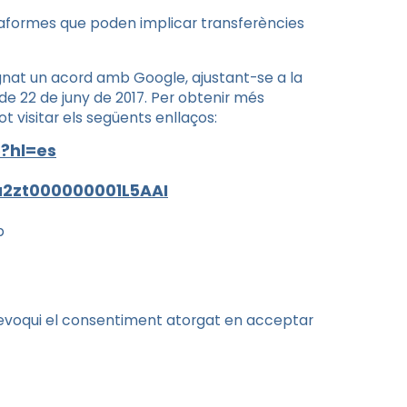
taformes que poden implicar transferències
ignat un acord amb Google, ajustant-se a la
de 22 de juny de 2017. Per obtenir més
t visitar els següents enllaços:
?hl=es
=a2zt000000001L5AAI
b
revoqui el consentiment atorgat en acceptar