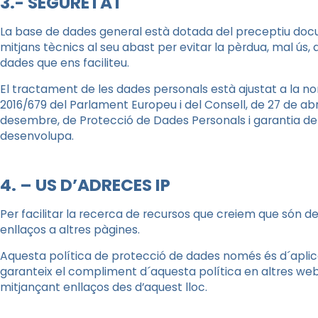
3.- SEGURETAT
La base de dades general està dotada del preceptiu docu
mitjans tècnics al seu abast per evitar la pèrdua, mal ús, a
dades que ens faciliteu.
El tractament de les dades personals està ajustat a la n
2016/679 del Parlament Europeu i del Consell, de 27 de abril
desembre, de Protecció de Dades Personals i garantia dels 
desenvolupa.
4. – US D’ADRECES IP
Per facilitar la recerca de recursos que creiem que són d
enllaços a altres pàgines.
Aquesta política de protecció de dades només és d´aplic
garanteix el compliment d´aquesta política en altres web
mitjançant enllaços des d’aquest lloc.