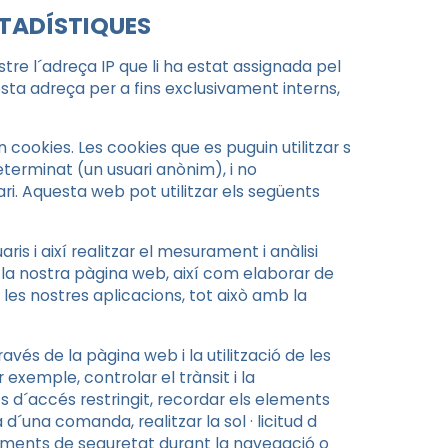
STADÍSTIQUES
re l´adreça IP que li ha estat assignada pel
sta adreça per a fins exclusivament interns,
in cookies. Les cookies que es puguin utilitzar s
erminat (un usuari anònim), i no
i. Aquesta web pot utilitzar els següents
s i així realitzar el mesurament i anàlisi
 de la nostra pàgina web, així com elaborar de
 les nostres aplicacions, tot això amb la
vés de la pàgina web i la utilització de les
 exemple, controlar el trànsit i la
ts d´accés restringit, recordar els elements
´una comanda, realitzar la sol · licitud d
elements de seguretat durant la navegació o