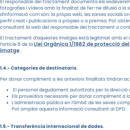
El responsable del tractament documenta els esdevenim
fotografies i vídeos amb la finalitat de fer-ne difusió a l
d’informació com són: la pròpia web, les xarxes socials o
perfil creat i publicacions a pròpies o a premsa. Pot obt
consultant la web del responsable del tractament o con
El tractament d’aquestes imatges està legitimat amb el 
Llei Orgànica 1/1982 de protecció del d
l’article 8 de la
imatge
.
1.4.- Categories de destinataris.
Per donar compliment a les anteriors finalitats tindran a
El personal degudament autoritzats per la direcció
Els proveïdors necessaris per donar compliment a 
L’administració pública en l’àmbit de les seves com
Pot ampliar aquesta informació consultant al DPD
1.5.- Transferència internacional de dades.