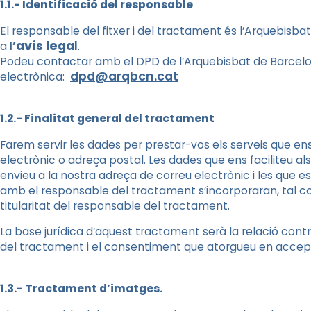
1.1.- Identificació del responsable
El responsable del fitxer i del tractament és l’Arquebis
avís lega
l
a
l’
.
Podeu contactar amb el DPD de l’Arquebisbat de Barcelo
dpd@arqbcn.cat
electrònica:
1.2.- Finalitat general del tractament
Farem servir les dades per prestar-vos els serveis que e
electrònic o adreça postal. Les dades que ens faciliteu al
envieu a la nostra adreça de correu electrònic i les que
amb el responsable del tractament s’incorporaran, tal co
titularitat del responsable del tractament.
La base jurídica d’aquest tractament serà la relació co
del tractament i el consentiment que atorgueu en accept
1.3.- Tractament d’imatges.