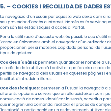
5. – COOKIES I RECOLLIDA DE DADES E
La navegació d´un usuari per aquesta web deixa com a rast
seu proveïdor d´accés a Internet. Només es fa servir aque
com són les estadístiques d´accés al Portal.
Per a la utilització d´aquesta web, és possible que s´utilitz
´associen únicament amb el navegador d´un ordinador det
proporcionen per si mateixes cap dada personal de l´usuar
tipus de galetes:
Cookies d´anàlisi:
permeten quantificar el nombre d´usuari
estadístic de la utilització i activitat que fan els usuaris
perfils de navegació dels usuaris en aquestes pàgines i en
finalitat d´introduir millores.
Cookies tècniques:
permeten a l´usuari la navegació a tra
diferents opcions o serveis que en ella existeixen com, per
comunicació de dades, identificar la sessió, accedir a par
que integren una comanda, realitzar el procés de compra d
´inscripció o participació en un esdeveniment, utilitzar 