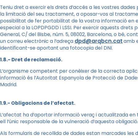
Teniu dret a exercir els drets d’accés a les vostres dades p
la limitació del seu tractament, a oposar-vos al tractam
possibilitat de fer portabilitat de la vostra informació en
especial a la LOPDPGDD i LSSI. Per exercir aquests drets po
General, C/ del Bisbe, núm. 5, 08002, Barcelona, o bé, cont
dpd@arqbcn.cat
un correu electrònic a l’adreça
amb el
identificant-se aportant una fotocopia del DNI.
1.8.- Dret de reclamació.
L’organisme competent per conèixer de la correcta apli
informació és l’Autoritat Espanyola de Protecció de Dades
Madrid.
1.9.- Obligacions de l’afectat.
L’afectat ha d’aportar informació veraç i actualitzada en 
ell l’únic responsable de la vulneració d’aquesta obligació
Als formularis de recollida de dades estan marcades les d