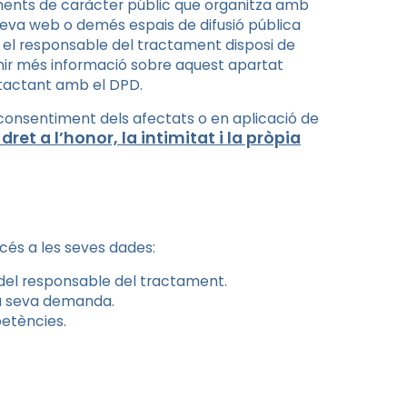
ents de caràcter públic que organitza amb
a seva web o demés espais de difusió pública
n el responsable del tractament disposi de
enir més informació sobre aquest apartat
tactant amb el DPD.
consentiment dels afectats o en aplicació de
ret a l’honor, la intimitat i la pròpia
ccés a les seves dades:
 del responsable del tractament.
la seva demanda.
petències.