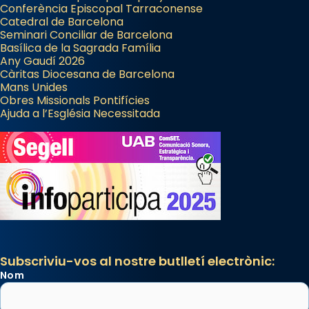
Manuel Blanch, amb aire d’òpera
Conferència Episcopal Tarraconense
italianitzant; s’interpreta per privilegi
Catedral de Barcelona
pontifici, amb orquestra i cor, i té una
Seminari Conciliar de Barcelona
Basílica de la Sagrada Família
duració aproximada de tres hores. Després,
Any Gaudí 2026
processó (recuperada el 1972) al voltant
Càritas Diocesana de Barcelona
del temple amb les relíquies de les santes.
Mans Unides
Obres Missionals Pontifícies
Des de 1985 hi participa també un grup de
Ajuda a l’Església Necessitada
diablesses amb música i ball propis. Festa
gran a Mataró.
«Si vols saber què és calor, ves per les
Santes a Mataró»🥵.
Photo
View on Facebook
·
Share
Subscriviu-vos al nostre butlletí electrònic:
Nom