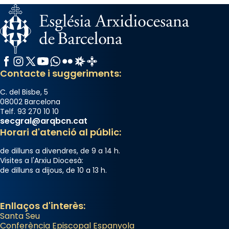
View on Facebook
·
Share
Arquebisbat de Barcelona
2 weeks ago
Memòria de les santes Juliana i
Facebook
Instagram
X / Twitter
YouTube
WhatsApp
Flickr
Radio Estel
Catalunya Cristiana
Semproniana, verges i màrtirs.
Contacte i suggeriments:
Acompanyant la història de sant Cugat, a
C. del Bisbe, 5
partir de l’Edat Mitjana sorgeix la tradició
08002 Barcelona
Telf. 93 270 10 10
que les santes Juliana (“relatiu a Júlia”) i
secgral@arqbcn.cat
Semproniana (“relatiu a Semprònia =
Horari d'atenció al públic:
eterna”) són deixebles seves. I l’any 1667, el
de dilluns a divendres, de 9 a 14 h.
frare Joan Gaspar Roig, afirma en una obra
Visites a l'Arxiu Diocesà:
que les santes són filles de l’antiga Iluro.
de dilluns a dijous, de 10 a 13 h.
Mataró en reivindicarà les relíquies fins que
les aconseguirà el 1772. L’ofici que es canta
a la “Missa de les Santes” (“Missa de
Enllaços d'interès:
Santa Seu
Glòria”) fou composta el 1848 per Mn.
Conferència Episcopal Espanyola