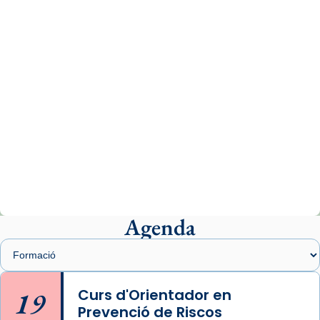
www.vaticannews.va/es/iglesia/news/2026-
07/carmina-historia-depresion-papa-viaje-
espana-testimoni...
Photo
View on Facebook
·
Share
Arquebisbat de Barcelona
2 weeks ago
«Avui les santes Juliana i Semproniana ens
ajuden a alçar la mirada»
Mons. Sergi Gordo, bisbe de Tortosa, ha
presidit aquest 27 de juliol la missa de Les
Agenda
Santes de Mataró.
🔗
tinyurl.com/cvu5jmbk
📸 J. Merino
19
Curs d'Orientador en
Prevenció de Riscos
Photo