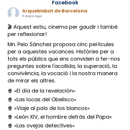
Facebook
Arquebisbat de Barcelona
3 days ago
🎬 Aquest estiu, cinema per gaudir i també
per reflexionar!
Mn. Peio Sánchez proposa cinc pel·lícules
per a aquestes vacances. Històries per a
tots els públics que ens conviden a fer-nos
preguntes sobre l'acollida, la superació, la
convivència, la vocació i la nostra manera
de mirar els altres.
🍿 «El día de la revelación»
🍿 «Las locas del Obelisco»
🍿 «Viaje al país de los blancos»
🍿 «León XIV, el hombre detrás del Papa»
🍿 «Las ovejas detectives»