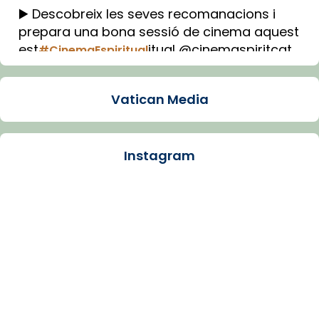
▶️ Descobreix les seves recomanacions i
prepara una bona sessió de cinema aquest
est
itual @cinemaspiritcat
#CinemaEspiritual
Imatge: Generada amb IA (OpenAI)
Video
Vatican Media
View on Facebook
·
Share
Instagram
Arquebisbat de Barcelona
1 week ago
La Carmina va patir depressió. Fa gairebé
dos mesos, a l'Estadi Lluís Companys, la
jove va fer arribar el seu testimoni al papa
Lleó XIV.
Recupera l'entrevista comp
Vatican
tican News 👇
News