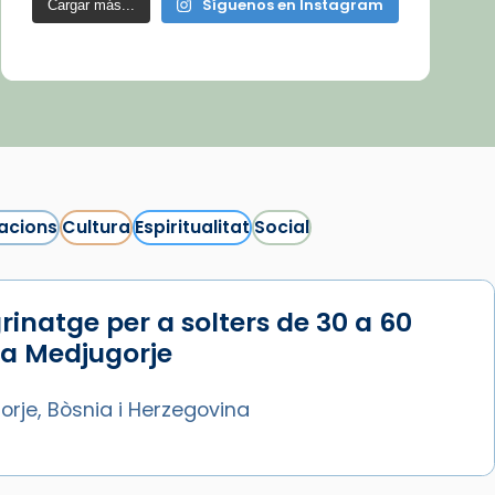
Síguenos en Instagram
Cargar más...
acions
Cultura
Espiritualitat
Social
rinatge per a solters de 30 a 60
 a Medjugorje
rje, Bòsnia i Herzegovina