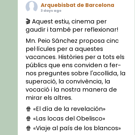
Arquebisbat de Barcelona
3 days ago
🎬 Aquest estiu, cinema per
gaudir i també per reflexionar!
Mn. Peio Sánchez proposa cinc
pel·lícules per a aquestes
vacances. Històries per a tots els
públics que ens conviden a fer-
nos preguntes sobre l'acollida, la
superació, la convivència, la
vocació i la nostra manera de
mirar els altres.
🍿 «El día de la revelación»
🍿 «Las locas del Obelisco»
🍿 «Viaje al país de los blancos»