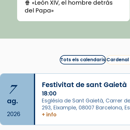
🍿 «León XIV, el hombre detrás
del Papa»
🍿 «Las ovejas detectives»
▶️ Descobreix les seves
recomanacions i prepara una
bona sessió de cinema aquest
est
itual
#CinemaEspiritual
Tots els calendaris
Cardenal
@cinemaspiritcat
Imatge: Generada amb IA
(OpenAI)
7
Festivitat de sant Gaietà
Video
18:00
ag.
Església de Sant Gaietà, Carrer de
View on Facebook
·
Share
293, Eixample, 08007 Barcelona, 
2026
+ info
Arquebisbat de Barcelona
1 week ago