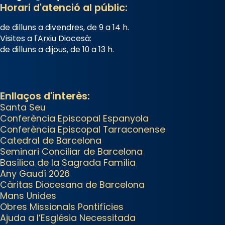
tingut lloc la missa d’acció de
Horari d'atenció al públic:
gràcies en agraïment al comitè
de dilluns a divendres, de 9 a 14 h.
organitzador de la visita
Visites a l'Arxiu Diocesà:
apostòlica del Sant Pare Lleó XIV
de dilluns a dijous, de 10 a 13 h.
a Barcelona, i als col·laboradors,
a la Catedral de Barcelona.
L’arquebisbe de Barcelona, el
Enllaços d'interès:
cardenal Joan Josep Omella, ha
Santa Seu
Conferència Episcopal Espanyola
presidit la missa i l’ha
Conferència Episcopal Tarraconense
concelebrat el bisbe auxiliar de
Catedral de Barcelona
Barcelona, Mons. David Abadías.
Seminari Conciliar de Barcelona
Basílica de la Sagrada Família
📸 Dr. G. Simón
Any Gaudí 2026
Photo
Càritas Diocesana de Barcelona
Mans Unides
View on Facebook
·
Share
Obres Missionals Pontifícies
Ajuda a l’Església Necessitada