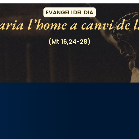
EVANGELI DEL DIA
ria l’home a canvi de l
(Mt 16,24-28)