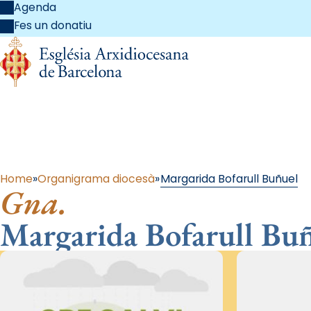
Agenda
Fes un donatiu
Al
Home
Organigrama diocesà
Margarida Bofarull Buñuel
Gna.
Margarida Bofarull Bu