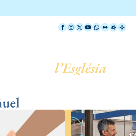
Facebook
Instagram
X / Twitter
YouTube
WhatsApp
Flickr
Radio Est
Catal
 servei de
l’Església
ñuel