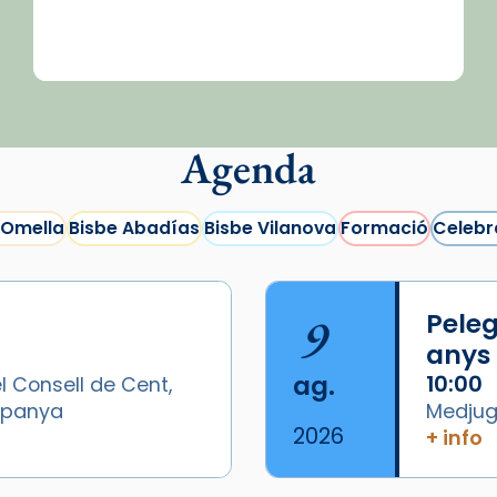
Agenda
 Omella
Bisbe Abadías
Bisbe Vilanova
Formació
Celebr
9
Peleg
anys
ag.
10:00
l Consell de Cent,
Espanya
Medjugo
2026
+ info