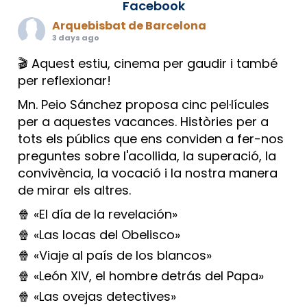
Facebook
Arquebisbat de Barcelona
3 days ago
🎬 Aquest estiu, cinema per gaudir i també
per reflexionar!
Mn. Peio Sánchez proposa cinc pel·lícules
per a aquestes vacances. Històries per a
tots els públics que ens conviden a fer-nos
preguntes sobre l'acollida, la superació, la
convivència, la vocació i la nostra manera
de mirar els altres.
🍿 «El día de la revelación»
🍿 «Las locas del Obelisco»
🍿 «Viaje al país de los blancos»
🍿 «León XIV, el hombre detrás del Papa»
🍿 «Las ovejas detectives»