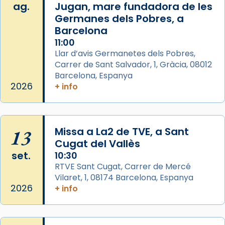
ag.
Jugan, mare fundadora de les
View on Facebook
·
Share
Germanes dels Pobres, a
Barcelona
Arquebisbat de Barcelona
is at Catedral
11:00
de Barcelona.
Llar d’avis Germanetes dels Pobres,
2 weeks ago
Carrer de Sant Salvador, 1, Gràcia, 08012
Aquest dilluns, 27 de juliol, ha tingut lloc la
Barcelona, Espanya
missa d’acció de gràcies en agraïment al
2026
+ info
comitè organitzador de la visita apostòlica
del Sant Pare Lleó XIV a Barcelona, i als
col·laboradors, a la Catedral de Barcelona.
13
Missa a La2 de TVE, a Sant
L’arquebisbe de Barcelona, el cardenal Joan
Cugat del Vallès
Josep Omella, ha presidit la missa i l’ha
set.
10:30
concelebrat el bisbe auxiliar de Barcelona,
RTVE Sant Cugat, Carrer de Mercé
Mons. David Abadías.
Vilaret, 1, 08174 Barcelona, Espanya
2026
+ info
📸 Dr. G. Simón
Photo