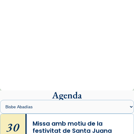
www.vaticannews.va/es/iglesia/news/2026-
07/carmina-historia-depresion-papa-viaje-
espana-testimoni...
Photo
View on Facebook
·
Share
Arquebisbat de Barcelona
2 weeks ago
«Avui les santes Juliana i Semproniana ens
ajuden a alçar la mirada»
Mons. Sergi Gordo, bisbe de Tortosa, ha
presidit aquest 27 de juliol la missa de Les
Agenda
Santes de Mataró.
🔗
tinyurl.com/cvu5jmbk
📸 J. Merino
30
Missa amb motiu de la
festivitat de Santa Juana
Photo