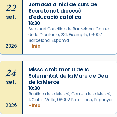
View on Facebook
·
Share
22
Jornada d'inici de curs del
Secretariat diocesà
Arquebisbat de Barcelona
set.
d'educació catòlica
2 weeks ago
18:30
Seminari Conciliar de Barcelona, Carrer
Memòria de les santes Juliana i
de la Diputació, 231, Eixample, 08007
Semproniana, verges i màrtirs.
Barcelona, Espanya
Acompanyant la història de sant Cugat, a
2026
+ info
partir de l’Edat Mitjana sorgeix la tradició
que les santes Juliana (“relatiu a Júlia”) i
Semproniana (“relatiu a Semprònia =
24
Missa amb motiu de la
eterna”) són deixebles seves. I l’any 1667, el
Solemnitat de la Mare de Déu
frare Joan Gaspar Roig, afirma en una obra
set.
de la Mercè
que les santes són filles de l’antiga Iluro.
10:30
Mataró en reivindicarà les relíquies fins que
Basílica de la Mercè, Carrer de la Mercè,
les aconseguirà el 1772. L’ofici que es canta
1, Ciutat Vella, 08002 Barcelona, Espanya
a la “Missa de les Santes” (“Missa de
2026
+ info
Glòria”) fou composta el 1848 per Mn.