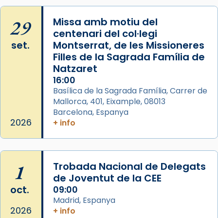
Manuel Blanch, amb aire d’òpera
italianitzant; s’interpreta per privilegi
29
Missa amb motiu del
pontifici, amb orquestra i cor, i té una
centenari del col·legi
duració aproximada de tres hores. Després,
set.
Montserrat, de les Missioneres
processó (recuperada el 1972) al voltant
Filles de la Sagrada Família de
del temple amb les relíquies de les santes.
Natzaret
Des de 1985 hi participa també un grup de
16:00
diablesses amb música i ball propis. Festa
Basílica de la Sagrada Família, Carrer de
gran a Mataró.
Mallorca, 401, Eixample, 08013
Barcelona, Espanya
«Si vols saber què és calor, ves per les
2026
+ info
Santes a Mataró»🥵.
Photo
View on Facebook
·
Share
1
Trobada Nacional de Delegats
de Joventut de la CEE
oct.
09:00
Madrid, Espanya
2026
+ info