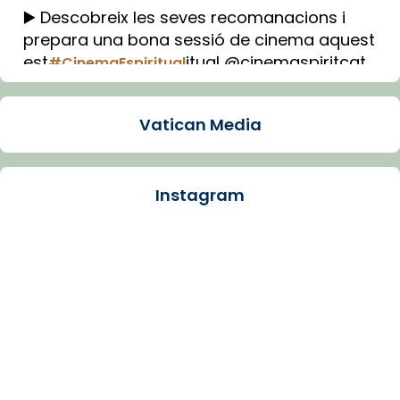
▶️ Descobreix les seves recomanacions i
prepara una bona sessió de cinema aquest
est
itual @cinemaspiritcat
#CinemaEspiritual
Imatge: Generada amb IA (OpenAI)
Video
Vatican Media
View on Facebook
·
Share
Instagram
Arquebisbat de Barcelona
1 week ago
La Carmina va patir depressió. Fa gairebé
dos mesos, a l'Estadi Lluís Companys, la
jove va fer arribar el seu testimoni al papa
Lleó XIV.
Recupera l'entrevista comp
Vatican
tican News 👇
News