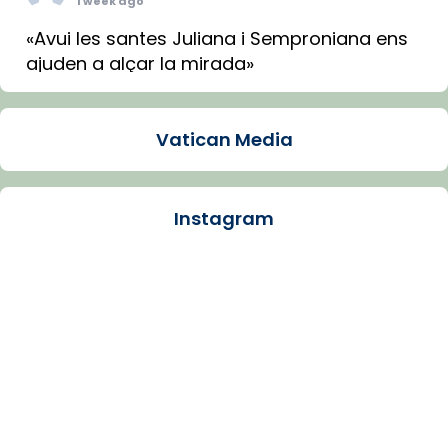
1 week ago
«Avui les santes Juliana i Semproniana ens
ajuden a alçar la mirada»
Mons. Sergi Gordo, bisbe de Tortosa, ha
presidit aquest 27 de juliol la missa de Les
Vatican Media
Santes de Mataró.
🔗
tinyurl.com/cvu5jmbk
📸 J. Merino
Instagram
Photo
View on Facebook
·
Share
Arquebisbat de Barcelona
is at Catedral
de Barcelona.
1 week ago
Aquest dilluns, 27 de juliol, ha tingut lloc la
missa d’acció de gràcies en agraïment al