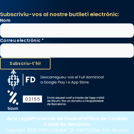
Subscriviu-vos al nostre butlletí electrònic:
Nom
Correu electrònic
*
Avís Legal
Protecció de Dades
Política de Cookies
Canal de denúncia
Copyright 2026 ©ARQUEBISBAT DE BARCELONA, tots els drets