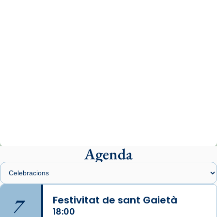
comitè organitzador de la visita apostòlica
del Sant Pare Lleó XIV a Barcelona, i als
col·laboradors, a la Catedral de Barcelona.
L’arquebisbe de Barcelona, el cardenal Joan
Josep Omella, ha presidit la missa i l’ha
concelebrat el bisbe auxiliar de Barcelona,
Mons. David Abadías.
📸 Dr. G. Simón
Photo
View on Facebook
·
Share
Agenda
Arquebisbat de Barcelona
2 weeks ago
Memòria de les santes Juliana i
Semproniana, verges i màrtirs.
7
Festivitat de sant Gaietà
Acompanyant la història de sant Cugat, a
18:00