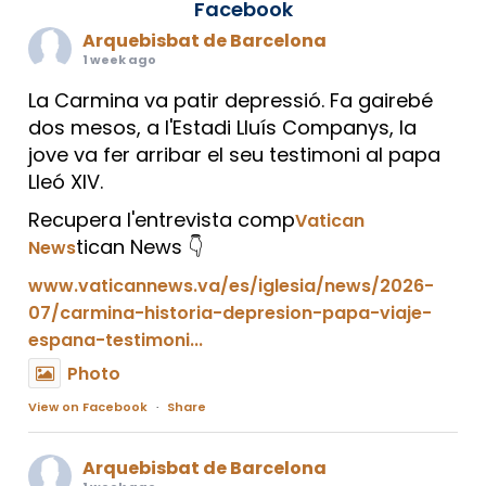
Facebook
Arquebisbat de Barcelona
1 week ago
La Carmina va patir depressió. Fa gairebé
dos mesos, a l'Estadi Lluís Companys, la
jove va fer arribar el seu testimoni al papa
Lleó XIV.
Recupera l'entrevista comp
Vatican
tican News 👇
News
www.vaticannews.va/es/iglesia/news/2026-
07/carmina-historia-depresion-papa-viaje-
espana-testimoni...
Photo
View on Facebook
·
Share
Arquebisbat de Barcelona