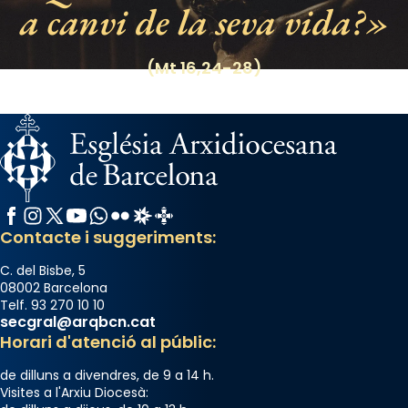
a canvi de la seva vida?
Regnes castellans i més tard de tota
Espanya.
(Mt 16,24-28)
El seu sepulcre a Compostela fou un gran
centre de peregrinacions medievals de tot
el món cristià, després de Roma i terra
Santa.
«A Raïms de Sant Jaume, raïms aigualits;
raïms de setembre te'n llepes els dits»,
Facebook
Instagram
X / Twitter
YouTube
WhatsApp
Flickr
Radio Estel
Catalunya Cristiana
segons una dita popular.
Contacte i suggeriments:
Photo
C. del Bisbe, 5
View on Facebook
·
Share
08002 Barcelona
Telf. 93 270 10 10
secgral@arqbcn.cat
Horari d'atenció al públic:
de dilluns a divendres, de 9 a 14 h.
Visites a l'Arxiu Diocesà: