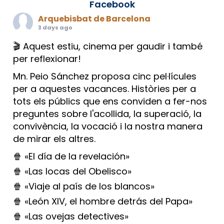
Facebook
Arquebisbat de Barcelona
3 days ago
🎬 Aquest estiu, cinema per gaudir i també
per reflexionar!
Mn. Peio Sánchez proposa cinc pel·lícules
per a aquestes vacances. Històries per a
tots els públics que ens conviden a fer-nos
preguntes sobre l'acollida, la superació, la
convivència, la vocació i la nostra manera
de mirar els altres.
🍿 «El día de la revelación»
🍿 «Las locas del Obelisco»
🍿 «Viaje al país de los blancos»
🍿 «León XIV, el hombre detrás del Papa»
🍿 «Las ovejas detectives»