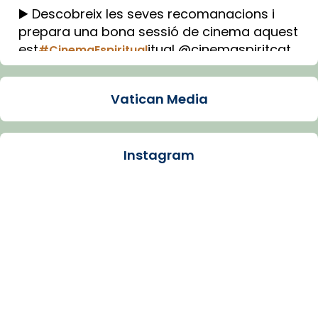
▶️ Descobreix les seves recomanacions i
prepara una bona sessió de cinema aquest
est
itual @cinemaspiritcat
#CinemaEspiritual
Imatge: Generada amb IA (OpenAI)
Video
Vatican Media
View on Facebook
·
Share
Instagram
Arquebisbat de Barcelona
1 week ago
La Carmina va patir depressió. Fa gairebé
dos mesos, a l'Estadi Lluís Companys, la
jove va fer arribar el seu testimoni al papa
Lleó XIV.
Recupera l'entrevista comp
Vatican
tican News 👇
News