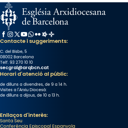
View on Facebook
·
Share
Arquebisbat de Barcelona
2 weeks ago
Memòria de les santes Juliana i
Facebook
Instagram
X / Twitter
YouTube
WhatsApp
Flickr
Radio Estel
Catalunya Cristiana
Semproniana, verges i màrtirs.
Contacte i suggeriments:
Acompanyant la història de sant Cugat, a
C. del Bisbe, 5
partir de l’Edat Mitjana sorgeix la tradició
08002 Barcelona
Telf. 93 270 10 10
que les santes Juliana (“relatiu a Júlia”) i
secgral@arqbcn.cat
Semproniana (“relatiu a Semprònia =
Horari d'atenció al públic:
eterna”) són deixebles seves. I l’any 1667, el
de dilluns a divendres, de 9 a 14 h.
frare Joan Gaspar Roig, afirma en una obra
Visites a l'Arxiu Diocesà:
que les santes són filles de l’antiga Iluro.
de dilluns a dijous, de 10 a 13 h.
Mataró en reivindicarà les relíquies fins que
les aconseguirà el 1772. L’ofici que es canta
a la “Missa de les Santes” (“Missa de
Enllaços d'interès:
Santa Seu
Glòria”) fou composta el 1848 per Mn.
Conferència Episcopal Espanyola