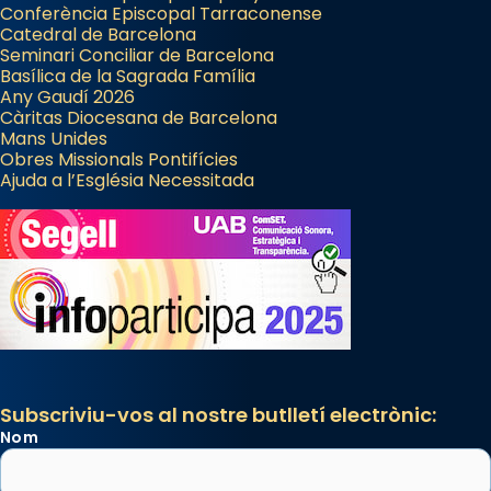
Manuel Blanch, amb aire d’òpera
Conferència Episcopal Tarraconense
italianitzant; s’interpreta per privilegi
Catedral de Barcelona
pontifici, amb orquestra i cor, i té una
Seminari Conciliar de Barcelona
Basílica de la Sagrada Família
duració aproximada de tres hores. Després,
Any Gaudí 2026
processó (recuperada el 1972) al voltant
Càritas Diocesana de Barcelona
del temple amb les relíquies de les santes.
Mans Unides
Obres Missionals Pontifícies
Des de 1985 hi participa també un grup de
Ajuda a l’Església Necessitada
diablesses amb música i ball propis. Festa
gran a Mataró.
«Si vols saber què és calor, ves per les
Santes a Mataró»🥵.
Photo
View on Facebook
·
Share
Subscriviu-vos al nostre butlletí electrònic:
Nom