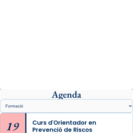
www.vaticannews.va/es/iglesia/news/2026-
07/carmina-historia-depresion-papa-viaje-
espana-testimoni...
Photo
View on Facebook
·
Share
Arquebisbat de Barcelona
2 weeks ago
«Avui les santes Juliana i Semproniana ens
ajuden a alçar la mirada»
Mons. Sergi Gordo, bisbe de Tortosa, ha
presidit aquest 27 de juliol la missa de Les
Agenda
Santes de Mataró.
🔗
tinyurl.com/cvu5jmbk
📸 J. Merino
19
Curs d'Orientador en
Prevenció de Riscos
Photo