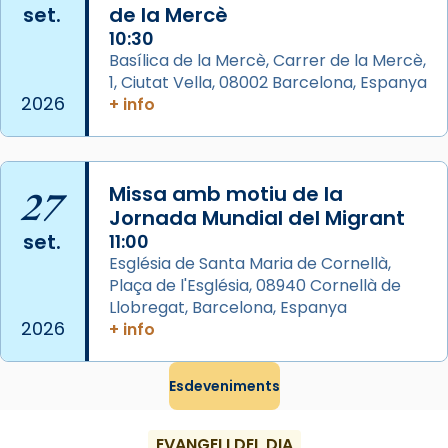
View on Facebook
·
Share
set.
de la Mercè
10:30
Arquebisbat de Barcelona
Basílica de la Mercè, Carrer de la Mercè,
2 weeks ago
1, Ciutat Vella, 08002 Barcelona, Espanya
2026
+ info
Memòria de les santes Juliana i
Semproniana, verges i màrtirs.
Acompanyant la història de sant Cugat, a
27
Missa amb motiu de la
partir de l’Edat Mitjana sorgeix la tradició
Jornada Mundial del Migrant
que les santes Juliana (“relatiu a Júlia”) i
set.
11:00
Semproniana (“relatiu a Semprònia =
Església de Santa Maria de Cornellà,
eterna”) són deixebles seves. I l’any 1667, el
Plaça de l'Església, 08940 Cornellà de
frare Joan Gaspar Roig, afirma en una obra
Llobregat, Barcelona, Espanya
que les santes són filles de l’antiga Iluro.
2026
+ info
Mataró en reivindicarà les relíquies fins que
les aconseguirà el 1772. L’ofici que es canta
Esdeveniments
a la “Missa de les Santes” (“Missa de
Glòria”) fou composta el 1848 per Mn.
EVANGELI DEL DIA