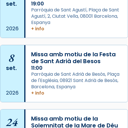
set.
19:00
View on Facebook
·
Share
Parròquia de Sant Agustí, Plaça de Sant
Agustí, 2, Ciutat Vella, 08001 Barcelona,
Arquebisbat de Barcelona
is at Catedral
Espanya
de Barcelona.
2026
+ info
2 weeks ago
Aquest dilluns, 27 de juliol, ha tingut lloc la
missa d’acció de gràcies en agraïment al
8
Missa amb motiu de la Festa
comitè organitzador de la visita apostòlica
de Sant Adrià del Besos
del Sant Pare Lleó XIV a Barcelona, i als
set.
11:00
col·laboradors, a la Catedral de Barcelona.
Parròquia de Sant Adrià de Besòs, Plaça
L’arquebisbe de Barcelona, el cardenal Joan
de l'Església, 08921 Sant Adrià de Besòs,
Josep Omella, ha presidit la missa i l’ha
Barcelona, Espanya
2026
+ info
concelebrat el bisbe auxiliar de Barcelona,
Mons. David Abadías.
📸 Dr. G. Simón
24
Missa amb motiu de la
Photo
Solemnitat de la Mare de Déu