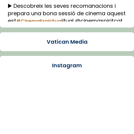
▶️ Descobreix les seves recomanacions i
prepara una bona sessió de cinema aquest
est
itual @cinemaspiritcat
#CinemaEspiritual
Imatge: Generada amb IA (OpenAI)
Video
Vatican Media
View on Facebook
·
Share
Instagram
Arquebisbat de Barcelona
1 week ago
La Carmina va patir depressió. Fa gairebé
dos mesos, a l'Estadi Lluís Companys, la
jove va fer arribar el seu testimoni al papa
Lleó XIV.
Recupera l'entrevista comp
Vatican
tican News 👇
News