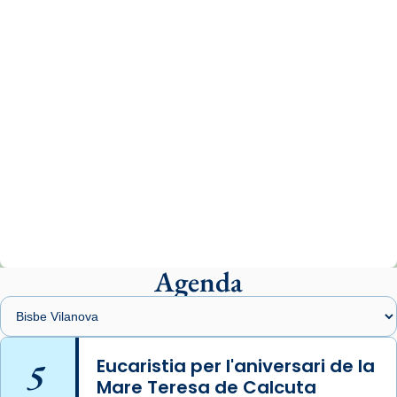
www.vaticannews.va/es/iglesia/news/2026-
07/carmina-historia-depresion-papa-viaje-
espana-testimoni...
Photo
View on Facebook
·
Share
Arquebisbat de Barcelona
1 week ago
«Avui les santes Juliana i Semproniana ens
ajuden a alçar la mirada»
Mons. Sergi Gordo, bisbe de Tortosa, ha
presidit aquest 27 de juliol la missa de Les
Agenda
Santes de Mataró.
🔗
tinyurl.com/cvu5jmbk
📸 J. Merino
5
Eucaristia per l'aniversari de la
Mare Teresa de Calcuta
Photo