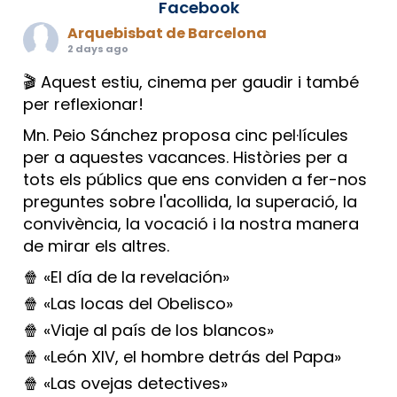
Facebook
Arquebisbat de Barcelona
2 days ago
🎬 Aquest estiu, cinema per gaudir i també
per reflexionar!
Mn. Peio Sánchez proposa cinc pel·lícules
per a aquestes vacances. Històries per a
tots els públics que ens conviden a fer-nos
preguntes sobre l'acollida, la superació, la
convivència, la vocació i la nostra manera
de mirar els altres.
🍿 «El día de la revelación»
🍿 «Las locas del Obelisco»
🍿 «Viaje al país de los blancos»
🍿 «León XIV, el hombre detrás del Papa»
🍿 «Las ovejas detectives»