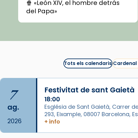
🍿 «León XIV, el hombre detrás
del Papa»
🍿 «Las ovejas detectives»
▶️ Descobreix les seves
recomanacions i prepara una
bona sessió de cinema aquest
est
itual
#CinemaEspiritual
Tots els calendaris
Cardenal
@cinemaspiritcat
Imatge: Generada amb IA
(OpenAI)
7
Festivitat de sant Gaietà
Video
18:00
ag.
Església de Sant Gaietà, Carrer de
View on Facebook
·
Share
293, Eixample, 08007 Barcelona, 
2026
+ info
Arquebisbat de Barcelona
1 week ago