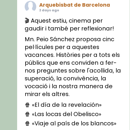
Arquebisbat de Barcelona
2 days ago
🎬 Aquest estiu, cinema per
gaudir i també per reflexionar!
Mn. Peio Sánchez proposa cinc
pel·lícules per a aquestes
vacances. Històries per a tots els
públics que ens conviden a fer-
nos preguntes sobre l'acollida, la
superació, la convivència, la
vocació i la nostra manera de
mirar els altres.
🍿 «El día de la revelación»
🍿 «Las locas del Obelisco»
🍿 «Viaje al país de los blancos»