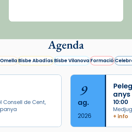
Agenda
 Omella
Bisbe Abadías
Bisbe Vilanova
Formació
Celebr
9
Peleg
anys
ag.
10:00
l Consell de Cent,
Espanya
Medjugo
2026
+ info