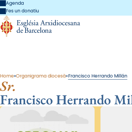
Agenda
Fes un donatiu
Al
Home
Organigrama diocesà
Francisco Herrando Millán
Sr.
Francisco Herrando Mi