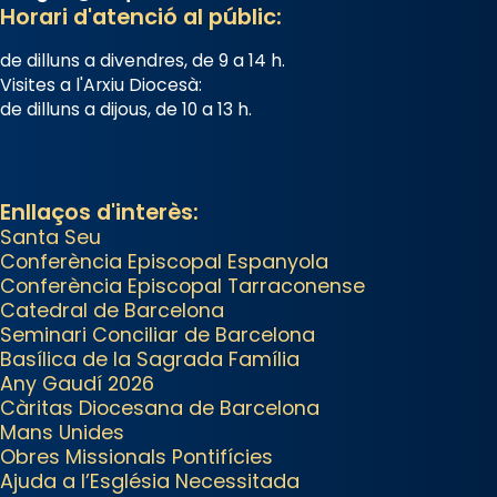
tingut lloc la missa d’acció de
Horari d'atenció al públic:
gràcies en agraïment al comitè
de dilluns a divendres, de 9 a 14 h.
organitzador de la visita
Visites a l'Arxiu Diocesà:
apostòlica del Sant Pare Lleó XIV
de dilluns a dijous, de 10 a 13 h.
a Barcelona, i als col·laboradors,
a la Catedral de Barcelona.
L’arquebisbe de Barcelona, el
Enllaços d'interès:
cardenal Joan Josep Omella, ha
Santa Seu
Conferència Episcopal Espanyola
presidit la missa i l’ha
Conferència Episcopal Tarraconense
concelebrat el bisbe auxiliar de
Catedral de Barcelona
Barcelona, Mons. David Abadías.
Seminari Conciliar de Barcelona
Basílica de la Sagrada Família
📸 Dr. G. Simón
Any Gaudí 2026
Photo
Càritas Diocesana de Barcelona
Mans Unides
View on Facebook
·
Share
Obres Missionals Pontifícies
Ajuda a l’Església Necessitada