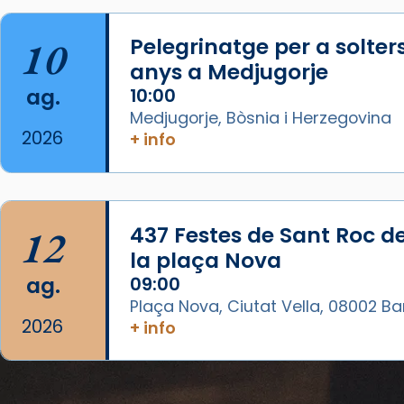
La Carmina va patir depressió.
Fa gairebé dos mesos, a l'Estadi
10
Pelegrinatge per a solter
Lluís Companys, la jove va fer
anys a Medjugorje
arribar el seu testimoni al papa
ag.
10:00
Lleó XIV.
Medjugorje, Bòsnia i Herzegovina
Recupera l'entrevista
2026
+ info
comp
tican News 👇
Vatican News
www.vaticannews.va/es/iglesia/news
07/carmina-historia-depresion-
12
437 Festes de Sant Roc d
papa-viaje-espana-testimoni...
la plaça Nova
Photo
ag.
09:00
View on Facebook
·
Share
Plaça Nova, Ciutat Vella, 08002 B
2026
+ info
Arquebisbat de Barcelona
1 week ago
«Avui les santes Juliana i