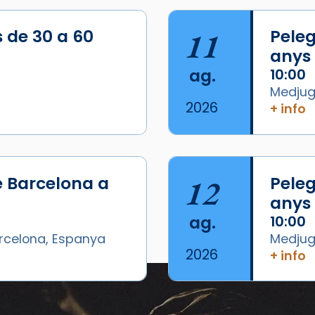
s de 30 a 60
11
Peleg
anys
ag.
10:00
Medjugo
2026
+ info
/2026-
e Barcelona a
12
Peleg
anys
ag.
10:00
arcelona, Espanya
Medjugo
2026
+ info
Esdeveniments