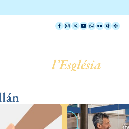
Facebook
Instagram
X / Twitter
YouTube
WhatsApp
Flickr
Radio Est
Catal
 servei de
l’Església
llán