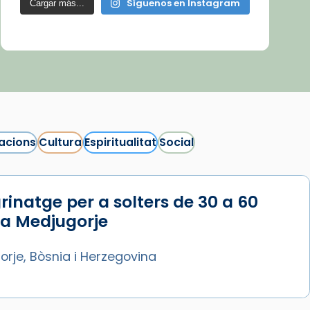
Síguenos en Instagram
Cargar más...
acions
Cultura
Espiritualitat
Social
rinatge per a solters de 30 a 60
 a Medjugorje
rje, Bòsnia i Herzegovina