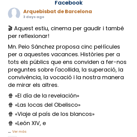
Facebook
Arquebisbat de Barcelona
3 days ago
🎬 Aquest estiu, cinema per gaudir i també
per reflexionar!
Mn. Peio Sánchez proposa cinc pel·lícules
per a aquestes vacances. Històries per a
tots els públics que ens conviden a fer-nos
preguntes sobre l'acollida, la superació, la
convivència, la vocació i la nostra manera
de mirar els altres.
🍿 «El día de la revelación»
🍿 «Las locas del Obelisco»
🍿 «Viaje al país de los blancos»
🍿 «León XIV, e
...
Ver más