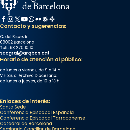
Facebook
Instagram
X / Twitter
YouTube
WhatsApp
Flickr
Radio Estel
Catalunya Cristiana
Contacto y sugerencias:
C. del Bisbe, 5
08002 Barcelona
Telf. 93 270 10 10
secgral@arqbcn.cat
Horario de atención al público:
de lunes a viernes, de 9 a 14 h.
Visitas al Archivo Diocesano:
de lunes a jueves, de 10 a 13 h.
Enlaces de interés:
Santa Sede
Conferencia Episcopal Española
Conferencia Episcopal Tarraconense
Catedral de Barcelona
Seminario Conciliar de Barcelona