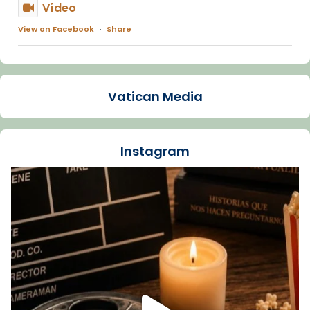
Vídeo
View on Facebook
·
Share
Arquebisbat de Barcelona
1 week ago
Vatican Media
La Carmina va patir depressió. Fa gairebé
dos mesos, a l'Estadi Lluís Companys, la
jove va fer arribar el seu testimoni al papa
Instagram
Lleó XIV.
Recupera l'entrevista comp
Vatican
tican News 👇
News
www.vaticannews.va/es/iglesia/news/2026-
07/carmina-historia-depresion-papa-viaje-
espana-testimoni...
Foto
View on Facebook
·
Share