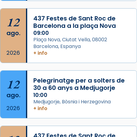
Semproniana, verges i màrtirs.
Acompanyant la història de sant Cugat, a
12
437 Festes de Sant Roc de
partir de l’Edat Mitjana sorgeix la tradició
Barcelona a la plaça Nova
que les santes Juliana (“relatiu a Júlia”) i
ago.
09:00
Semproniana (“relatiu a Semprònia =
Plaça Nova, Ciutat Vella, 08002
eterna”) són deixebles seves. I l’any 1667, el
Barcelona, Espanya
2026
frare Joan Gaspar Roig, afirma en una obra
+ info
que les santes són filles de l’antiga Iluro.
Mataró en reivindicarà les relíq
...
Ver más
12
Pelegrinatge per a solters de
Foto
30 a 60 anys a Medjugorje
ago.
10:00
View on Facebook
·
Share
Medjugorje, Bòsnia i Herzegovina
2026
+ info
437 Festes de Sant Roc de