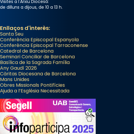
seu germà Joan i Pere un dels que
Visites a l'Arxiu Diocesà:
de dilluns a dijous, de 10 a 13 h.
acompanyava més de prop Jesús.
Segons el llibre dels Fets (12,2) fou el primer
apòstol màrtir, decapitat a Jerusalem per
Enllaços d'interès:
Santa Seu
Herodes Agripa (vers l'any 44).
Conferència Episcopal Espanyola
Patró de Galícia, després de les invasions
Conferència Episcopal Tarraconense
Catedral de Barcelona
musulmanes fou venerat com a patró dels
Seminari Conciliar de Barcelona
Regnes castellans i més tard de tota
Basílica de la Sagrada Família
Espanya.
Any Gaudí 2026
Càritas Diocesana de Barcelona
El seu sepulcre a Compostela fou un gran
Mans Unides
centre de peregrinacions medievals de tot
Obres Missionals Pontifícies
Ajuda a l’Església Necessitada
el món cristià, després de Roma i terra
Santa.
«A Raïms de Sant Jaume, raïms aigualits;
raïms de setembre te'n llepes els dits»,
segons una dita popular.