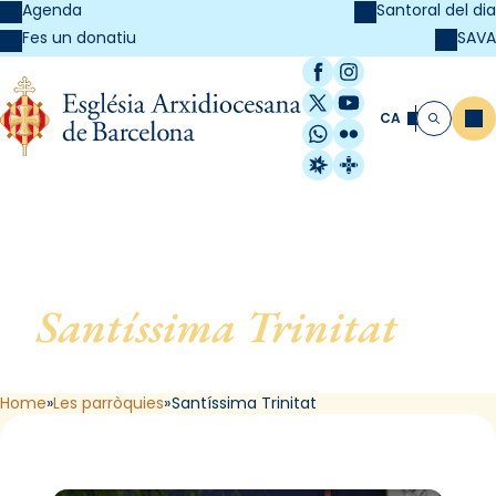
Agenda
Santoral del dia
SAVA
Fes un donatiu
Facebook
Instagram
X / Twitter
YouTube
CA
Me
Cerca
WhatsApp
Flickr
Radio Estel
Catalunya Cristi
Santíssima Trinitat
, de
Barcelona
Home
Les parròquies
Santíssima Trinitat