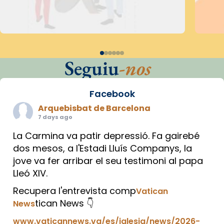
Seguiu
-nos
Facebook
Arquebisbat de Barcelona
7 days ago
La Carmina va patir depressió. Fa gairebé
dos mesos, a l'Estadi Lluís Companys, la
jove va fer arribar el seu testimoni al papa
Lleó XIV.
Recupera l'entrevista comp
Vatican
tican News 👇
News
www.vaticannews.va/es/iglesia/news/2026-