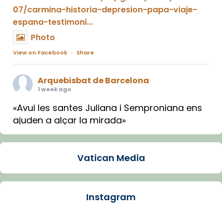
07/carmina-historia-depresion-papa-viaje-
espana-testimoni...
Photo
View on Facebook
·
Share
Arquebisbat de Barcelona
1 week ago
«Avui les santes Juliana i Semproniana ens
ajuden a alçar la mirada»
Mons. Sergi Gordo, bisbe de Tortosa, ha
presidit aquest 27 de juliol la missa de Les
Vatican Media
Santes de Mataró.
🔗
tinyurl.com/cvu5jmbk
📸 J. Merino
Instagram
Photo