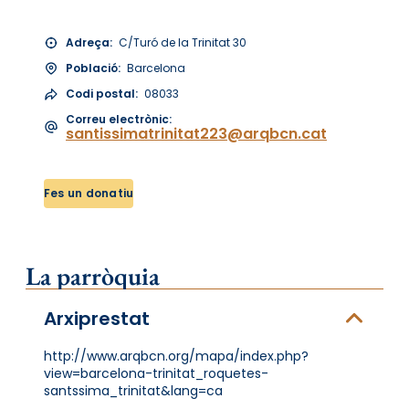
Adreça:
C/Turó de la Trinitat 30
Població:
Barcelona
Codi postal:
08033
Correu electrònic:
santissimatrinitat223@arqbcn.cat
Fes un donatiu
La parròquia
Arxiprestat
http://www.arqbcn.org/mapa/index.php?
view=barcelona-trinitat_roquetes-
santssima_trinitat&lang=ca