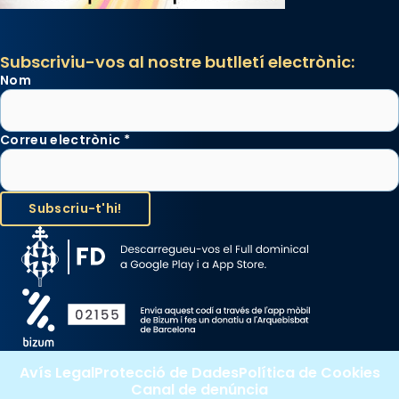
Photo
View on Facebook
·
Share
Subscriviu-vos al nostre butlletí electrònic:
Nom
Correu electrònic
*
Avís Legal
Protecció de Dades
Política de Cookies
Canal de denúncia