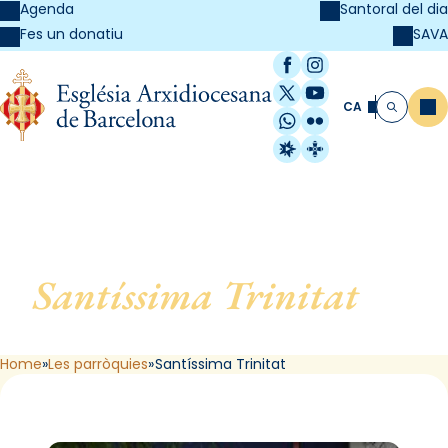
Agenda
Santoral del dia
SAVA
Fes un donatiu
Facebook
Instagram
X / Twitter
YouTube
CA
Me
Cerca
WhatsApp
Flickr
Radio Estel
Catalunya Cristi
Santíssima Trinitat
, de
Barcelona
Home
Les parròquies
Santíssima Trinitat