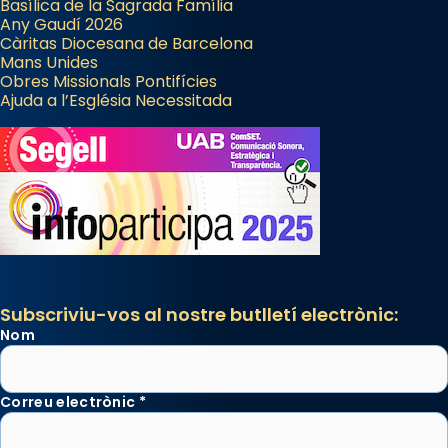
Basílica de la Sagrada Família
Any Gaudí 2026
Càritas Diocesana de Barcelona
Mans Unides
Obres Missionals Pontifícies
Ajuda a l’Església Necessitada
Subscriviu-vos al nostre butlletí electrònic:
Nom
Correu electrònic
*