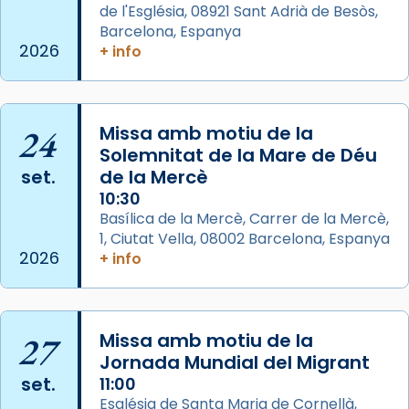
L’arquebisbe de Barcelona, el cardenal Joan
de l'Església, 08921 Sant Adrià de Besòs,
Josep Omella, ha presidit la missa i l’ha
Barcelona, Espanya
2026
+ info
concelebrat el bisbe auxiliar de Barcelona,
Mons. David Abadías.
📸 Dr. G. Simón
24
Missa amb motiu de la
Photo
Solemnitat de la Mare de Déu
View on Facebook
·
Share
set.
de la Mercè
10:30
Arquebisbat de Barcelona
Basílica de la Mercè, Carrer de la Mercè,
2 weeks ago
1, Ciutat Vella, 08002 Barcelona, Espanya
2026
+ info
Memòria de les santes Juliana i
Semproniana, verges i màrtirs.
Acompanyant la història de sant Cugat, a
27
Missa amb motiu de la
partir de l’Edat Mitjana sorgeix la tradició
Jornada Mundial del Migrant
que les santes Juliana (“relatiu a Júlia”) i
set.
11:00
Semproniana (“relatiu a Semprònia =
Església de Santa Maria de Cornellà,