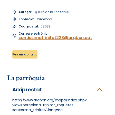
Adreça:
C/Turó de la Trinitat 30
Població:
Barcelona
Codi postal:
08033
Correu electrònic:
santissimatrinitat223@arqbcn.cat
Fes un donatiu
La parròquia
Arxiprestat
http://www.arqbcn.org/mapa/index.php?
view=barcelona-trinitat_roquetes-
santssima_trinitat&lang=ca