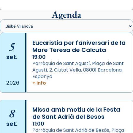
Mons. Sergi Gordo, bisbe de Tortosa, ha
presidit aquest 27 de juliol la missa de Les
Agenda
Santes de Mataró.
🔗
tinyurl.com/cvu5jmbk
📸 J. Merino
5
Eucaristia per l'aniversari de la
Mare Teresa de Calcuta
Photo
set.
19:00
View on Facebook
·
Share
Parròquia de Sant Agustí, Plaça de Sant
Agustí, 2, Ciutat Vella, 08001 Barcelona,
Arquebisbat de Barcelona
is at Catedral
Espanya
de Barcelona.
2026
+ info
2 weeks ago
Aquest dilluns, 27 de juliol, ha tingut lloc la
missa d’acció de gràcies en agraïment al
8
Missa amb motiu de la Festa
comitè organitzador de la visita apostòlica
de Sant Adrià del Besos
del Sant Pare Lleó XIV a Barcelona, i als
set.
11:00
col·laboradors, a la Catedral de Barcelona.
Parròquia de Sant Adrià de Besòs, Plaça