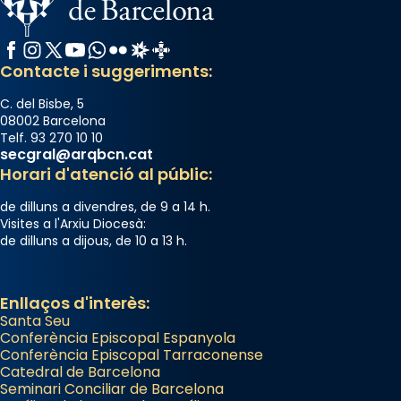
Photo
Facebook
Instagram
X / Twitter
YouTube
WhatsApp
Flickr
Radio Estel
Catalunya Cristiana
View on Facebook
·
Share
Contacte i suggeriments:
C. del Bisbe, 5
08002 Barcelona
Telf. 93 270 10 10
secgral@arqbcn.cat
Horari d'atenció al públic:
de dilluns a divendres, de 9 a 14 h.
Visites a l'Arxiu Diocesà:
de dilluns a dijous, de 10 a 13 h.
Enllaços d'interès:
Santa Seu
Conferència Episcopal Espanyola
Conferència Episcopal Tarraconense
Catedral de Barcelona
Seminari Conciliar de Barcelona