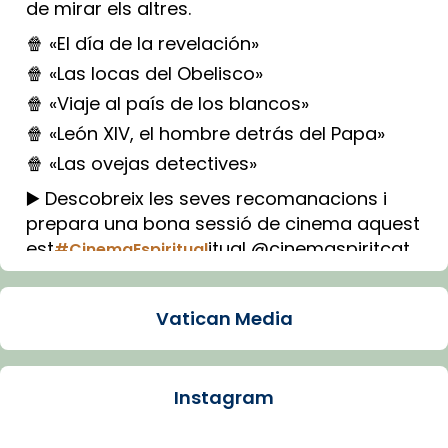
de mirar els altres.
🍿 «El día de la revelación»
🍿 «Las locas del Obelisco»
🍿 «Viaje al país de los blancos»
🍿 «León XIV, el hombre detrás del Papa»
🍿 «Las ovejas detectives»
▶️ Descobreix les seves recomanacions i
prepara una bona sessió de cinema aquest
est
itual @cinemaspiritcat
#CinemaEspiritual
Imatge: Generada amb IA (OpenAI)
Video
Vatican Media
View on Facebook
·
Share
Instagram
Arquebisbat de Barcelona
1 week ago