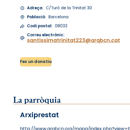
Adreça:
C/Turó de la Trinitat 30
Població:
Barcelona
Codi postal:
08033
Correu electrònic:
santissimatrinitat223@arqbcn.cat
Fes un donatiu
La parròquia
Arxiprestat
http://www.arqbcn.org/mapa/index.php?view=ba