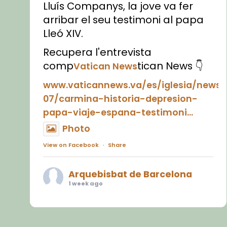
Lluís Companys, la jove va fer
arribar el seu testimoni al papa
Lleó XIV.
Recupera l'entrevista
comp
tican News 👇
Vatican News
www.vaticannews.va/es/iglesia/news
07/carmina-historia-depresion-
papa-viaje-espana-testimoni...
Photo
View on Facebook
·
Share
Arquebisbat de Barcelona
1 week ago
«Avui les santes Juliana i
Semproniana ens ajuden a alçar