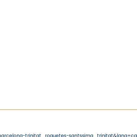
rcelona-trinitat_roquetes-santssima_trinitat&lang=ca