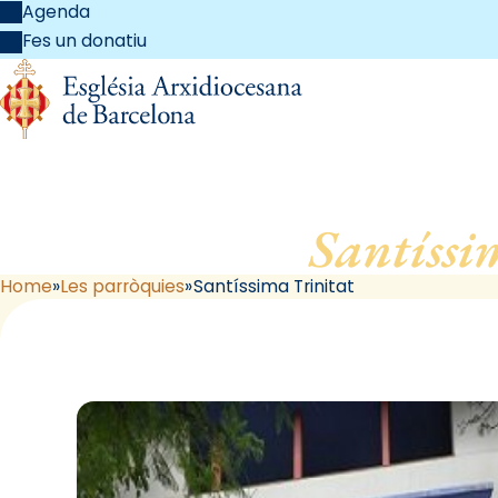
Agenda
Fes un donatiu
Santíssi
Home
Les parròquies
Santíssima Trinitat