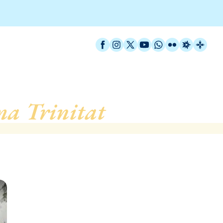
Facebook
Instagram
X / Twitter
YouTube
WhatsApp
Flickr
Radio Est
Catal
ma Trinitat
, de Barcelo