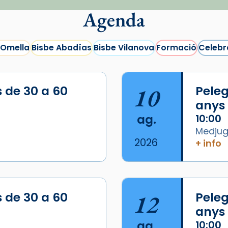
Agenda
 Omella
Bisbe Abadías
Bisbe Vilanova
Formació
Celebr
s de 30 a 60
10
Peleg
anys
ag.
10:00
Medjugo
2026
+ info
s de 30 a 60
12
Peleg
anys
ag.
10:00