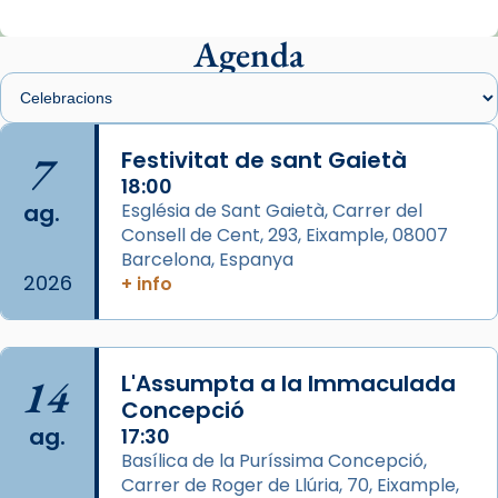
Mons. Sergi Gordo, bisbe de Tortosa, ha
presidit aquest 27 de juliol la missa de Les
Agenda
Santes de Mataró.
🔗
tinyurl.com/cvu5jmbk
📸 J. Merino
7
Festivitat de sant Gaietà
18:00
Photo
ag.
Església de Sant Gaietà, Carrer del
View on Facebook
·
Share
Consell de Cent, 293, Eixample, 08007
Barcelona, Espanya
2026
Arquebisbat de Barcelona
+ info
is at Catedral
de Barcelona.
2 weeks ago
Aquest dilluns, 27 de juliol, ha tingut lloc la
14
L'Assumpta a la Immaculada
missa d’acció de gràcies en agraïment al
Concepció
comitè organitzador de la visita apostòlica
ag.
17:30
del Sant Pare Lleó XIV a Barcelona, i als
Basílica de la Puríssima Concepció,
col·laboradors, a la Catedral de Barcelona.
Carrer de Roger de Llúria, 70, Eixample,