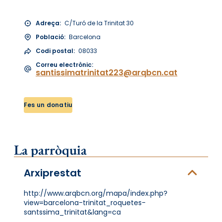
Adreça:
C/Turó de la Trinitat 30
Població:
Barcelona
Codi postal:
08033
Correu electrònic:
santissimatrinitat223@arqbcn.cat
Fes un donatiu
La parròquia
Arxiprestat
http://www.arqbcn.org/mapa/index.php?
view=barcelona-trinitat_roquetes-
santssima_trinitat&lang=ca