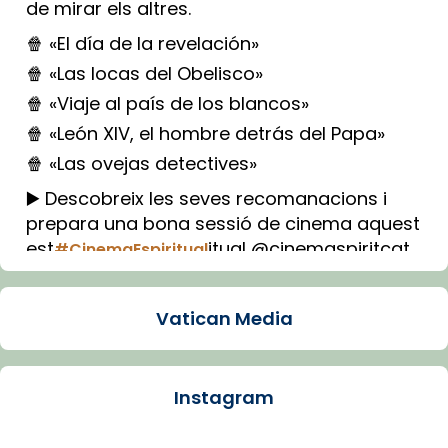
de mirar els altres.
🍿 «El día de la revelación»
🍿 «Las locas del Obelisco»
🍿 «Viaje al país de los blancos»
🍿 «León XIV, el hombre detrás del Papa»
🍿 «Las ovejas detectives»
▶️ Descobreix les seves recomanacions i
prepara una bona sessió de cinema aquest
est
itual @cinemaspiritcat
#CinemaEspiritual
Imatge: Generada amb IA (OpenAI)
Video
Vatican Media
View on Facebook
·
Share
Instagram
Arquebisbat de Barcelona
1 week ago