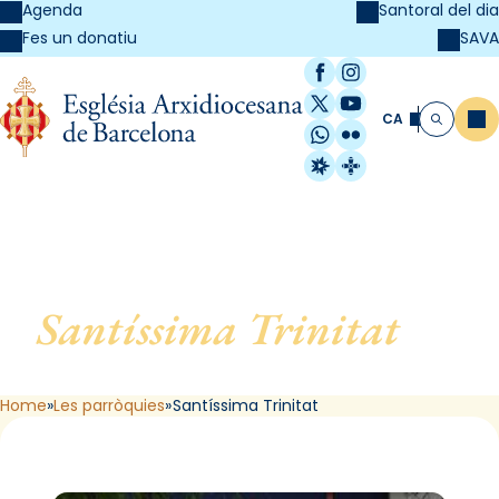
Agenda
Santoral del dia
SAVA
Fes un donatiu
Facebook
Instagram
X / Twitter
YouTube
CA
Me
Cerca
WhatsApp
Flickr
Radio Estel
Catalunya Cristi
Santíssima Trinitat
, de
Barcelona
Home
Les parròquies
Santíssima Trinitat