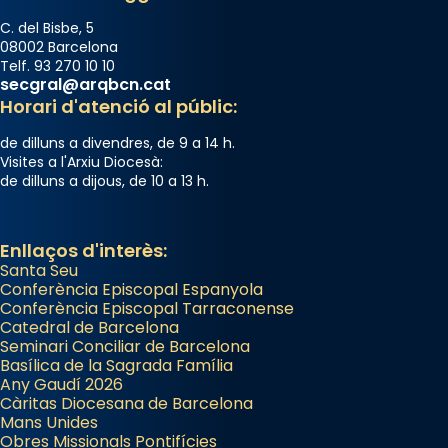
Photo
C. del Bisbe, 5
08002 Barcelona
View on Facebook
·
Share
Telf. 93 270 10 10
secgral@arqbcn.cat
Horari d'atenció al públic:
de dilluns a divendres, de 9 a 14 h.
Visites a l'Arxiu Diocesà:
de dilluns a dijous, de 10 a 13 h.
Enllaços d'interès:
Santa Seu
Conferència Episcopal Espanyola
Conferència Episcopal Tarraconense
Catedral de Barcelona
Seminari Conciliar de Barcelona
Basílica de la Sagrada Família
Any Gaudí 2026
Càritas Diocesana de Barcelona
Mans Unides
Obres Missionals Pontifícies