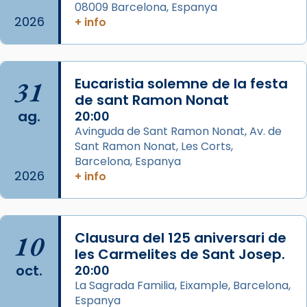
L’arquebisbe de Barcelona, el cardenal Joan
08009 Barcelona, Espanya
2026
+ info
Josep Omella, ha presidit la missa i l’ha
concelebrat el bisbe auxiliar de Barcelona,
Mons. David Abadías.
📸 Dr. G. Simón
31
Eucaristia solemne de la festa
de sant Ramon Nonat
Photo
ag.
20:00
View on Facebook
·
Share
Avinguda de Sant Ramon Nonat, Av. de
Sant Ramon Nonat, Les Corts,
Barcelona, Espanya
Arquebisbat de Barcelona
2026
+ info
2 weeks ago
Memòria de les santes Juliana i
Semproniana, verges i màrtirs.
10
Clausura del 125 aniversari de
Acompanyant la història de sant Cugat, a
les Carmelites de Sant Josep.
partir de l’Edat Mitjana sorgeix la tradició
oct.
20:00
que les santes Juliana (“relatiu a Júlia”) i
La Sagrada Familia, Eixample, Barcelona,
Semproniana (“relatiu a Semprònia =
Espanya