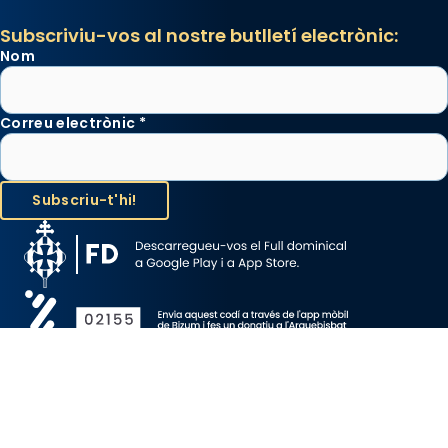
Subscriviu-vos al nostre butlletí electrònic:
Nom
Correu electrònic
*
Avís Legal
Protecció de Dades
Política de Cookies
Canal de denúncia
Copyright 2026 ©ARQUEBISBAT DE BARCELONA, tots els drets
reservats.