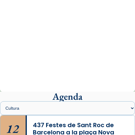
comitè organitzador de la visita apostòlica
del Sant Pare Lleó XIV a Barcelona, i als
col·laboradors, a la Catedral de Barcelona.
L’arquebisbe de Barcelona, el cardenal Joan
Josep Omella, ha presidit la missa i l’ha
concelebrat el bisbe auxiliar de Barcelona,
Mons. David Abadías.
📸 Dr. G. Simón
Photo
View on Facebook
·
Share
Agenda
Arquebisbat de Barcelona
1 week ago
Memòria de les santes Juliana i
Semproniana, verges i màrtirs.
12
437 Festes de Sant Roc de
Barcelona a la plaça Nova
Acompanyant la història de sant Cugat, a