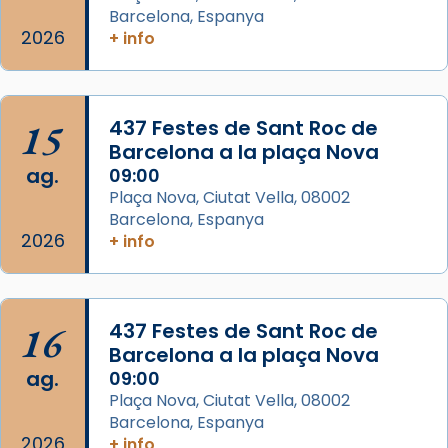
gran a Mataró.
Barcelona, Espanya
2026
+ info
«Si vols saber què és calor, ves per les
Santes a Mataró»🥵.
Photo
15
437 Festes de Sant Roc de
View on Facebook
·
Share
Barcelona a la plaça Nova
ag.
09:00
Arquebisbat de Barcelona
Plaça Nova, Ciutat Vella, 08002
2 weeks ago
Barcelona, Espanya
2026
+ info
Jaume, fill de Zebedeu, és juntament amb el
seu germà Joan i Pere un dels que
acompanyava més de prop Jesús.
16
437 Festes de Sant Roc de
Segons el llibre dels Fets (12,2) fou el primer
Barcelona a la plaça Nova
apòstol màrtir, decapitat a Jerusalem per
ag.
09:00
Herodes Agripa (vers l'any 44).
Plaça Nova, Ciutat Vella, 08002
Patró de Galícia, després de les invasions
Barcelona, Espanya
2026
+ info
musulmanes fou venerat com a patró dels