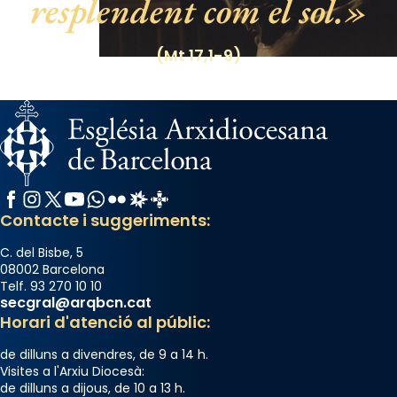
resplendent com el sol.
(Mt 17,1-9)
Facebook
Instagram
X / Twitter
YouTube
WhatsApp
Flickr
Radio Estel
Catalunya Cristiana
Contacte i suggeriments:
C. del Bisbe, 5
08002 Barcelona
Telf. 93 270 10 10
secgral@arqbcn.cat
Horari d'atenció al públic:
de dilluns a divendres, de 9 a 14 h.
Visites a l'Arxiu Diocesà:
de dilluns a dijous, de 10 a 13 h.