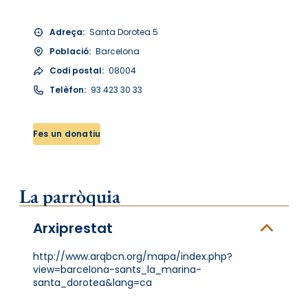
Adreça:
Santa Dorotea 5
Població:
Barcelona
Codi postal:
08004
Telèfon:
93 423 30 33
Fes un donatiu
La parròquia
Arxiprestat
http://www.arqbcn.org/mapa/index.php?
view=barcelona-sants_la_marina-
santa_dorotea&lang=ca