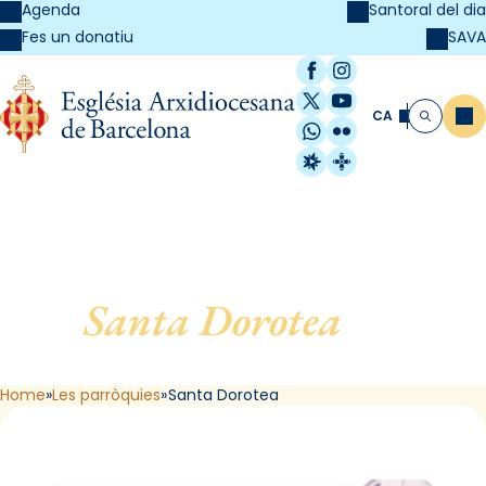
Agenda
Santoral del dia
SAVA
Fes un donatiu
Facebook
Instagram
X / Twitter
YouTube
CA
Me
Cerca
WhatsApp
Flickr
Radio Estel
Catalunya Cristi
Santa Dorotea
, de
Barcelona
Home
Les parròquies
Santa Dorotea