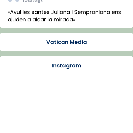
1 week ago
«Avui les santes Juliana i Semproniana ens
ajuden a alçar la mirada»
Mons. Sergi Gordo, bisbe de Tortosa, ha
presidit aquest 27 de juliol la missa de Les
Vatican Media
Santes de Mataró.
🔗
tinyurl.com/cvu5jmbk
📸 J. Merino
Instagram
Photo
View on Facebook
·
Share
Arquebisbat de Barcelona
is at Catedral
de Barcelona.
1 week ago
Aquest dilluns, 27 de juliol, ha tingut lloc la
missa d’acció de gràcies en agraïment al