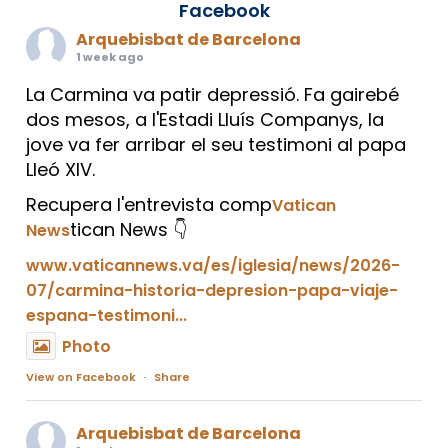
Facebook
Arquebisbat de Barcelona
1 week ago
La Carmina va patir depressió. Fa gairebé
dos mesos, a l'Estadi Lluís Companys, la
jove va fer arribar el seu testimoni al papa
Lleó XIV.
Recupera l'entrevista comp
Vatican
tican News 👇
News
www.vaticannews.va/es/iglesia/news/2026-
07/carmina-historia-depresion-papa-viaje-
espana-testimoni...
Photo
View on Facebook
·
Share
Arquebisbat de Barcelona