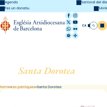
Agenda
Santoral del dia
SAVA
Fes un donatiu
Facebook
Instagram
X / Twitter
YouTube
CA
Me
Cerca
WhatsApp
Flickr
Radio Estel
Catalunya Cristi
Santa Dorotea
, de
Barcelona
Home
Les parròquies
Santa Dorotea