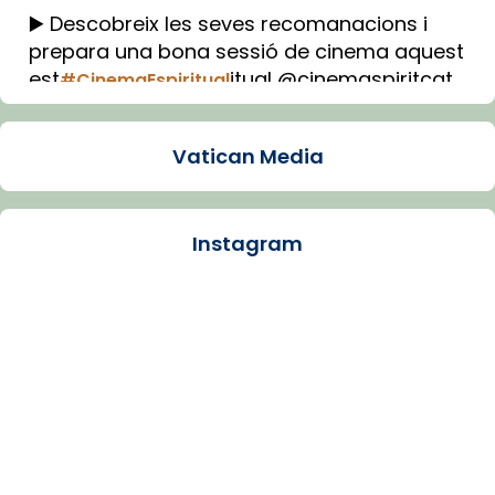
▶️ Descobreix les seves recomanacions i
prepara una bona sessió de cinema aquest
est
itual @cinemaspiritcat
#CinemaEspiritual
Imatge: Generada amb IA (OpenAI)
Video
Vatican Media
View on Facebook
·
Share
Instagram
Arquebisbat de Barcelona
1 week ago
La Carmina va patir depressió. Fa gairebé
dos mesos, a l'Estadi Lluís Companys, la
jove va fer arribar el seu testimoni al papa
Lleó XIV.
Recupera l'entrevista comp
Vatican
tican News 👇
News