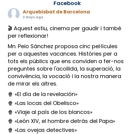
Facebook
Arquebisbat de Barcelona
2 days ago
🎬 Aquest estiu, cinema per gaudir i també
per reflexionar!
Mn. Peio Sánchez proposa cinc pel·lícules
per a aquestes vacances. Històries per a
tots els públics que ens conviden a fer-nos
preguntes sobre l'acollida, la superació, la
convivència, la vocació i la nostra manera
de mirar els altres.
🍿 «El día de la revelación»
🍿 «Las locas del Obelisco»
🍿 «Viaje al país de los blancos»
🍿 «León XIV, el hombre detrás del Papa»
🍿 «Las ovejas detectives»