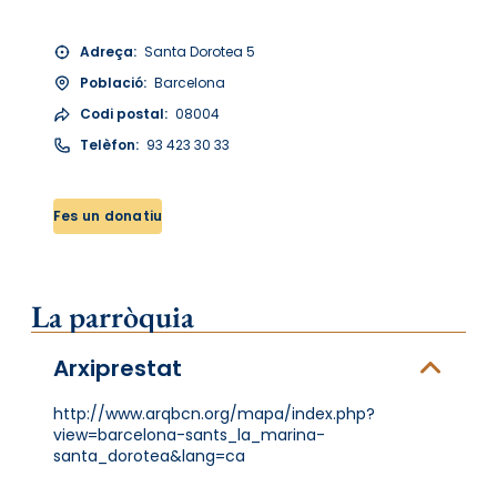
Adreça:
Santa Dorotea 5
Població:
Barcelona
Codi postal:
08004
Telèfon:
93 423 30 33
Fes un donatiu
La parròquia
Arxiprestat
http://www.arqbcn.org/mapa/index.php?
view=barcelona-sants_la_marina-
santa_dorotea&lang=ca