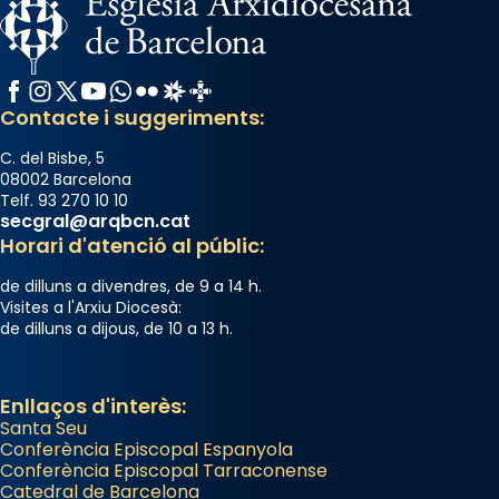
View on Facebook
·
Share
Arquebisbat de Barcelona
Facebook
Instagram
X / Twitter
YouTube
WhatsApp
Flickr
Radio Estel
Catalunya Cristiana
2 weeks ago
Contacte i suggeriments:
Memòria de les santes Juliana i
Semproniana, verges i màrtirs.
C. del Bisbe, 5
08002 Barcelona
Acompanyant la història de sant Cugat, a
Telf. 93 270 10 10
secgral@arqbcn.cat
partir de l’Edat Mitjana sorgeix la tradició
Horari d'atenció al públic:
que les santes Juliana (“relatiu a Júlia”) i
Semproniana (“relatiu a Semprònia =
de dilluns a divendres, de 9 a 14 h.
eterna”) són deixebles seves. I l’any 1667, el
Visites a l'Arxiu Diocesà:
de dilluns a dijous, de 10 a 13 h.
frare Joan Gaspar Roig, afirma en una obra
que les santes són filles de l’antiga Iluro.
Mataró en reivindicarà les relíquies fins que
Enllaços d'interès:
les aconseguirà el 1772. L’ofici que es canta
Santa Seu
a la “Missa de les Santes” (“Missa de
Conferència Episcopal Espanyola
Conferència Episcopal Tarraconense
Glòria”) fou composta el 1848 per Mn.
Catedral de Barcelona