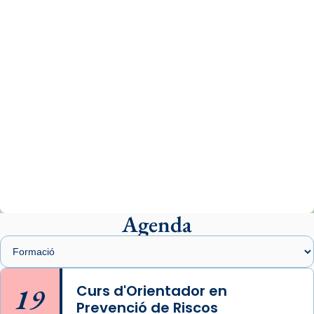
www.vaticannews.va/es/iglesia/news/2026-
07/carmina-historia-depresion-papa-viaje-
espana-testimoni...
Photo
View on Facebook
·
Share
Arquebisbat de Barcelona
1 week ago
«Avui les santes Juliana i Semproniana ens
ajuden a alçar la mirada»
Mons. Sergi Gordo, bisbe de Tortosa, ha
presidit aquest 27 de juliol la missa de Les
Agenda
Santes de Mataró.
🔗
tinyurl.com/cvu5jmbk
📸 J. Merino
19
Curs d'Orientador en
Prevenció de Riscos
Photo