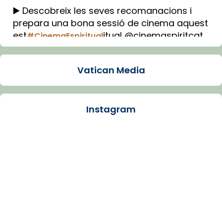
▶️ Descobreix les seves recomanacions i
prepara una bona sessió de cinema aquest
est
itual @cinemaspiritcat
#CinemaEspiritual
Imatge: Generada amb IA (OpenAI)
Video
Vatican Media
View on Facebook
·
Share
Instagram
Arquebisbat de Barcelona
1 week ago
La Carmina va patir depressió. Fa gairebé
dos mesos, a l'Estadi Lluís Companys, la
jove va fer arribar el seu testimoni al papa
Lleó XIV.
Recupera l'entrevista comp
Vatican
tican News 👇
News