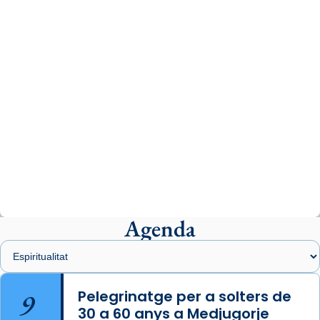
www.vaticannews.va/es/iglesia/news/2026-
07/carmina-historia-depresion-papa-viaje-
espana-testimoni...
Photo
View on Facebook
·
Share
Arquebisbat de Barcelona
1 week ago
«Avui les santes Juliana i Semproniana ens
ajuden a alçar la mirada»
Mons. Sergi Gordo, bisbe de Tortosa, ha
presidit aquest 27 de juliol la missa de Les
Agenda
Santes de Mataró.
🔗
tinyurl.com/cvu5jmbk
📸 J. Merino
9
Pelegrinatge per a solters de
30 a 60 anys a Medjugorje
Photo