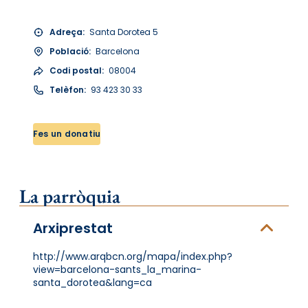
Adreça:
Santa Dorotea 5
Població:
Barcelona
Codi postal:
08004
Telèfon:
93 423 30 33
Fes un donatiu
La parròquia
Arxiprestat
http://www.arqbcn.org/mapa/index.php?
view=barcelona-sants_la_marina-
santa_dorotea&lang=ca