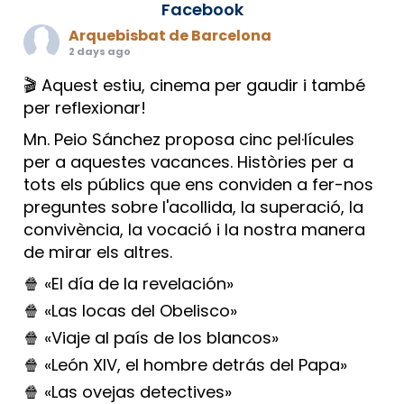
Facebook
Arquebisbat de Barcelona
2 days ago
🎬 Aquest estiu, cinema per gaudir i també
per reflexionar!
Mn. Peio Sánchez proposa cinc pel·lícules
per a aquestes vacances. Històries per a
tots els públics que ens conviden a fer-nos
preguntes sobre l'acollida, la superació, la
convivència, la vocació i la nostra manera
de mirar els altres.
🍿 «El día de la revelación»
🍿 «Las locas del Obelisco»
🍿 «Viaje al país de los blancos»
🍿 «León XIV, el hombre detrás del Papa»
🍿 «Las ovejas detectives»