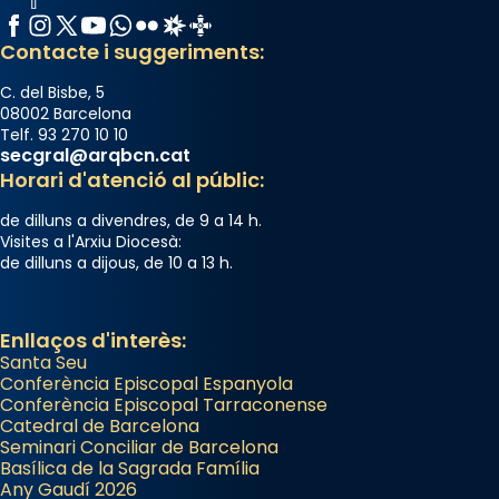
Facebook
Instagram
X / Twitter
YouTube
WhatsApp
Flickr
Radio Estel
Catalunya Cristiana
Contacte i suggeriments:
C. del Bisbe, 5
08002 Barcelona
Telf. 93 270 10 10
secgral@arqbcn.cat
Horari d'atenció al públic:
de dilluns a divendres, de 9 a 14 h.
Visites a l'Arxiu Diocesà:
de dilluns a dijous, de 10 a 13 h.
Enllaços d'interès:
Santa Seu
Conferència Episcopal Espanyola
Conferència Episcopal Tarraconense
Catedral de Barcelona
Seminari Conciliar de Barcelona
Basílica de la Sagrada Família
Any Gaudí 2026