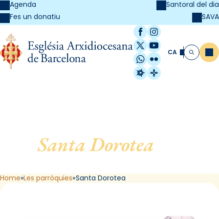
Agenda
Santoral del dia
SAVA
Fes un donatiu
Facebook
Instagram
X / Twitter
YouTube
CA
Me
Cerca
WhatsApp
Flickr
Radio Estel
Catalunya Cristi
Santa Dorotea
, de
Barcelona
Home
Les parròquies
Santa Dorotea