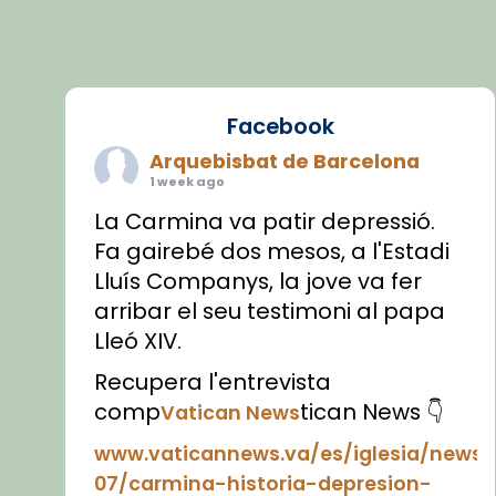
Facebook
Arquebisbat de Barcelona
1 week ago
La Carmina va patir depressió.
Fa gairebé dos mesos, a l'Estadi
Lluís Companys, la jove va fer
arribar el seu testimoni al papa
Lleó XIV.
Recupera l'entrevista
comp
tican News 👇
Vatican News
www.vaticannews.va/es/iglesia/news
07/carmina-historia-depresion-