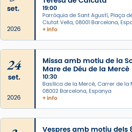
Teresa de Calcuta
Photo
set.
19:00
Parròquia de Sant Agustí, Plaça de
View on Facebook
·
Share
Ciutat Vella, 08001 Barcelona, Es
2026
+ info
Arquebisbat de Barcelona
is at
Catedral de Barcelona.
1 week ago
Aquest dilluns, 27 de juliol, ha
24
Missa amb motiu de la So
tingut lloc la missa d’acció de
Mare de Déu de la Mercè
gràcies en agraïment al comitè
set.
10:30
organitzador de la visita
Basílica de la Mercè, Carrer de la M
apostòlica del Sant Pare Lleó XIV
08002 Barcelona, Espanya
a Barcelona, i als col·laboradors,
2026
+ info
a la Catedral de Barcelona.
L’arquebisbe de Barcelona, el
cardenal Joan Josep Omella, ha
presidit la missa i l’ha
Vespres amb motiu dels 