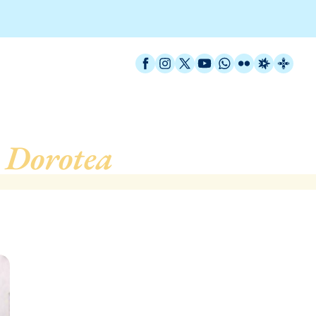
Facebook
Instagram
X / Twitter
YouTube
WhatsApp
Flickr
Radio Est
Catal
 Dorotea
, de Barcelona