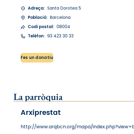
Adreça:
Santa Dorotea 5
Població:
Barcelona
Codi postal:
08004
Telèfon:
93 423 30 33
Fes un donatiu
La parròquia
Arxiprestat
http://www.arqbcn.org/mapa/index.php?view=