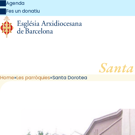
Agenda
Fes un donatiu
Santa
Home
Les parròquies
Santa Dorotea