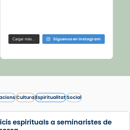
Síguenos en Instagram
Cargar más...
acions
Cultura
Espiritualitat
Social
icis espirituals a seminaristes de