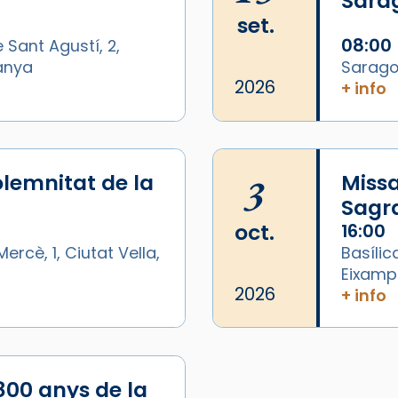
Sara
set.
08:00
 Sant Agustí, 2,
panya
Sarago
2026
+ info
lemnitat de la
3
Missa
Sagr
oct.
16:00
ercè, 1, Ciutat Vella,
Basílic
Eixamp
2026
+ info
800 anys de la