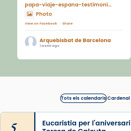
papa-viaje-espana-testimoni...
Photo
View on Facebook
·
Share
Arquebisbat de Barcelona
1 week ago
«Avui les santes Juliana i
Semproniana ens ajuden a alçar
la mirada»
Mons. Sergi Gordo, bisbe de
Tortosa, ha presidit aquest 27 de
juliol la missa de Les Santes de
Tots els calendaris
Cardenal
Mataró.
🔗
tinyurl.com/cvu5jmbk
5
Eucaristia per l'aniversar
📸 J. Merino