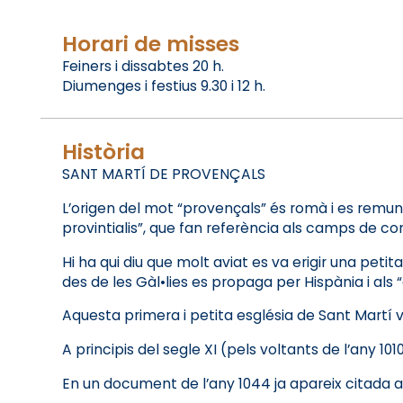
Horari de misses
Feiners i dissabtes 20 h.
Diumenges i festius 9.30 i 12 h.
Història
SANT MARTÍ DE PROVENÇALS
L’origen del mot “provençals” és romà i es remunta
provintialis”, que fan referència als camps de co
Hi ha qui diu que molt aviat es va erigir una pet
des de les Gàl•lies es propaga per Hispània i als 
Aquesta primera i petita església de Sant Martí v
A principis del segle XI (pels voltants de l’any 1
En un document de l’any 1044 ja apareix citada 