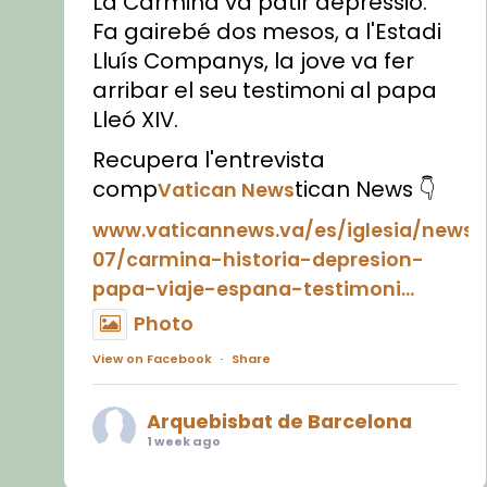
La Carmina va patir depressió.
Fa gairebé dos mesos, a l'Estadi
Lluís Companys, la jove va fer
arribar el seu testimoni al papa
Lleó XIV.
Recupera l'entrevista
comp
tican News 👇
Vatican News
www.vaticannews.va/es/iglesia/news
07/carmina-historia-depresion-
papa-viaje-espana-testimoni...
Photo
View on Facebook
·
Share
Arquebisbat de Barcelona
1 week ago
«Avui les santes Juliana i