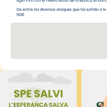
siglo XVII con el nuevo estilo de la época, el barr
De entre los diversos ataques que ha sufrido a lo
1936.