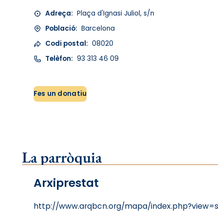
Adreça:
Plaça d'Ignasi Juliol, s/n
Població:
Barcelona
Codi postal:
08020
Telèfon:
93 313 46 09
Fes un donatiu
La parròquia
Arxiprestat
http://www.arqbcn.org/mapa/index.php?view=