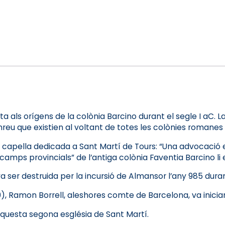
 als orígens de la colònia Barcino durant el segle I aC. La
nreu que existien al voltant de totes les colònies romanes
ita capella dedicada a Sant Martí de Tours: “Una advocació 
“camps provincials” de l’antiga colònia Faventia Barcino li
a ser destruida per la incursió de Almansor l’any 985 dura
010), Ramon Borrell, aleshores comte de Barcelona, va inici
aquesta segona església de Sant Martí.