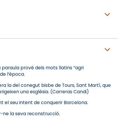
 paraula prové dels mots llatins “agri
 de l’època.
era la del conegut bisbe de Tours, Sant Martí, que
 erigeixen una església. (Carreras Candi)
nt el seu intent de conquerir Barcelona.
ar-ne la seva reconstrucció.