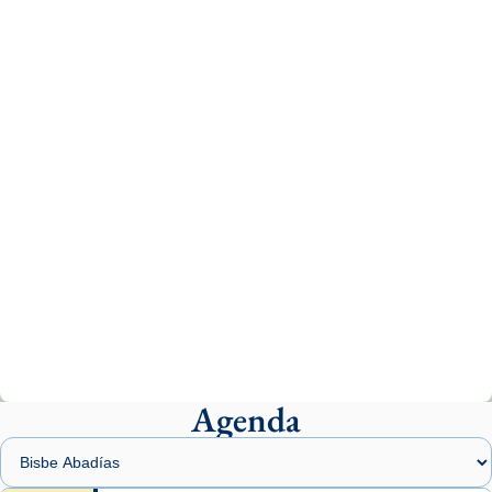
Recupera l'entrevista comp
Vatican
tican News 👇
News
www.vaticannews.va/es/iglesia/news/2026-
07/carmina-historia-depresion-papa-viaje-
espana-testimoni...
Photo
View on Facebook
·
Share
Arquebisbat de Barcelona
2 weeks ago
«Avui les santes Juliana i Semproniana ens
ajuden a alçar la mirada»
Mons. Sergi Gordo, bisbe de Tortosa, ha
presidit aquest 27 de juliol la missa de Les
Agenda
Santes de Mataró.
🔗
tinyurl.com/cvu5jmbk