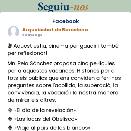
Seguiu
-nos
Facebook
Arquebisbat de Barcelona
5 days ago
🎬 Aquest estiu, cinema per gaudir i també
per reflexionar!
Mn. Peio Sánchez proposa cinc pel·lícules
per a aquestes vacances. Històries per a
tots els públics que ens conviden a fer-nos
preguntes sobre l'acollida, la superació, la
convivència, la vocació i la nostra manera
de mirar els altres.
🍿 «El día de la revelación»
🍿 «Las locas del Obelisco»
🍿 «Viaje al país de los blancos»