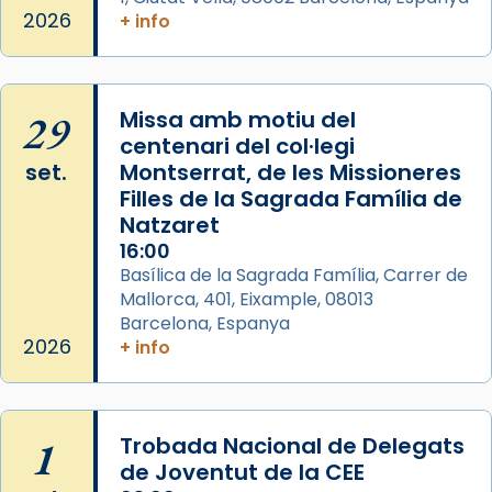
a la “Missa de les Santes” (“Missa de
2026
+ info
Glòria”) fou composta el 1848 per Mn.
Manuel Blanch, amb aire d’òpera
italianitzant; s’interpreta per privilegi
29
Missa amb motiu del
pontifici, amb orquestra i cor, i té una
centenari del col·legi
duració aproximada de tres hores. Després,
set.
Montserrat, de les Missioneres
processó (recuperada el 1972) al voltant
Filles de la Sagrada Família de
del temple amb les relíquies de les santes.
Natzaret
Des de 1985 hi participa també un grup de
16:00
diablesses amb música i ball propis. Festa
Basílica de la Sagrada Família, Carrer de
gran a Mataró.
Mallorca, 401, Eixample, 08013
Barcelona, Espanya
«Si vols saber què és calor, ves per les
2026
+ info
Santes a Mataró»🥵.
Photo
View on Facebook
·
Share
1
Trobada Nacional de Delegats
de Joventut de la CEE