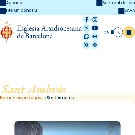
Agenda
Santoral del dia
SAVA
Fes un donatiu
Facebook
Instagram
X / Twitter
YouTube
CA
Me
Cerca
WhatsApp
Flickr
Radio Estel
Catalunya Cristi
Sant Ambrós
, de Barcelona
Home
Les parròquies
Sant Ambrós