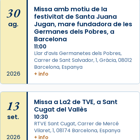
📸 J. Merino
30
Missa amb motiu de la
festivitat de Santa Juana
Photo
ag.
Jugan, mare fundadora de les
View on Facebook
·
Share
Germanes dels Pobres, a
Barcelona
Arquebisbat de Barcelona
is at Catedral
11:00
de Barcelona.
Llar d’avis Germanetes dels Pobres,
2 weeks ago
Carrer de Sant Salvador, 1, Gràcia, 08012
Aquest dilluns, 27 de juliol, ha tingut lloc la
Barcelona, Espanya
missa d’acció de gràcies en agraïment al
2026
+ info
comitè organitzador de la visita apostòlica
del Sant Pare Lleó XIV a Barcelona, i als
col·laboradors, a la Catedral de Barcelona.
13
Missa a La2 de TVE, a Sant
L’arquebisbe de Barcelona, el cardenal Joan
Cugat del Vallès
Josep Omella, ha presidit la missa i l’ha
set.
10:30
concelebrat el bisbe auxiliar de Barcelona,
RTVE Sant Cugat, Carrer de Mercé
Mons. David Abadías.
Vilaret, 1, 08174 Barcelona, Espanya
2026
+ info