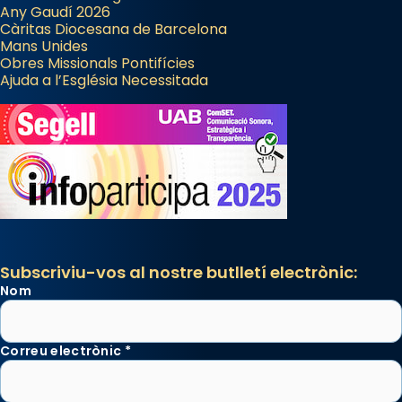
Any Gaudí 2026
Càritas Diocesana de Barcelona
Mans Unides
Obres Missionals Pontifícies
Ajuda a l’Església Necessitada
Subscriviu-vos al nostre butlletí electrònic:
Nom
Correu electrònic
*