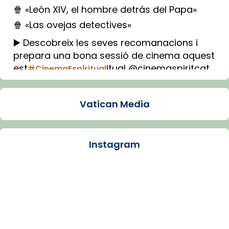
🍿 «León XIV, el hombre detrás del Papa»
🍿 «Las ovejas detectives»
▶️ Descobreix les seves recomanacions i
prepara una bona sessió de cinema aquest
est
itual @cinemaspiritcat
#CinemaEspiritual
Imatge: Generada amb IA (OpenAI)
Video
Vatican Media
View on Facebook
·
Share
Instagram
Arquebisbat de Barcelona
2 weeks ago
La Carmina va patir depressió. Fa gairebé
dos mesos, a l'Estadi Lluís Companys, la
jove va fer arribar el seu testimoni al papa
Lleó XIV.