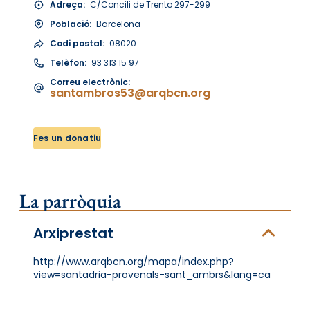
Adreça:
C/Concili de Trento 297-299
Població:
Barcelona
Codi postal:
08020
Telèfon:
93 313 15 97
Correu electrònic:
santambros53@arqbcn.org
Fes un donatiu
La parròquia
Arxiprestat
http://www.arqbcn.org/mapa/index.php?
view=santadria-provenals-sant_ambrs&lang=ca