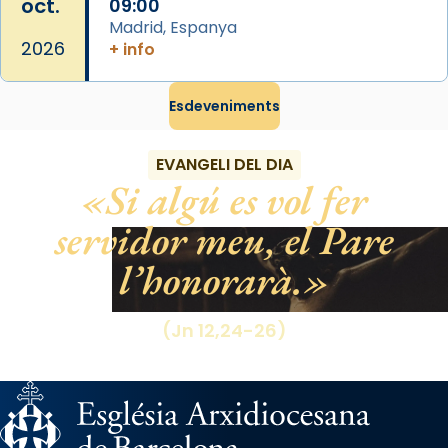
oct.
09:00
Madrid, Espanya
2026
+ info
Esdeveniments
EVANGELI DEL DIA
Si algú es vol fer
servidor meu, el Pare
l’honorarà.
(Jn 12,24-26)