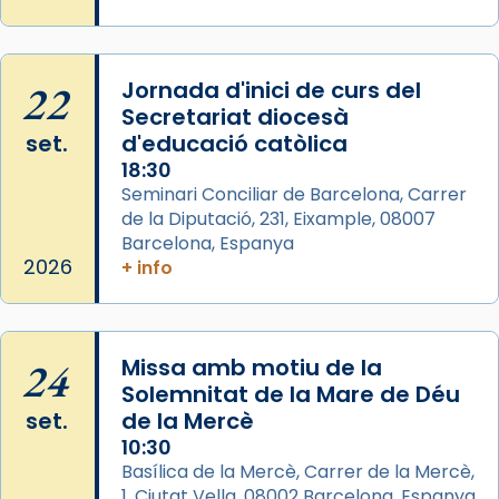
📸 Dr. G. Simón
Photo
View on Facebook
·
Share
22
Jornada d'inici de curs del
Secretariat diocesà
Arquebisbat de Barcelona
set.
d'educació catòlica
2 weeks ago
18:30
Seminari Conciliar de Barcelona, Carrer
Memòria de les santes Juliana i
de la Diputació, 231, Eixample, 08007
Semproniana, verges i màrtirs.
Barcelona, Espanya
Acompanyant la història de sant Cugat, a
2026
+ info
partir de l’Edat Mitjana sorgeix la tradició
que les santes Juliana (“relatiu a Júlia”) i
Semproniana (“relatiu a Semprònia =
24
Missa amb motiu de la
eterna”) són deixebles seves. I l’any 1667, el
Solemnitat de la Mare de Déu
frare Joan Gaspar Roig, afirma en una obra
set.
de la Mercè
que les santes són filles de l’antiga Iluro.
10:30
Mataró en reivindicarà les relíquies fins que
Basílica de la Mercè, Carrer de la Mercè,
les aconseguirà el 1772. L’ofici que es canta
1, Ciutat Vella, 08002 Barcelona, Espanya