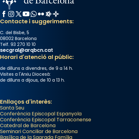
Facebook
Instagram
X / Twitter
YouTube
WhatsApp
Flickr
Radio Estel
Catalunya Cristiana
Contacte i suggeriments:
C. del Bisbe, 5
08002 Barcelona
Telf. 93 270 10 10
secgral@arqbcn.cat
Horari d'atenció al públic:
de dilluns a divendres, de 9 a 14 h.
Visites a l'Arxiu Diocesà:
de dilluns a dijous, de 10 a 13 h.
Enllaços d'interès:
Santa Seu
Conferència Episcopal Espanyola
Conferència Episcopal Tarraconense
Catedral de Barcelona
Seminari Conciliar de Barcelona
Basílica de la Sagrada Família