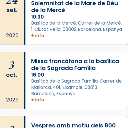
del temple amb les relíquies de les santes.
Solemnitat de la Mare de Déu
Des de 1985 hi participa també un grup de
set.
de la Mercè
diablesses amb música i ball propis. Festa
10:30
gran a Mataró.
Basílica de la Mercè, Carrer de la Mercè,
1, Ciutat Vella, 08002 Barcelona, Espanya
«Si vols saber què és calor, ves per les
2026
+ info
Santes a Mataró»🥵.
Photo
View on Facebook
·
Share
3
Missa francòfona a la basílica
de la Sagrada Família
Arquebisbat de Barcelona
oct.
16:00
2 weeks ago
Basílica de la Sagrada Família, Carrer de
Mallorca, 401, Eixample, 08013
Jaume, fill de Zebedeu, és juntament amb el
Barcelona, Espanya
seu germà Joan i Pere un dels que
2026
+ info
acompanyava més de prop Jesús.
Segons el llibre dels Fets (12,2) fou el primer
apòstol màrtir, decapitat a Jerusalem per
Vespres amb motiu dels 800