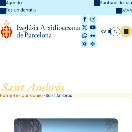
Agenda
Santoral del dia
SAVA
Fes un donatiu
Facebook
Instagram
X / Twitter
YouTube
CA
Me
Cerca
WhatsApp
Flickr
Radio Estel
Catalunya Cristi
Sant Ambrós
, de Barcelona
Home
Les parròquies
Sant Ambrós