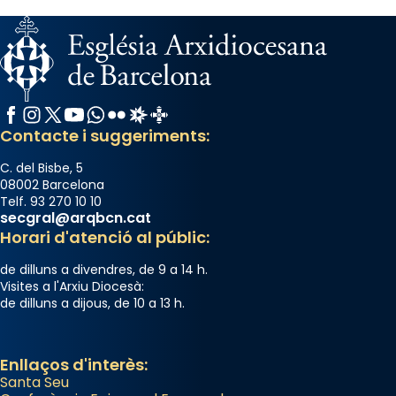
Facebook
Instagram
X / Twitter
YouTube
WhatsApp
Flickr
Radio Estel
Catalunya Cristiana
Contacte i suggeriments:
C. del Bisbe, 5
08002 Barcelona
Telf. 93 270 10 10
secgral@arqbcn.cat
Horari d'atenció al públic:
de dilluns a divendres, de 9 a 14 h.
Visites a l'Arxiu Diocesà:
de dilluns a dijous, de 10 a 13 h.
Enllaços d'interès:
Santa Seu