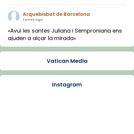
Arquebisbat de Barcelona
1 week ago
«Avui les santes Juliana i Semproniana ens
ajuden a alçar la mirada»
Mons. Sergi Gordo, bisbe de Tortosa, ha
presidit aquest 27 de juliol la missa de Les
Vatican Media
Santes de Mataró.
🔗
tinyurl.com/cvu5jmbk
📸 J. Merino
Instagram
Photo
View on Facebook
·
Share
Arquebisbat de Barcelona
is at Catedral
de Barcelona.
1 week ago