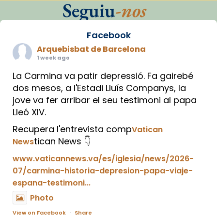
Seguiu
-nos
Facebook
Arquebisbat de Barcelona
1 week ago
La Carmina va patir depressió. Fa gairebé
dos mesos, a l'Estadi Lluís Companys, la
jove va fer arribar el seu testimoni al papa
Lleó XIV.
Recupera l'entrevista comp
Vatican
tican News 👇
News
www.vaticannews.va/es/iglesia/news/2026-
07/carmina-historia-depresion-papa-viaje-
espana-testimoni...
Photo
View on Facebook
·
Share