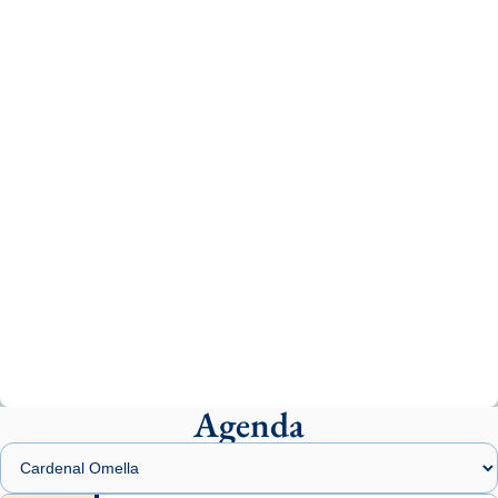
Aquest dilluns, 27 de juliol, ha tingut lloc la
missa d’acció de gràcies en agraïment al
comitè organitzador de la visita apostòlica
del Sant Pare Lleó XIV a Barcelona, i als
col·laboradors, a la Catedral de Barcelona.
L’arquebisbe de Barcelona, el cardenal Joan
Josep Omella, ha presidit la missa i l’ha
concelebrat el bisbe auxiliar de Barcelona,
Mons. David Abadías.
📸 Dr. G. Simón
Photo
View on Facebook
·
Share
Agenda
Arquebisbat de Barcelona
2 weeks ago
Memòria de les santes Juliana i