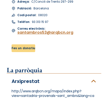
Adreça:
C/Concili de Trento 297-299
Població:
Barcelona
Codi postal:
08020
Telèfon:
93 313 15 97
Correu electrònic:
santambros53@arqbcn.org
Fes un donatiu
La parròquia
Arxiprestat
http://www.arqbcn.org/mapa/index.php?
view=santadria-provenals-sant_ambrs&lang=ca