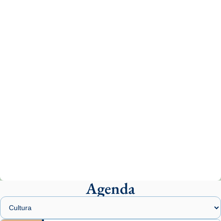
Recupera l'entrevista comp
Vatican
tican News 👇
News
www.vaticannews.va/es/iglesia/news/2026-
07/carmina-historia-depresion-papa-viaje-
espana-testimoni...
Photo
View on Facebook
·
Share
Arquebisbat de Barcelona
2 weeks ago
«Avui les santes Juliana i Semproniana ens
ajuden a alçar la mirada»
Mons. Sergi Gordo, bisbe de Tortosa, ha
presidit aquest 27 de juliol la missa de Les
Agenda
Santes de Mataró.
🔗
tinyurl.com/cvu5jmbk