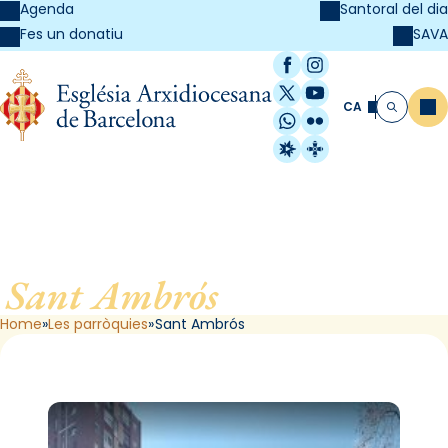
Agenda
Santoral del dia
SAVA
Fes un donatiu
Facebook
Instagram
X / Twitter
YouTube
CA
Me
Cerca
WhatsApp
Flickr
Radio Estel
Catalunya Cristi
Sant Ambrós
, de Barcelona
Home
Les parròquies
Sant Ambrós