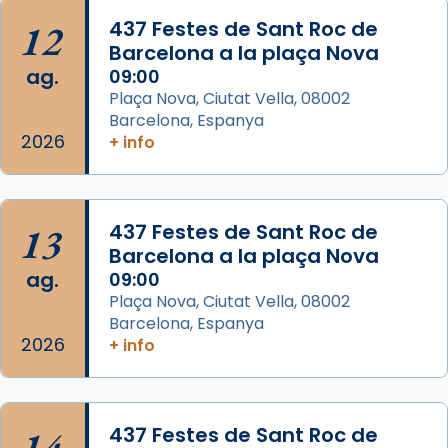
📸 J. Merino
12
437 Festes de Sant Roc de
Barcelona a la plaça Nova
Photo
ag.
09:00
View on Facebook
·
Share
Plaça Nova, Ciutat Vella, 08002
Barcelona, Espanya
Arquebisbat de Barcelona
2026
is at Catedral
+ info
de Barcelona.
2 weeks ago
Aquest dilluns, 27 de juliol, ha tingut lloc la
13
437 Festes de Sant Roc de
missa d’acció de gràcies en agraïment al
Barcelona a la plaça Nova
comitè organitzador de la visita apostòlica
ag.
09:00
del Sant Pare Lleó XIV a Barcelona, i als
Plaça Nova, Ciutat Vella, 08002
col·laboradors, a la Catedral de Barcelona.
Barcelona, Espanya
L’arquebisbe de Barcelona, el cardenal Joan
2026
+ info
Josep Omella, ha presidit la missa i l’ha
concelebrat el bisbe auxiliar de Barcelona,
Mons. David Abadías.
14
437 Festes de Sant Roc de