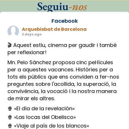
Seguiu
-nos
Facebook
Arquebisbat de Barcelona
2 days ago
🎬 Aquest estiu, cinema per gaudir i també
per reflexionar!
Mn. Peio Sánchez proposa cinc pel·lícules
per a aquestes vacances. Històries per a
tots els públics que ens conviden a fer-nos
preguntes sobre l'acollida, la superació, la
convivència, la vocació i la nostra manera
de mirar els altres.
🍿 «El día de la revelación»
🍿 «Las locas del Obelisco»
🍿 «Viaje al país de los blancos»