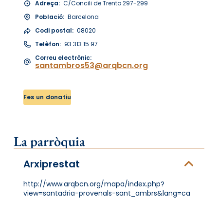
Adreça:
C/Concili de Trento 297-299
Població:
Barcelona
Codi postal:
08020
Telèfon:
93 313 15 97
Correu electrònic:
santambros53@arqbcn.org
Fes un donatiu
La parròquia
Arxiprestat
http://www.arqbcn.org/mapa/index.php?
view=santadria-provenals-sant_ambrs&lang=ca