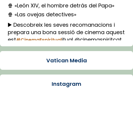
🍿 «León XIV, el hombre detrás del Papa»
🍿 «Las ovejas detectives»
▶️ Descobreix les seves recomanacions i
prepara una bona sessió de cinema aquest
est
itual @cinemaspiritcat
#CinemaEspiritual
Imatge: Generada amb IA (OpenAI)
Video
Vatican Media
View on Facebook
·
Share
Instagram
Arquebisbat de Barcelona
1 week ago
La Carmina va patir depressió. Fa gairebé
dos mesos, a l'Estadi Lluís Companys, la
jove va fer arribar el seu testimoni al papa
Lleó XIV.