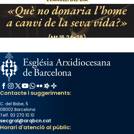
Què no donaria l’home
a canvi de la seva vida?
(Mt 16,24-28)
Facebook
Instagram
X / Twitter
YouTube
WhatsApp
Flickr
Radio Estel
Catalunya Cristiana
Contacte i suggeriments:
C. del Bisbe, 5
08002 Barcelona
Telf. 93 270 10 10
secgral@arqbcn.cat
Horari d'atenció al públic: