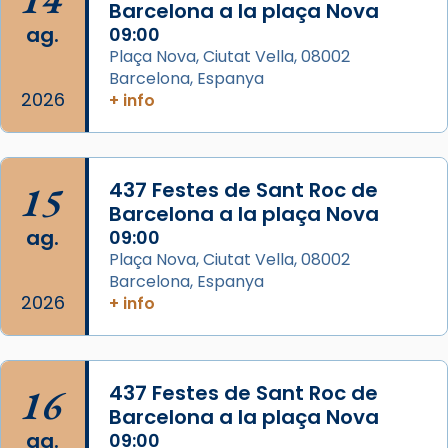
📸 Dr. G. Simón
Barcelona a la plaça Nova
ag.
09:00
Photo
Plaça Nova, Ciutat Vella, 08002
View on Facebook
·
Share
Barcelona, Espanya
2026
+ info
Arquebisbat de Barcelona
2 weeks ago
Memòria de les santes Juliana i
15
437 Festes de Sant Roc de
Semproniana, verges i màrtirs.
Barcelona a la plaça Nova
ag.
09:00
Acompanyant la història de sant Cugat, a
Plaça Nova, Ciutat Vella, 08002
partir de l’Edat Mitjana sorgeix la tradició
Barcelona, Espanya
que les santes Juliana (“relatiu a Júlia”) i
2026
+ info
Semproniana (“relatiu a Semprònia =
eterna”) són deixebles seves. I l’any 1667, el
frare Joan Gaspar Roig, afirma en una obra
que les santes són filles de l’antiga Iluro.
16
437 Festes de Sant Roc de
Mataró en reivindicarà les relíquies fins que
Barcelona a la plaça Nova
les aconseguirà el 1772. L’ofici que es canta
ag.
09:00