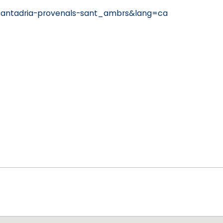
santadria-provenals-sant_ambrs&lang=ca