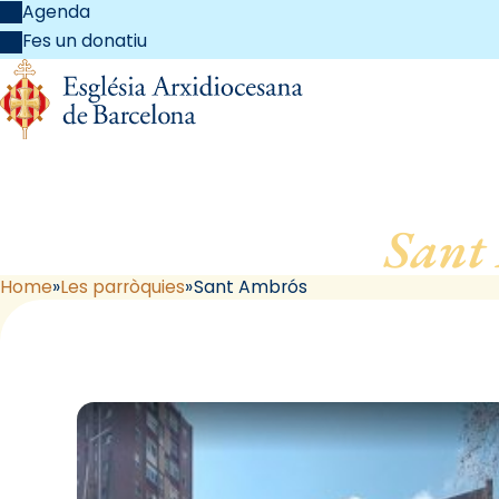
Agenda
Fes un donatiu
Sant
Home
Les parròquies
Sant Ambrós