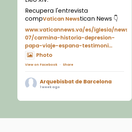
Recupera l'entrevista
comp
tican News 👇
Vatican News
www.vaticannews.va/es/iglesia/news
07/carmina-historia-depresion-
papa-viaje-espana-testimoni...
Photo
View on Facebook
·
Share
Arquebisbat de Barcelona
1 week ago
«Avui les santes Juliana i
Semproniana ens ajuden a alçar
la mirada»
Mons. Sergi Gordo, bisbe de