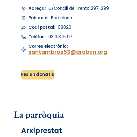
Adreça:
C/Concili de Trento 297-299
Població:
Barcelona
Codi postal:
08020
Telèfon:
93 313 15 97
Correu electrònic:
santambros53@arqbcn.org
Fes un donatiu
La parròquia
Arxiprestat