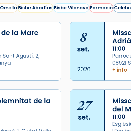
 Omella
Bisbe Abadías
Bisbe Vilanova
Formació
Celebr
i de la Mare
8
Missa
Adrià
set.
11:00
 Sant Agustí, 2,
Parròqu
panya
08921 
2026
+ info
lemnitat de la
27
Miss
del M
set.
11:00
Esglési
ercè, 1, Ciutat Vella,
l'Esglé