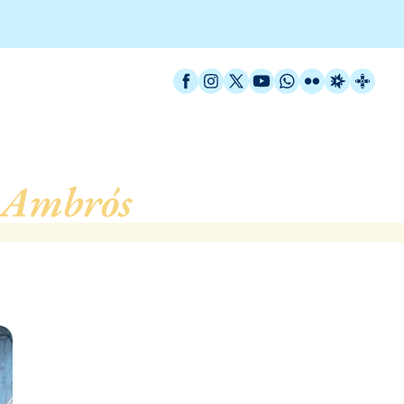
Facebook
Instagram
X / Twitter
YouTube
WhatsApp
Flickr
Radio Est
Catal
 Ambrós
, de Barcelona