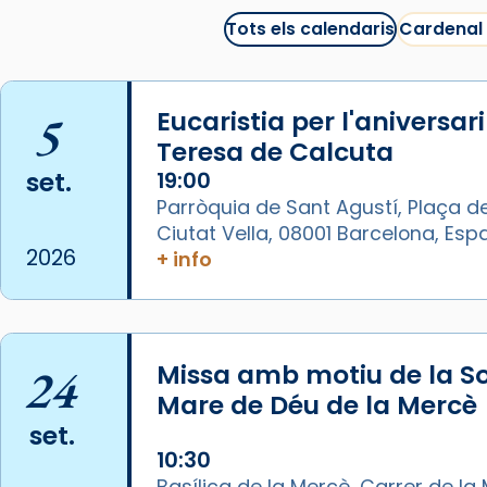
Tortosa, ha presidit aquest 27 de
juliol la missa de Les Santes de
Tots els calendaris
Cardenal
Mataró.
🔗
tinyurl.com/cvu5jmbk
5
Eucaristia per l'aniversar
📸 J. Merino
Teresa de Calcuta
Photo
set.
19:00
Parròquia de Sant Agustí, Plaça de
View on Facebook
·
Share
Ciutat Vella, 08001 Barcelona, Es
2026
+ info
Arquebisbat de Barcelona
is at
Catedral de Barcelona.
1 week ago
Aquest dilluns, 27 de juliol, ha
24
Missa amb motiu de la So
tingut lloc la missa d’acció de
Mare de Déu de la Mercè
gràcies en agraïment al comitè
set.
organitzador de la visita
10:30
apostòlica del Sant Pare Lleó XIV
Basílica de la Mercè, Carrer de la M