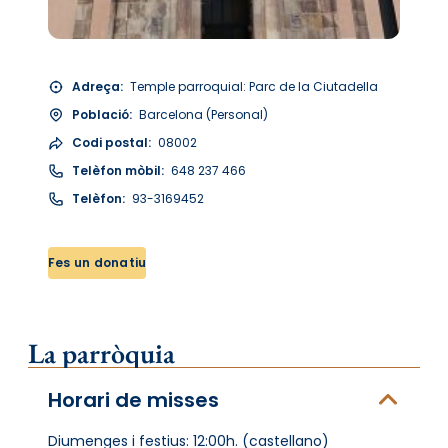
Adreça:
Temple parroquial: Parc de la Ciutadella
Població:
Barcelona (Personal)
Codi postal:
08002
Telèfon mòbil:
648 237 466
Telèfon:
93-3169452
Fes un donatiu
La parròquia
Horari de misses
Diumenges i festius: 12:00h. (castellano)