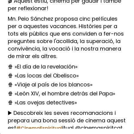
🎬 Aquest estiu, cinema per gaudir i també
per reflexionar!
Mn. Peio Sánchez proposa cinc pel·lícules
per a aquestes vacances. Històries per a
tots els públics que ens conviden a fer-nos
preguntes sobre l'acollida, la superació, la
convivència, la vocació i la nostra manera
de mirar els altres.
🍿 «El día de la revelación»
🍿 «Las locas del Obelisco»
🍿 «Viaje al país de los blancos»
🍿 «León XIV, el hombre detrás del Papa»
🍿 «Las ovejas detectives»
▶️ Descobreix les seves recomanacions i
prepara una bona sessió de cinema aquest
est
itual @cinemaspiritcat
#CinemaEspiritual