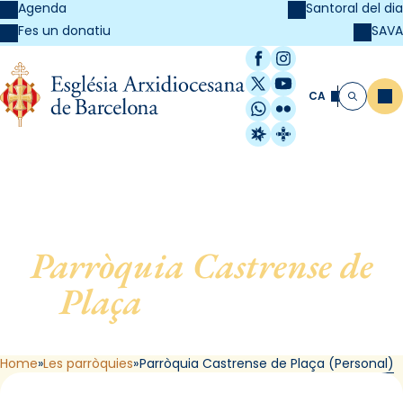
Agenda
Santoral del dia
SAVA
Fes un donatiu
Facebook
Instagram
X / Twitter
YouTube
CA
Me
Cerca
WhatsApp
Flickr
Radio Estel
Catalunya Cristi
Parròquia Castrense de
Plaça
, de Barcelona
(Personal)
Home
Les parròquies
Parròquia Castrense de Plaça (Personal)