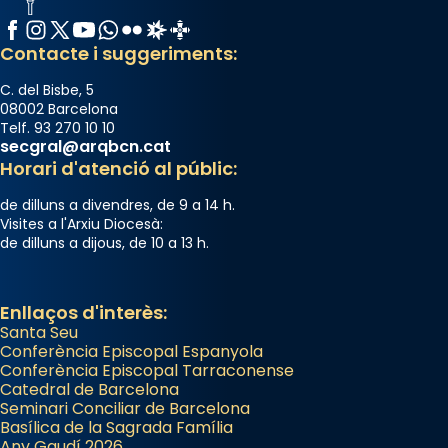
Memòria de les santes Juliana i
Facebook
Instagram
X / Twitter
YouTube
WhatsApp
Flickr
Radio Estel
Catalunya Cristiana
Semproniana, verges i màrtirs.
Contacte i suggeriments:
Acompanyant la història de sant Cugat, a
C. del Bisbe, 5
partir de l’Edat Mitjana sorgeix la tradició
08002 Barcelona
Telf. 93 270 10 10
que les santes Juliana (“relatiu a Júlia”) i
secgral@arqbcn.cat
Semproniana (“relatiu a Semprònia =
Horari d'atenció al públic:
eterna”) són deixebles seves. I l’any 1667, el
de dilluns a divendres, de 9 a 14 h.
frare Joan Gaspar Roig, afirma en una obra
Visites a l'Arxiu Diocesà:
que les santes són filles de l’antiga Iluro.
de dilluns a dijous, de 10 a 13 h.
Mataró en reivindicarà les relíquies fins que
les aconseguirà el 1772. L’ofici que es canta
a la “Missa de les Santes” (“Missa de
Enllaços d'interès:
Santa Seu
Glòria”) fou composta el 1848 per Mn.
Conferència Episcopal Espanyola
Manuel Blanch, amb aire d’òpera
Conferència Episcopal Tarraconense
italianitzant; s’interpreta per privilegi
Catedral de Barcelona
pontifici, amb orquestra i cor, i té una
Seminari Conciliar de Barcelona
Basílica de la Sagrada Família
duració aproximada de tres hores. Després,
Any Gaudí 2026