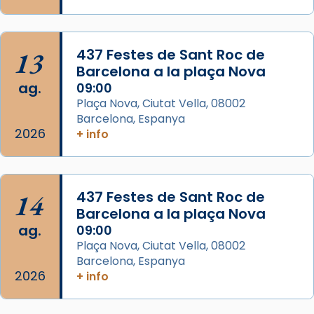
de Barcelona.
2 weeks ago
Aquest dilluns, 27 de juliol, ha tingut lloc la
13
437 Festes de Sant Roc de
missa d’acció de gràcies en agraïment al
Barcelona a la plaça Nova
comitè organitzador de la visita apostòlica
ag.
09:00
del Sant Pare Lleó XIV a Barcelona, i als
Plaça Nova, Ciutat Vella, 08002
col·laboradors, a la Catedral de Barcelona.
Barcelona, Espanya
L’arquebisbe de Barcelona, el cardenal Joan
2026
+ info
Josep Omella, ha presidit la missa i l’ha
concelebrat el bisbe auxiliar de Barcelona,
Mons. David Abadías.
14
437 Festes de Sant Roc de
📸 Dr. G. Simón
Barcelona a la plaça Nova
ag.
09:00
Photo
Plaça Nova, Ciutat Vella, 08002
View on Facebook
·
Share
Barcelona, Espanya
2026
+ info
Arquebisbat de Barcelona
2 weeks ago