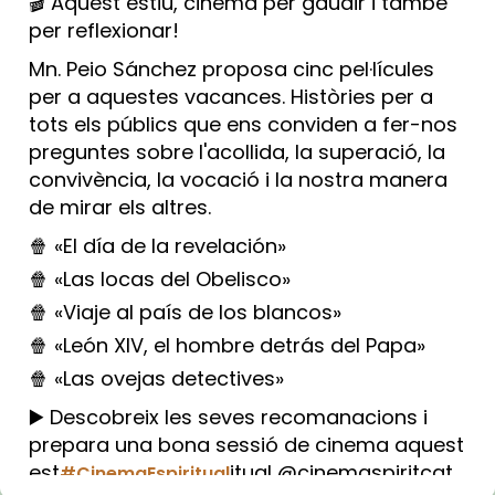
🎬 Aquest estiu, cinema per gaudir i també
per reflexionar!
Mn. Peio Sánchez proposa cinc pel·lícules
per a aquestes vacances. Històries per a
tots els públics que ens conviden a fer-nos
preguntes sobre l'acollida, la superació, la
convivència, la vocació i la nostra manera
de mirar els altres.
🍿 «El día de la revelación»
🍿 «Las locas del Obelisco»
🍿 «Viaje al país de los blancos»
🍿 «León XIV, el hombre detrás del Papa»
🍿 «Las ovejas detectives»
▶️ Descobreix les seves recomanacions i
prepara una bona sessió de cinema aquest
est
itual @cinemaspiritcat
#CinemaEspiritual