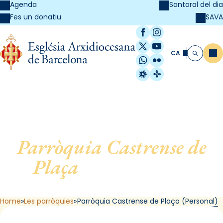
Agenda
Santoral del dia
SAVA
Fes un donatiu
Facebook
Instagram
X / Twitter
YouTube
CA
Me
Cerca
WhatsApp
Flickr
Radio Estel
Catalunya Cristi
Parròquia Castrense de
Plaça
, de Barcelona
(Personal)
Home
Les parròquies
Parròquia Castrense de Plaça (Personal)