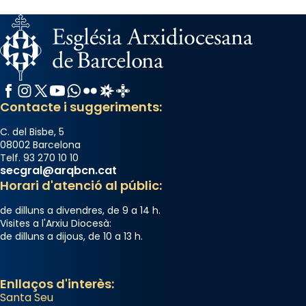
Facebook
Instagram
X / Twitter
YouTube
WhatsApp
Flickr
Radio Estel
Catalunya Cristiana
Contacte i suggeriments:
C. del Bisbe, 5
08002 Barcelona
Telf. 93 270 10 10
secgral@arqbcn.cat
Horari d'atenció al públic:
de dilluns a divendres, de 9 a 14 h.
Visites a l'Arxiu Diocesà:
de dilluns a dijous, de 10 a 13 h.
Enllaços d'interès:
Santa Seu