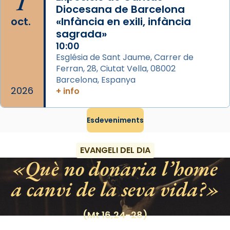
1
processó (recuperada el 1972) al voltant
Diocesana de Barcelona
del temple amb les relíquies de les santes.
oct.
«Infància en exili, infància
Des de 1985 hi participa també un grup de
sagrada»
diablesses amb música i ball propis. Festa
10:00
gran a Mataró.
Església de Sant Jaume, Carrer de
Ferran, 28, Ciutat Vella, 08002
«Si vols saber què és calor, ves per les
Barcelona, Espanya
Santes a Mataró»🥵.
2026
+ info
Photo
Esdeveniments
View on Facebook
·
Share
EVANGELI DEL DIA
Què no donaria l’home
a canvi de la seva vida?
(Mt 16,24-28)