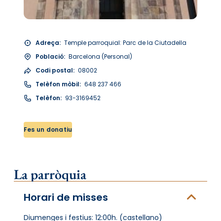
Adreça:
Temple parroquial: Parc de la Ciutadella
Població:
Barcelona (Personal)
Codi postal:
08002
Telèfon mòbil:
648 237 466
Telèfon:
93-3169452
Fes un donatiu
La parròquia
Horari de misses
Diumenges i festius: 12:00h. (castellano)