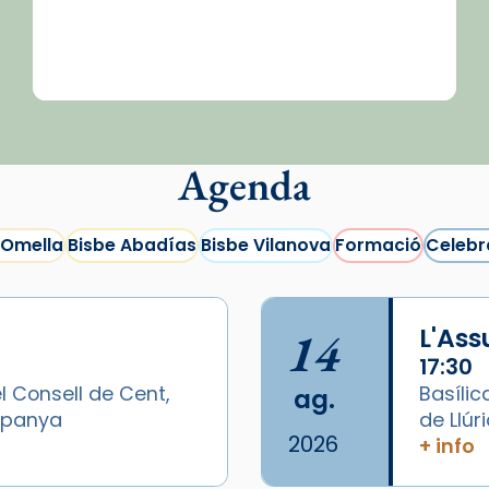
Agenda
 Omella
Bisbe Abadías
Bisbe Vilanova
Formació
Celebr
14
L'As
17:30
l Consell de Cent,
Basílic
ag.
Espanya
de Llúr
2026
+ info