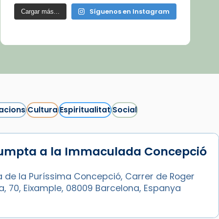
Síguenos en Instagram
Cargar más...
acions
Cultura
Espiritualitat
Social
sumpta a la Immaculada Concepció
a de la Puríssima Concepció, Carrer de Roger
ia, 70, Eixample, 08009 Barcelona, Espanya