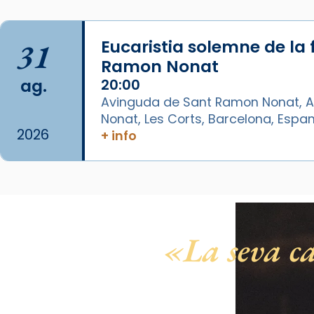
Arquebisbat de Barcelona
is at
Catedral de Barcelona.
1 week ago
31
Eucaristia solemne de la 
Aquest dilluns, 27 de juliol, ha
Ramon Nonat
tingut lloc la missa d’acció de
ag.
20:00
gràcies en agraïment al comitè
Avinguda de Sant Ramon Nonat, A
organitzador de la visita
Nonat, Les Corts, Barcelona, Espa
apostòlica del Sant Pare Lleó XIV
2026
+ info
a Barcelona, i als col·laboradors,
a la Catedral de Barcelona.
L’arquebisbe de Barcelona, el
cardenal Joan Josep Omella, ha
presidit la missa i l’ha
La seva ca
concelebrat el bisbe auxiliar de
Barcelona, Mons. David Abadías.
📸 Dr. G. Simón