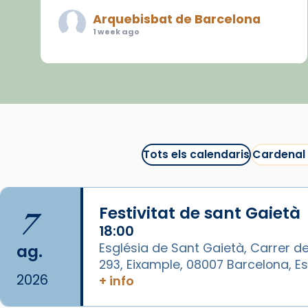
Arquebisbat de Barcelona
1 week ago
«Avui les santes Juliana i
Semproniana ens ajuden a alçar
la mirada»
Mons. Sergi Gordo, bisbe de
Tortosa, ha presidit aquest 27 de
juliol la missa de Les Santes de
Tots els calendaris
Cardenal
Mataró.
🔗
tinyurl.com/cvu5jmbk
7
Festivitat de sant Gaietà
📸 J. Merino
18:00
Photo
Església de Sant Gaietà, Carrer de
ag.
293, Eixample, 08007 Barcelona, 
View on Facebook
·
Share
2026
+ info