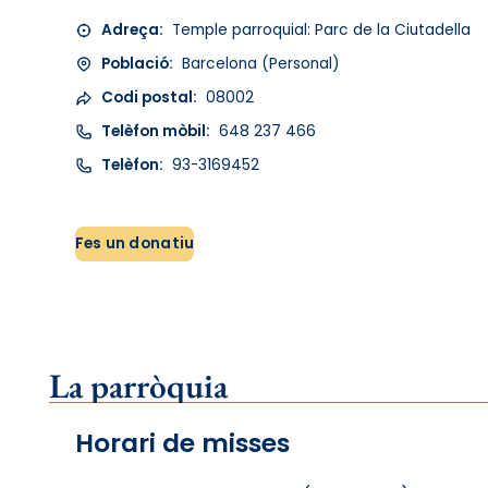
Adreça:
Temple parroquial: Parc de la Ciutadella
Població:
Barcelona (Personal)
Codi postal:
08002
Telèfon mòbil:
648 237 466
Telèfon:
93-3169452
Fes un donatiu
La parròquia
Horari de misses