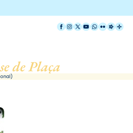
Facebook
Instagram
X / Twitter
YouTube
WhatsApp
Flickr
Radio Est
Catal
se de Plaça
, de Barcelon
sonal)