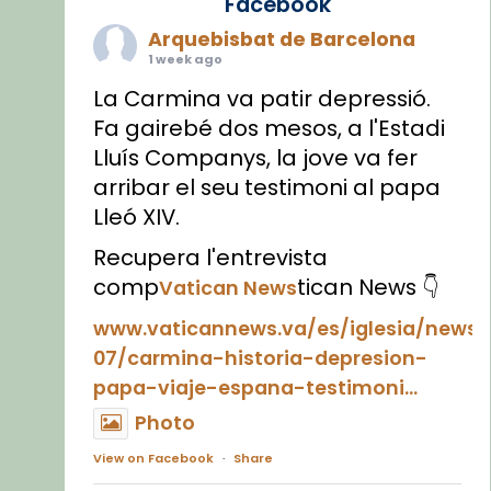
Facebook
Arquebisbat de Barcelona
1 week ago
La Carmina va patir depressió.
Fa gairebé dos mesos, a l'Estadi
Lluís Companys, la jove va fer
arribar el seu testimoni al papa
Lleó XIV.
Recupera l'entrevista
comp
tican News 👇
Vatican News
www.vaticannews.va/es/iglesia/news
07/carmina-historia-depresion-
papa-viaje-espana-testimoni...
Photo
View on Facebook
·
Share