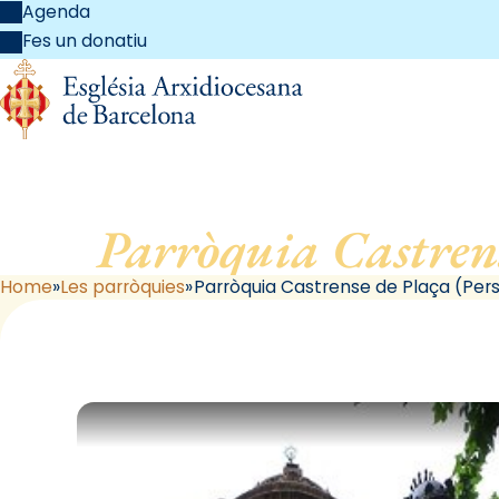
Agenda
Fes un donatiu
Parròquia Castren
Home
Les parròquies
Parròquia Castrense de Plaça (Per