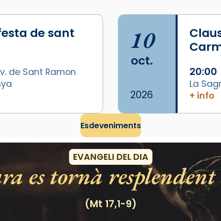
festa de sant
10
Claus
Carme
oct.
20:00
v. de Sant Ramon
nya
La Sag
2026
+ info
Esdeveniments
EVANGELI DEL DIA
ra es tornà resplendent 
(Mt 17,1-9)