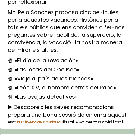
per reflexionar!
Mn. Peio Sánchez proposa cinc pel·lícules
per a aquestes vacances. Històries per a
tots els públics que ens conviden a fer-nos
preguntes sobre l'acollida, la superació, la
convivència, la vocació i la nostra manera
de mirar els altres.
🍿 «El día de la revelación»
🍿 «Las locas del Obelisco»
🍿 «Viaje al país de los blancos»
🍿 «León XIV, el hombre detrás del Papa»
🍿 «Las ovejas detectives»
▶️ Descobreix les seves recomanacions i
prepara una bona sessió de cinema aquest
est
itual @cinemaspiritcat
#CinemaEspiritual
Imatge: Generada amb IA (OpenAI)