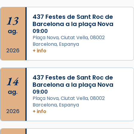
Aquest dilluns, 27 de juliol, ha tingut lloc la
13
437 Festes de Sant Roc de
missa d’acció de gràcies en agraïment al
Barcelona a la plaça Nova
comitè organitzador de la visita apostòlica
ag.
09:00
del Sant Pare Lleó XIV a Barcelona, i als
Plaça Nova, Ciutat Vella, 08002
col·laboradors, a la Catedral de Barcelona.
Barcelona, Espanya
L’arquebisbe de Barcelona, el cardenal Joan
2026
+ info
Josep Omella, ha presidit la missa i l’ha
concelebrat el bisbe auxiliar de Barcelona,
Mons. David Abadías.
14
437 Festes de Sant Roc de
📸 Dr. G. Simón
Barcelona a la plaça Nova
ag.
09:00
Photo
Plaça Nova, Ciutat Vella, 08002
View on Facebook
·
Share
Barcelona, Espanya
2026
+ info
Arquebisbat de Barcelona
2 weeks ago