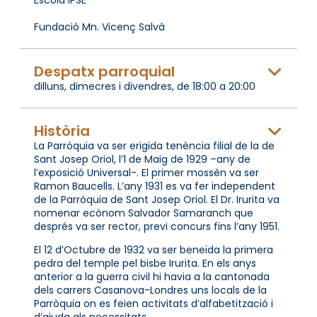
Fundació Mn. Vicenç Salvà
Despatx parroquial
dilluns, dimecres i divendres, de 18:00 a 20:00
Història
La Parròquia va ser erigida tenència filial de la de
Sant Josep Oriol, l’1 de Maig de 1929 –any de
l’exposició Universal-. El primer mossèn va ser
Ramon Baucells. L’any 1931 es va fer independent
de la Parròquia de Sant Josep Oriol. El Dr. Irurita va
nomenar ecònom Salvador Samaranch que
després va ser rector, previ concurs fins l’any 1951.
El 12 d’Octubre de 1932 va ser beneïda la primera
pedra del temple pel bisbe Irurita. En els anys
anterior a la guerra civil hi havia a la cantonada
dels carrers Casanova-Londres uns locals de la
Parròquia on es feien activitats d’alfabetització i
d’ajuda als necessitats.