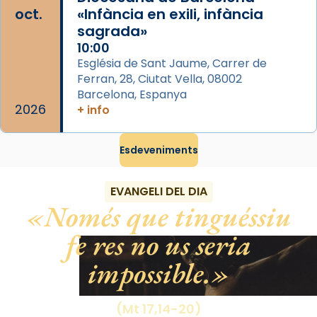
del temple amb les relíquies de les santes.
oct.
«Infància en exili, infància
Des de 1985 hi participa també un grup de
sagrada»
diablesses amb música i ball propis. Festa
10:00
gran a Mataró.
Església de Sant Jaume, Carrer de
Ferran, 28, Ciutat Vella, 08002
«Si vols saber què és calor, ves per les
Barcelona, Espanya
Santes a Mataró»🥵.
2026
+ info
Photo
Esdeveniments
View on Facebook
·
Share
EVANGELI DEL DIA
Només que tinguéssiu
fe res no us seria
impossible.
(Mt 17,14-20)