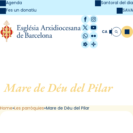
Agenda
Santoral del dia
SAVA
Fes un donatiu
Facebook
Instagram
X / Twitter
YouTube
CA
Me
Cerca
WhatsApp
Flickr
Radio Estel
Catalunya Cristi
Mare de Déu del Pilar
, de
Barcelona
Home
Les parròquies
Mare de Déu del Pilar