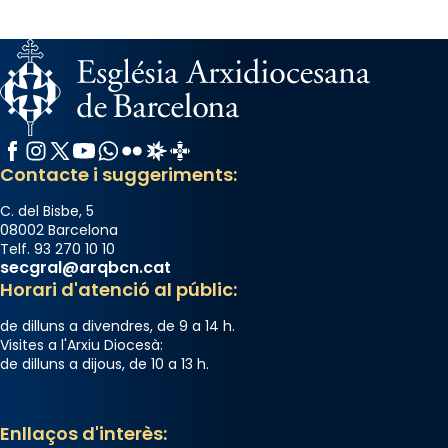
Facebook
Instagram
X / Twitter
YouTube
WhatsApp
Flickr
Radio Estel
Catalunya Cristiana
Contacte i suggeriments:
C. del Bisbe, 5
08002 Barcelona
Telf. 93 270 10 10
secgral@arqbcn.cat
Horari d'atenció al públic:
de dilluns a divendres, de 9 a 14 h.
Visites a l'Arxiu Diocesà:
de dilluns a dijous, de 10 a 13 h.
Enllaços d'interès: