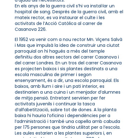
En els anys de la guerra civil s’hi va instal·lar un
hospital de sang. Després de la guerra civil, amb el
mateix rector, es va instaurar el culte i les
activitats de l’Acció Catòlica al carrer de
Casanova 226.
El 1952 va venir com a nou rector Mn. Viçens Salvà
i Mas que impulsà la idea de construir una ciutat
parroquial on hi hagués a més del temple
definitiu dos altres sectors del carrer Casanova i
del carrer Londres. En un tros del carrer Casanova
es projecten baixos i sis plantes destinats a una
escola masculina de primer i segon
ensenyament, és a dir, una escola parroquial. Els
baixos, amb llum i aire i un pati interior, es
destinarien a una cuina i un menjador d’alumnes
de mitja pensió. Entretant servirien per fer
activitats juvenils i continuar la tasca
d’alfabetització, sobre tot de dones. A la planta
baixa hi hauria l’oficina i dependències per a
l’administració i també una capella amb cabuda
per 175 persones que tindria utilitat per a l’escola.
Les aules estarien a les plantes superiors i, en