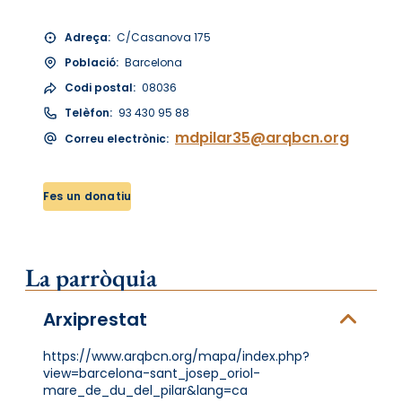
Adreça:
C/Casanova 175
Població:
Barcelona
Codi postal:
08036
Telèfon:
93 430 95 88
mdpilar35@arqbcn.org
Correu electrònic:
Fes un donatiu
La parròquia
Arxiprestat
https://www.arqbcn.org/mapa/index.php?
view=barcelona-sant_josep_oriol-
mare_de_du_del_pilar&lang=ca