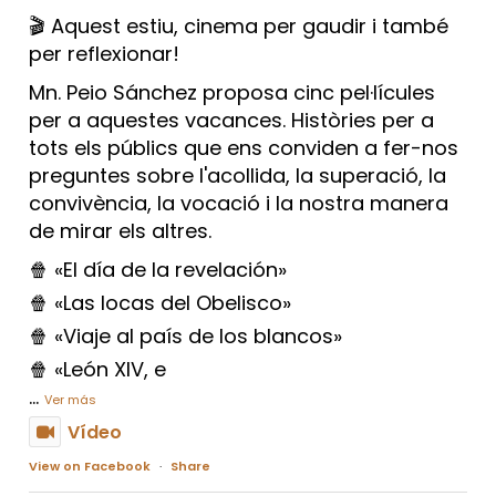
🎬 Aquest estiu, cinema per gaudir i també
per reflexionar!
Mn. Peio Sánchez proposa cinc pel·lícules
per a aquestes vacances. Històries per a
tots els públics que ens conviden a fer-nos
preguntes sobre l'acollida, la superació, la
convivència, la vocació i la nostra manera
de mirar els altres.
🍿 «El día de la revelación»
🍿 «Las locas del Obelisco»
🍿 «Viaje al país de los blancos»
🍿 «León XIV, e
...
Ver más
Vídeo
View on Facebook
·
Share