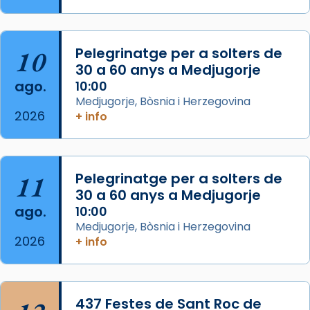
del Sant Pare Lleó XIV a Barcelona, i als
col·laboradors, a la Catedral de Barcelona.
10
Pelegrinatge per a solters de
L’arquebisbe de Barcelona, el cardenal Joan
30 a 60 anys a Medjugorje
Josep Omella, ha presidit la missa i l’ha
ago.
10:00
concelebrat el bisbe auxiliar de Barcelona,
Medjugorje, Bòsnia i Herzegovina
Mons. David Abadías.
2026
+ info
📸 Dr. G. Simón
Foto
11
Pelegrinatge per a solters de
View on Facebook
·
Share
30 a 60 anys a Medjugorje
ago.
10:00
Arquebisbat de Barcelona
Medjugorje, Bòsnia i Herzegovina
2 weeks ago
2026
+ info
Memòria de les santes Juliana i
Semproniana, verges i màrtirs.
Acompanyant la història de sant Cugat, a
437 Festes de Sant Roc de