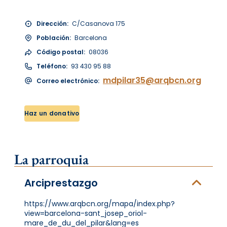
Dirección:
C/Casanova 175
Población:
Barcelona
Código postal:
08036
Teléfono:
93 430 95 88
mdpilar35@arqbcn.org
Correo electrónico:
Haz un donativo
La parroquia
Arciprestazgo
https://www.arqbcn.org/mapa/index.php?
view=barcelona-sant_josep_oriol-
mare_de_du_del_pilar&lang=es