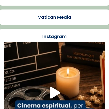
Arquebisbat de Barcelona
1 week ago
Vatican Media
La Carmina va patir depressió. Fa gairebé
dos mesos, a l'Estadi Lluís Companys, la
jove va fer arribar el seu testimoni al papa
Instagram
Lleó XIV.
Recupera l'entrevista comp
Vatican
tican News 👇
News
www.vaticannews.va/es/iglesia/news/2026-
07/carmina-historia-depresion-papa-viaje-
espana-testimoni...
Foto
View on Facebook
·
Share
Arquebisbat de Barcelona
2 weeks ago