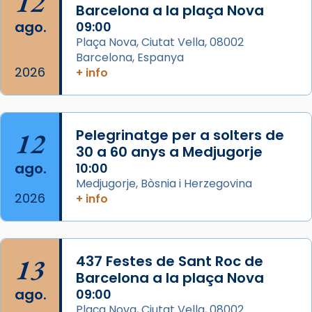
12
partir de l’Edat Mitjana sorgeix la tradició
Barcelona a la plaça Nova
que les santes Juliana (“relatiu a Júlia”) i
ago.
09:00
Semproniana (“relatiu a Semprònia =
Plaça Nova, Ciutat Vella, 08002
eterna”) són deixebles seves. I l’any 1667, el
Barcelona, Espanya
2026
frare Joan Gaspar Roig, afirma en una obra
+ info
que les santes són filles de l’antiga Iluro.
Mataró en reivindicarà les relíq
...
Ver más
12
Pelegrinatge per a solters de
Foto
30 a 60 anys a Medjugorje
ago.
10:00
View on Facebook
·
Share
Medjugorje, Bòsnia i Herzegovina
2026
+ info
13
437 Festes de Sant Roc de
Barcelona a la plaça Nova
ago.
09:00
Plaça Nova, Ciutat Vella, 08002