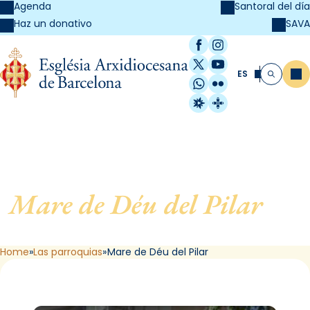
Agenda
Santoral del día
SAVA
Haz un donativo
Facebook
Instagram
X / Twitter
YouTube
ES
Me
Buscar
WhatsApp
Flickr
Radio Estel
Catalunya Cristi
Mare de Déu del Pilar
, de
Barcelona
Home
Las parroquias
Mare de Déu del Pilar