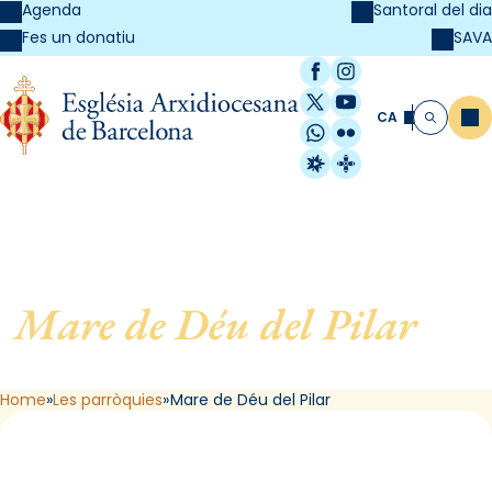
Agenda
Santoral del dia
SAVA
Fes un donatiu
Facebook
Instagram
X / Twitter
YouTube
CA
Me
Cerca
WhatsApp
Flickr
Radio Estel
Catalunya Cristi
Mare de Déu del Pilar
, de
Barcelona
Home
Les parròquies
Mare de Déu del Pilar