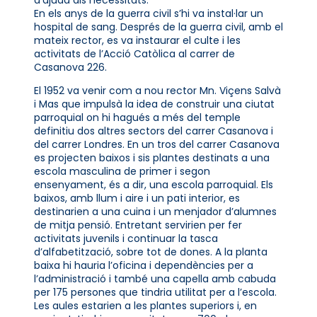
En els anys de la guerra civil s’hi va instal·lar un
hospital de sang. Després de la guerra civil, amb el
mateix rector, es va instaurar el culte i les
activitats de l’Acció Catòlica al carrer de
Casanova 226.
El 1952 va venir com a nou rector Mn. Viçens Salvà
i Mas que impulsà la idea de construir una ciutat
parroquial on hi hagués a més del temple
definitiu dos altres sectors del carrer Casanova i
del carrer Londres. En un tros del carrer Casanova
es projecten baixos i sis plantes destinats a una
escola masculina de primer i segon
ensenyament, és a dir, una escola parroquial. Els
baixos, amb llum i aire i un pati interior, es
destinarien a una cuina i un menjador d’alumnes
de mitja pensió. Entretant servirien per fer
activitats juvenils i continuar la tasca
d’alfabetització, sobre tot de dones. A la planta
baixa hi hauria l’oficina i dependències per a
l’administració i també una capella amb cabuda
per 175 persones que tindria utilitat per a l’escola.
Les aules estarien a les plantes superiors i, en