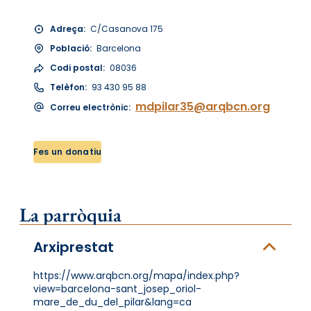
Adreça:
C/Casanova 175
Població:
Barcelona
Codi postal:
08036
Telèfon:
93 430 95 88
mdpilar35@arqbcn.org
Correu electrònic:
Fes un donatiu
La parròquia
Arxiprestat
https://www.arqbcn.org/mapa/index.php?
view=barcelona-sant_josep_oriol-
mare_de_du_del_pilar&lang=ca