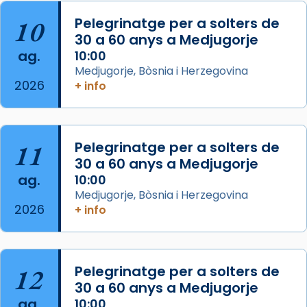
Aquest dilluns, 27 de juliol, ha tingut lloc la
10
Pelegrinatge per a solters de
missa d’acció de gràcies en agraïment al
30 a 60 anys a Medjugorje
ag.
comitè organitzador de la visita apostòlica
10:00
Medjugorje, Bòsnia i Herzegovina
del Sant Pare Lleó XIV a Barcelona, i als
2026
+ info
col·laboradors, a la Catedral de Barcelona.
L’arquebisbe de Barcelona, el cardenal Joan
Josep Omella, ha presidit la missa i l’ha
11
Pelegrinatge per a solters de
concelebrat el bisbe auxiliar de Barcelona,
30 a 60 anys a Medjugorje
Mons. David Abadías.
ag.
10:00
📸 Dr. G. Simón
Medjugorje, Bòsnia i Herzegovina
2026
+ info
Photo
View on Facebook
·
Share
12
Pelegrinatge per a solters de
Arquebisbat de Barcelona
2 weeks ago
30 a 60 anys a Medjugorje
ag.
10:00