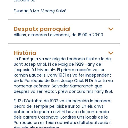
Fundació Mn. Vicenç Salvà
Despatx parroquial
dilluns, dimecres i divendres, de 18:00 a 20:00
Història
La Parròquia va ser erigida tenència filial de la de
Sant Josep Oriol, l’1 de Maig de 1929 –any de
l’exposició Universal-. El primer mossèn va ser
Ramon Baucells. L’any 1931 es va fer independent
de la Parròquia de Sant Josep Oriol. El Dr. Irurita va
nomenar ecònom Salvador Samaranch que
després va ser rector, previ concurs fins l’any 1951.
El 12 d’Octubre de 1932 va ser beneïda la primera
pedra del temple pel bisbe Irurita. En els anys
anterior a la guerra civil hi havia a la cantonada
dels carrers Casanova-Londres uns locals de la
Parròquia on es feien activitats d’alfabetització i
d’ajuda als necessitats.