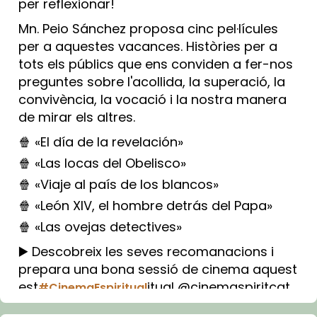
per reflexionar!
Mn. Peio Sánchez proposa cinc pel·lícules
per a aquestes vacances. Històries per a
tots els públics que ens conviden a fer-nos
preguntes sobre l'acollida, la superació, la
convivència, la vocació i la nostra manera
de mirar els altres.
🍿 «El día de la revelación»
🍿 «Las locas del Obelisco»
🍿 «Viaje al país de los blancos»
🍿 «León XIV, el hombre detrás del Papa»
🍿 «Las ovejas detectives»
▶️ Descobreix les seves recomanacions i
prepara una bona sessió de cinema aquest
est
itual @cinemaspiritcat
#CinemaEspiritual
Imatge: Generada amb IA (OpenAI)