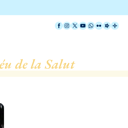
Facebook
Instagram
X / Twitter
YouTube
WhatsApp
Flickr
Radio Est
Catal
u de la Salut
, de Bada