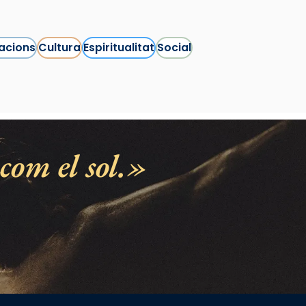
acions
Cultura
Espiritualitat
Social
com el sol.