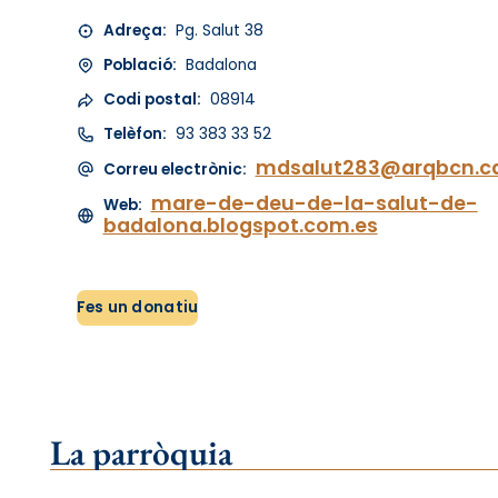
Adreça:
Pg. Salut 38
Població:
Badalona
Codi postal:
08914
Telèfon:
93 383 33 52
mdsalut283@arqbcn.c
Correu electrònic:
mare-de-deu-de-la-salut-de-
Web:
badalona.blogspot.com.es
Fes un donatiu
La parròquia