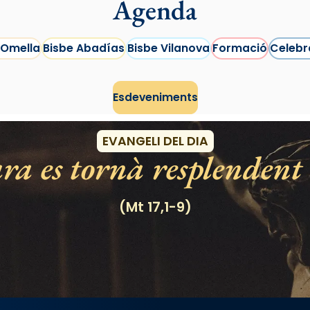
Agenda
 Omella
Bisbe Abadías
Bisbe Vilanova
Formació
Celebr
Esdeveniments
EVANGELI DEL DIA
ra es tornà resplendent 
(Mt 17,1-9)