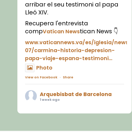
arribar el seu testimoni al papa
Lleó XIV.
Recupera l'entrevista
comp
tican News 👇
Vatican News
www.vaticannews.va/es/iglesia/news
07/carmina-historia-depresion-
papa-viaje-espana-testimoni...
Photo
View on Facebook
·
Share
Arquebisbat de Barcelona
1 week ago
«Avui les santes Juliana i
Semproniana ens ajuden a alçar
la mirada»