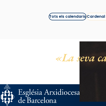
Mons. Sergi Gordo, bisbe de
Tortosa, ha presidit aquest 27 de
juliol la missa de Les Santes de
Tots els calendaris
Cardenal
Mataró.
🔗
tinyurl.com/cvu5jmbk
📸 J. Merino
Photo
La seva ca
View on Facebook
·
Share
Arquebisbat de Barcelona
is at
Catedral de Barcelona.
1 week ago
Aquest dilluns, 27 de juliol, ha
tingut lloc la missa d’acció de
gràcies en agraïment al comitè
organitzador de la visita