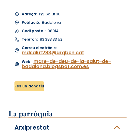
Adreça:
Pg. Salut 38
Població:
Badalona
Codi postal:
08914
Telèfon:
93 383 33 52
Correu electrònic:
mdsalut283@arqbcn.cat
mare-de-deu-de-la-salut-de-
Web:
badalona.blogspot.com.es
Fes un donatiu
La parròquia
Arxiprestat