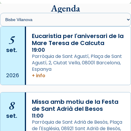
presidit aquest 27 de juliol la missa de Les
Agenda
Santes de Mataró.
🔗
tinyurl.com/cvu5jmbk
📸 J. Merino
5
Eucaristia per l'aniversari de la
Mare Teresa de Calcuta
Photo
set.
19:00
View on Facebook
·
Share
Parròquia de Sant Agustí, Plaça de Sant
Agustí, 2, Ciutat Vella, 08001 Barcelona,
Arquebisbat de Barcelona
is at Catedral
Espanya
de Barcelona.
2026
+ info
2 weeks ago
Aquest dilluns, 27 de juliol, ha tingut lloc la
missa d’acció de gràcies en agraïment al
8
Missa amb motiu de la Festa
comitè organitzador de la visita apostòlica
de Sant Adrià del Besos
del Sant Pare Lleó XIV a Barcelona, i als
set.
11:00
col·laboradors, a la Catedral de Barcelona.
Parròquia de Sant Adrià de Besòs, Plaça
L’arquebisbe de Barcelona, el cardenal Joan
de l'Església, 08921 Sant Adrià de Besòs,