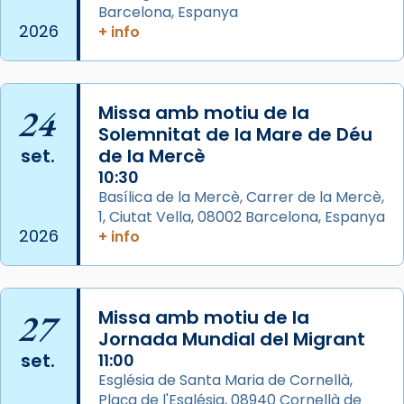
Josep Omella, ha presidit la missa i l’ha
Barcelona, Espanya
2026
+ info
concelebrat el bisbe auxiliar de Barcelona,
Mons. David Abadías.
📸 Dr. G. Simón
24
Missa amb motiu de la
Photo
Solemnitat de la Mare de Déu
View on Facebook
·
Share
set.
de la Mercè
10:30
Arquebisbat de Barcelona
Basílica de la Mercè, Carrer de la Mercè,
2 weeks ago
1, Ciutat Vella, 08002 Barcelona, Espanya
2026
+ info
Memòria de les santes Juliana i
Semproniana, verges i màrtirs.
Acompanyant la història de sant Cugat, a
27
Missa amb motiu de la
partir de l’Edat Mitjana sorgeix la tradició
Jornada Mundial del Migrant
que les santes Juliana (“relatiu a Júlia”) i
set.
11:00
Semproniana (“relatiu a Semprònia =
Església de Santa Maria de Cornellà,
eterna”) són deixebles seves. I l’any 1667, el
Plaça de l'Església, 08940 Cornellà de