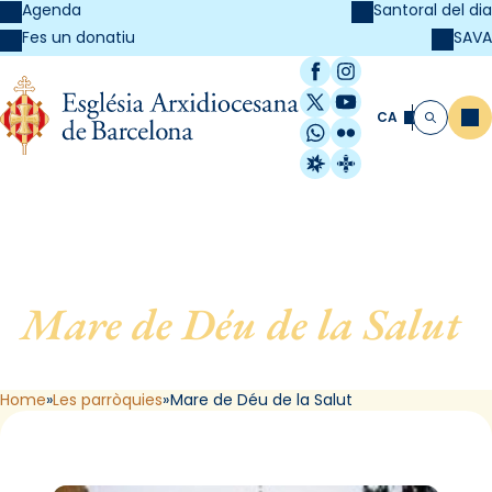
Agenda
Santoral del dia
SAVA
Fes un donatiu
Facebook
Instagram
X / Twitter
YouTube
CA
Me
Cerca
WhatsApp
Flickr
Radio Estel
Catalunya Cristi
Mare de Déu de la Salut
,
de Badalona
Home
Les parròquies
Mare de Déu de la Salut