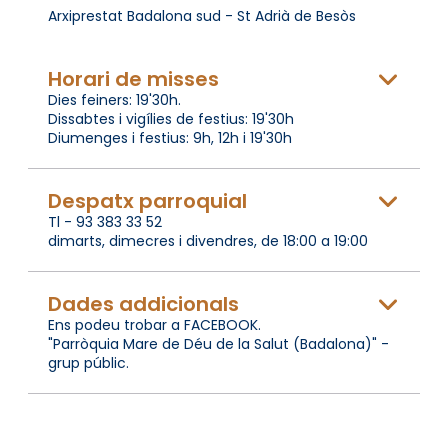
Arxiprestat Badalona sud - St Adrià de Besòs
Horari de misses
Dies feiners: 19'30h.
Dissabtes i vigílies de festius: 19'30h
Diumenges i festius: 9h, 12h i 19'30h
Despatx parroquial
Tl - 93 383 33 52
dimarts, dimecres i divendres, de 18:00 a 19:00
Dades addicionals
Ens podeu trobar a FACEBOOK.
"Parròquia Mare de Déu de la Salut (Badalona)" -
grup públic.