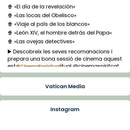
🍿 «El día de la revelación»
🍿 «Las locas del Obelisco»
🍿 «Viaje al país de los blancos»
🍿 «León XIV, el hombre detrás del Papa»
🍿 «Las ovejas detectives»
▶️ Descobreix les seves recomanacions i
prepara una bona sessió de cinema aquest
est
itual @cinemaspiritcat
#CinemaEspiritual
Imatge: Generada amb IA (OpenAI)
Video
Vatican Media
View on Facebook
·
Share
Instagram
Arquebisbat de Barcelona
1 week ago
La Carmina va patir depressió. Fa gairebé