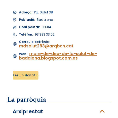
Adreça:
Pg. Salut 38
Població:
Badalona
Codi postal:
08914
Telèfon:
93 383 33 52
Correu electrònic:
mdsalut283@arqbcn.cat
mare-de-deu-de-la-salut-de-
Web:
badalona.blogspot.com.es
Fes un donatiu
La parròquia
Arxiprestat