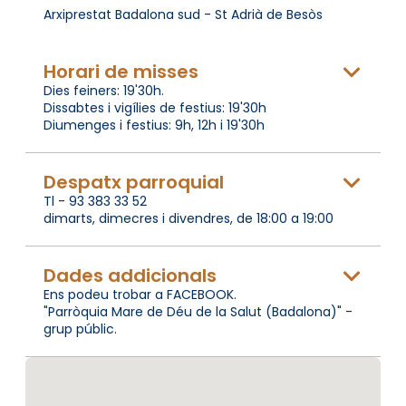
Arxiprestat Badalona sud - St Adrià de Besòs
Horari de misses
Dies feiners: 19'30h.
Dissabtes i vigílies de festius: 19'30h
Diumenges i festius: 9h, 12h i 19'30h
Despatx parroquial
Tl - 93 383 33 52
dimarts, dimecres i divendres, de 18:00 a 19:00
Dades addicionals
Ens podeu trobar a FACEBOOK.
"Parròquia Mare de Déu de la Salut (Badalona)" -
grup públic.