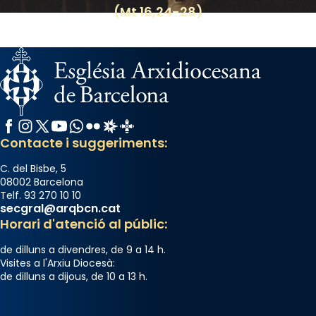
Photo
(Mt 16,24-28)
View on Facebook
·
Share
Facebook
Instagram
X / Twitter
YouTube
WhatsApp
Flickr
Radio Estel
Catalunya Cristiana
Contacte i suggeriments:
C. del Bisbe, 5
08002 Barcelona
Telf. 93 270 10 10
secgral@arqbcn.cat
Horari d'atenció al públic:
de dilluns a divendres, de 9 a 14 h.
Visites a l'Arxiu Diocesà:
de dilluns a dijous, de 10 a 13 h.