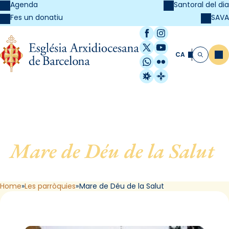
Agenda
Santoral del dia
SAVA
Fes un donatiu
Facebook
Instagram
X / Twitter
YouTube
CA
Me
Cerca
WhatsApp
Flickr
Radio Estel
Catalunya Cristi
Mare de Déu de la Salut
,
de Badalona
Home
Les parròquies
Mare de Déu de la Salut