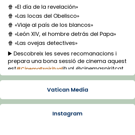
🍿 «El día de la revelación»
🍿 «Las locas del Obelisco»
🍿 «Viaje al país de los blancos»
🍿 «León XIV, el hombre detrás del Papa»
🍿 «Las ovejas detectives»
▶️ Descobreix les seves recomanacions i
prepara una bona sessió de cinema aquest
est
itual @cinemaspiritcat
#CinemaEspiritual
Imatge: Generada amb IA (OpenAI)
Video
Vatican Media
View on Facebook
·
Share
Instagram
Arquebisbat de Barcelona
1 week ago
La Carmina va patir depressió. Fa gairebé