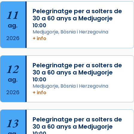
Josep Omella, ha presidit la missa i l’ha
11
Pelegrinatge per a solters de
concelebrat el bisbe auxiliar de Barcelona,
30 a 60 anys a Medjugorje
Mons. David Abadías.
ag.
10:00
📸 Dr. G. Simón
Medjugorje, Bòsnia i Herzegovina
2026
+ info
Photo
View on Facebook
·
Share
12
Pelegrinatge per a solters de
Arquebisbat de Barcelona
2 weeks ago
30 a 60 anys a Medjugorje
ag.
10:00
Memòria de les santes Juliana i
Medjugorje, Bòsnia i Herzegovina
Semproniana, verges i màrtirs.
2026
+ info
Acompanyant la història de sant Cugat, a
partir de l’Edat Mitjana sorgeix la tradició
que les santes Juliana (“relatiu a Júlia”) i
13
Pelegrinatge per a solters de
Semproniana (“relatiu a Semprònia =
30 a 60 anys a Medjugorje
eterna”) són deixebles seves. I l’any 1667, el
ag.
10:00