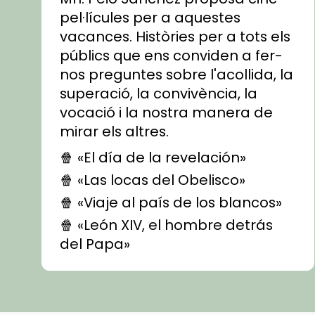
pel·lícules per a aquestes
vacances. Històries per a tots els
públics que ens conviden a fer-
nos preguntes sobre l'acollida, la
superació, la convivència, la
vocació i la nostra manera de
mirar els altres.
🍿 «El día de la revelación»
🍿 «Las locas del Obelisco»
🍿 «Viaje al país de los blancos»
🍿 «León XIV, el hombre detrás
del Papa»
🍿 «Las ovejas detectives»
▶️ Descobreix les seves
recomanacions i prepara una