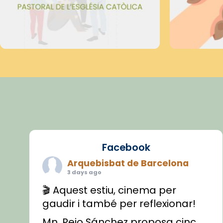
Facebook
Arquebisbat de Barcelona
3 days ago
🎬 Aquest estiu, cinema per
gaudir i també per reflexionar!
Mn. Peio Sánchez proposa cinc