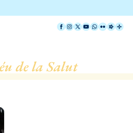
Facebook
Instagram
X / Twitter
YouTube
WhatsApp
Flickr
Radio Est
Catal
u de la Salut
, de Bada