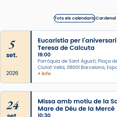
bona sessió de cinema aquest
est
itual
#CinemaEspiritual
Tots els calendaris
Cardenal
@cinemaspiritcat
Imatge: Generada amb IA
(OpenAI)
5
Eucaristia per l'aniversar
Video
Teresa de Calcuta
set.
19:00
View on Facebook
·
Share
Parròquia de Sant Agustí, Plaça de
Ciutat Vella, 08001 Barcelona, Es
Arquebisbat de Barcelona
2026
+ info
1 week ago
La Carmina va patir depressió.
Fa gairebé dos mesos, a l'Estadi
Lluís Companys, la jove va fer
24
Missa amb motiu de la So
arribar el seu testimoni al papa
Mare de Déu de la Mercè
Lleó XIV.
set.
10:30