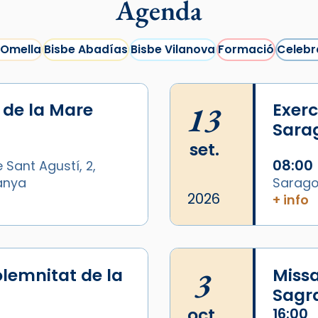
Agenda
 Omella
Bisbe Abadías
Bisbe Vilanova
Formació
Celebr
i de la Mare
13
Exerc
Sara
set.
08:00
 Sant Agustí, 2,
panya
Sarago
2026
+ info
lemnitat de la
3
Missa
Sagr
oct.
16:00