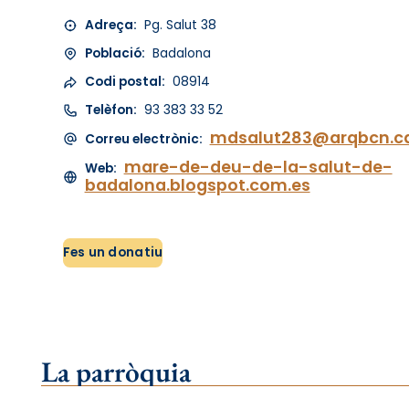
Adreça:
Pg. Salut 38
Població:
Badalona
Codi postal:
08914
Telèfon:
93 383 33 52
mdsalut283@arqbcn.c
Correu electrònic:
mare-de-deu-de-la-salut-de-
Web:
badalona.blogspot.com.es
Fes un donatiu
La parròquia