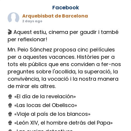
Facebook
Arquebisbat de Barcelona
2 days ago
🎬 Aquest estiu, cinema per gaudir i també
per reflexionar!
Mn. Peio Sánchez proposa cinc pel·lícules
per a aquestes vacances. Històries per a
tots els públics que ens conviden a fer-nos
preguntes sobre l'acollida, la superació, la
convivència, la vocació i la nostra manera
de mirar els altres.
🍿 «El día de la revelación»
🍿 «Las locas del Obelisco»
🍿 «Viaje al país de los blancos»
🍿 «León XIV, el hombre detrás del Papa»