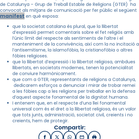
de Catalunya – Grup de Treball Estable de Religions (GTER) ha
convocat als mitjans de comunicació per fer públic el següent
manifest
en què exposa:
que la societat catalana és plural, que la llibertat
d’expressió permet comentaris sobre el fet religiós amb
l’únic límit del respecte als sentiments de l’altre i el
manteniment de la convivència, així com la no incitació a
l’antisemitisme, la islamofòbia, la cristianofòbia o altres
fòbies religioses.
que la llibertat d’expressió i la llibertat religiosa, ambdues
llibertats, en societats modernes, tenen la potencialitat
de conviure harmònicament.
que com a GTER, representants de religions a Catalunya,
dedicarem esforços a denunciar i mirar de trobar remei
a les fòbies cap a les religions per treballar en la defensa
d’aquest aspecte fonamental de la dignitat humana.
I entenem que, en el respecte d’una llei fonamental
universal com és el dret a la llibertat religiosa, és un valor
que tots junts, administració, societat civil, creients i no
creients, hem de protegir.
Compartir:
Facebook
X / Twitter
WhatsApp
Email
Imprimir