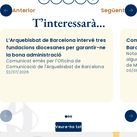
Anterior
Següent
T’interessarà…
L’Arquebisbat de Barcelona intervé tres
Com
fundacions diocesanes per garantir-ne
Bar
Nota
la bona administració
algu
Comunicat emès per l'Oficina de
de M
Comunicació de l'Arquebisbat de Barcelona
06/0
22/07/2026
Veure-ho tot