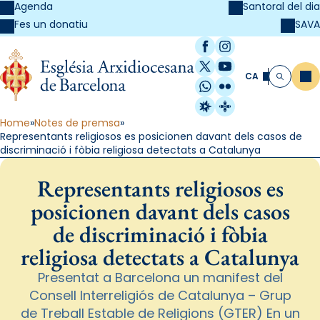
Agenda
Santoral del dia
SAVA
Fes un donatiu
Facebook
Instagram
X / Twitter
YouTube
CA
Me
Cerca
WhatsApp
Flickr
Radio Estel
Catalunya Cristi
Home
Notes de premsa
Representants religiosos es posicionen davant dels casos de
discriminació i fòbia religiosa detectats a Catalunya
Representants religiosos es
posicionen davant dels casos
de discriminació i fòbia
religiosa detectats a Catalunya
Presentat a Barcelona un manifest del
Consell Interreligiós de Catalunya – Grup
de Treball Estable de Religions (GTER) En un