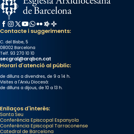
Facebook
Instagram
X / Twitter
YouTube
WhatsApp
Flickr
Radio Estel
Catalunya Cristiana
Contacte i suggeriments:
C. del Bisbe, 5
08002 Barcelona
Telf. 93 270 10 10
secgral@arqbcn.cat
Horari d'atenció al públic:
de dilluns a divendres, de 9 a 14 h.
Visites a l'Arxiu Diocesà:
de dilluns a dijous, de 10 a 13 h.
Enllaços d'interès:
Santa Seu
Conferència Episcopal Espanyola
Conferència Episcopal Tarraconense
Catedral de Barcelona