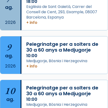
18:00
Photo
ag.
Església de Sant Gaietà, Carrer del
View on Facebook
·
Share
Consell de Cent, 293, Eixample, 08007
Barcelona, Espanya
2026
Arquebisbat de Barcelona
+ info
is at Catedral
de Barcelona.
2 weeks ago
Aquest dilluns, 27 de juliol, ha tingut lloc la
9
Pelegrinatge per a solters de
missa d’acció de gràcies en agraïment al
30 a 60 anys a Medjugorje
comitè organitzador de la visita apostòlica
ag.
10:00
del Sant Pare Lleó XIV a Barcelona, i als
Medjugorje, Bòsnia i Herzegovina
col·laboradors, a la Catedral de Barcelona.
2026
+ info
L’arquebisbe de Barcelona, el cardenal Joan
Josep Omella, ha presidit la missa i l’ha
concelebrat el bisbe auxiliar de Barcelona,
10
Pelegrinatge per a solters de
Mons. David Abadías.
30 a 60 anys a Medjugorje
📸 Dr. G. Simón
ag.
10:00
Medjugorje, Bòsnia i Herzegovina
Photo