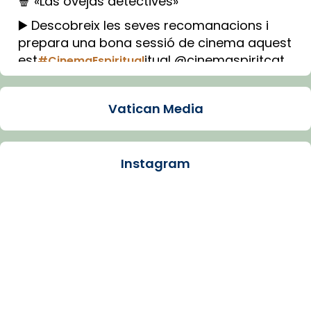
🍿 «Las ovejas detectives»
▶️ Descobreix les seves recomanacions i
prepara una bona sessió de cinema aquest
est
itual @cinemaspiritcat
#CinemaEspiritual
Imatge: Generada amb IA (OpenAI)
Video
Vatican Media
View on Facebook
·
Share
Instagram
Arquebisbat de Barcelona
1 week ago
La Carmina va patir depressió. Fa gairebé
dos mesos, a l'Estadi Lluís Companys, la
jove va fer arribar el seu testimoni al papa
Lleó XIV.
Recupera l'entrevista comp
Vatican
tican News 👇
News