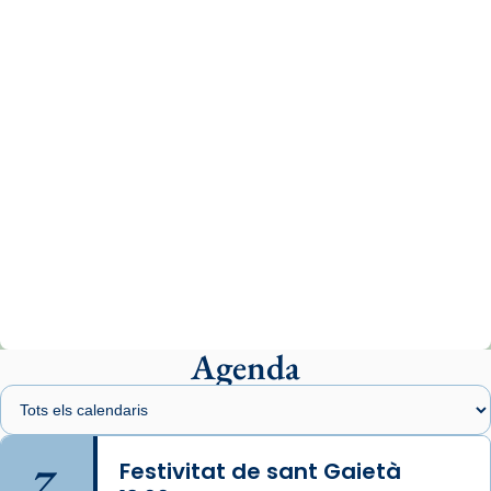
www.vaticannews.va/es/iglesia/news/2026-
07/carmina-historia-depresion-papa-viaje-
espana-testimoni...
Photo
View on Facebook
·
Share
Arquebisbat de Barcelona
1 week ago
«Avui les santes Juliana i Semproniana ens
ajuden a alçar la mirada»
Mons. Sergi Gordo, bisbe de Tortosa, ha
presidit aquest 27 de juliol la missa de Les
Agenda
Santes de Mataró.
🔗
tinyurl.com/cvu5jmbk
📸 J. Merino
7
Festivitat de sant Gaietà