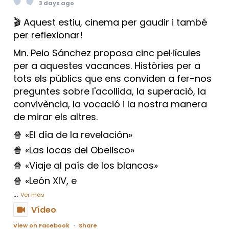
3 days ago
🎬 Aquest estiu, cinema per gaudir i també
per reflexionar!
Mn. Peio Sánchez proposa cinc pel·lícules
per a aquestes vacances. Històries per a
tots els públics que ens conviden a fer-nos
preguntes sobre l'acollida, la superació, la
convivència, la vocació i la nostra manera
de mirar els altres.
🍿 «El día de la revelación»
🍿 «Las locas del Obelisco»
🍿 «Viaje al país de los blancos»
🍿 «León XIV, e
...
Ver más
Vídeo
View on Facebook
·
Share