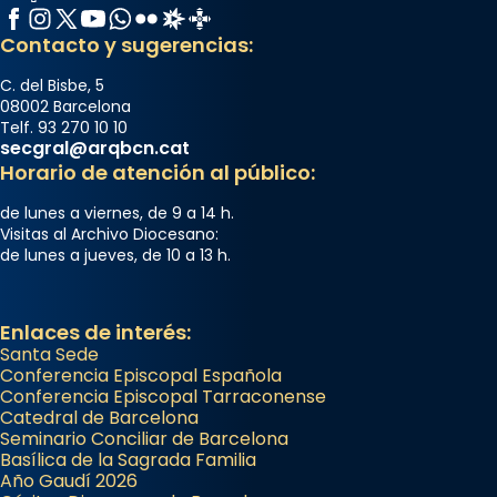
Facebook
Instagram
X / Twitter
YouTube
WhatsApp
Flickr
Radio Estel
Catalunya Cristiana
Contacto y sugerencias:
C. del Bisbe, 5
08002 Barcelona
Telf. 93 270 10 10
secgral@arqbcn.cat
Horario de atención al público:
de lunes a viernes, de 9 a 14 h.
Visitas al Archivo Diocesano:
de lunes a jueves, de 10 a 13 h.
Enlaces de interés:
Santa Sede
Conferencia Episcopal Española
Conferencia Episcopal Tarraconense
Catedral de Barcelona
Seminario Conciliar de Barcelona
Basílica de la Sagrada Familia
Año Gaudí 2026