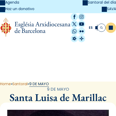
Agenda
Santoral del día
SAVA
Haz un donativo
Facebook
Instagram
X / Twitter
YouTube
ES
Me
Buscar
WhatsApp
Flickr
Radio Estel
Catalunya Cristi
Santoral
Home
Santoral
9 DE MAYO
9 DE MAYO
Santa Luisa de Marillac