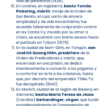
vida de penitencia (1426).
En Londres, en Inglaterra,
beato Tomás
Pickering, mártir
, monje de la Orden de
San Benito, el cual, varón de sincera
simplicidad y de vida inocentísima, fue
acusado falsamente de conjuración contra
el rey Carlos II y, movido por su amor a
Cristo, se encaminó con ánimo sereno hacia
el patíbulo en Tyburn (1679).
En la ciudad de Nam-Dinh, en Tonquín,
san
José Dô Quang Hiên, presbítero
de la
Orden de Predicadores y mártir, que,
encerrado en una prisión, se dedicó
intensivamente a convertir a los paganos y
a confortar en la fe a los cristianos, hasta
que, por decreto del emperador Thiêu Tri,
fue decapitado (1840).
En Munich, ciudad de la región de Baviera, en
Alemania,
beata María Teresa de Jesús
(Carolina)
Gerhardinger, virgen
, que fundó
providencialmente la Congregación de