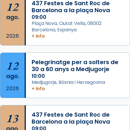
Acompanyant la història de sant Cugat, a
12
437 Festes de Sant Roc de
partir de l’Edat Mitjana sorgeix la tradició
Barcelona a la plaça Nova
que les santes Juliana (“relatiu a Júlia”) i
ago.
09:00
Semproniana (“relatiu a Semprònia =
Plaça Nova, Ciutat Vella, 08002
eterna”) són deixebles seves. I l’any 1667, el
Barcelona, Espanya
2026
frare Joan Gaspar Roig, afirma en una obra
+ info
que les santes són filles de l’antiga Iluro.
Mataró en reivindicarà les relíq
...
Ver más
12
Pelegrinatge per a solters de
Foto
30 a 60 anys a Medjugorje
ago.
10:00
View on Facebook
·
Share
Medjugorje, Bòsnia i Herzegovina
2026
+ info
13
437 Festes de Sant Roc de
Barcelona a la plaça Nova
ago.
09:00