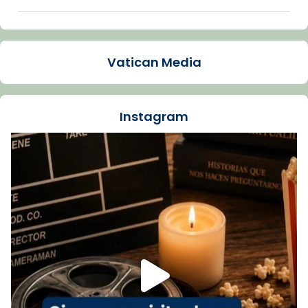
Arquebisbat de Barcelona
1 week ago
Vatican Media
La Carmina va patir depressió. Fa gairebé
dos mesos, a l'Estadi Lluís Companys, la
jove va fer arribar el seu testimoni al papa
Instagram
Lleó XIV.
Recupera l'entrevista comp
Vatican
tican News 👇
News
www.vaticannews.va/es/iglesia/news/2026-
07/carmina-historia-depresion-papa-viaje-
espana-testimoni...
Foto
View on Facebook
·
Share
Arquebisbat de Barcelona