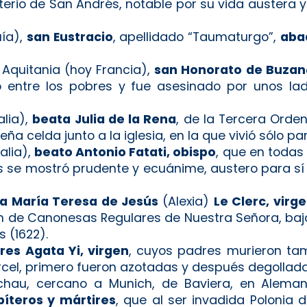
rio de San Andrés, notable por su vida austera y
uía),
san Eustracio
, apellidado “Taumaturgo”,
aba
n Aquitania (hoy Francia),
san Honorato de Buzan
o entre los pobres y fue asesinado por unos la
alia),
beata Julia de la Rena
, de la Tercera Orde
celda junto a la iglesia, en la que vivió sólo par
alia),
beato Antonio Fatati, obispo
, que en todas
 se mostró prudente y ecuánime, austero para sí
a María Teresa de Jesús
(Alexia)
Le Clerc, virg
ón de Canonesas Regulares de Nuestra Señora, baj
 (1622).
res Agata Yi, virgen
, cuyos padres murieron tam
rcel, primero fueron azotadas y después degollada
hau, cercano a Munich, de Baviera, en Alema
bíteros y mártires
, que al ser invadida Polonia 