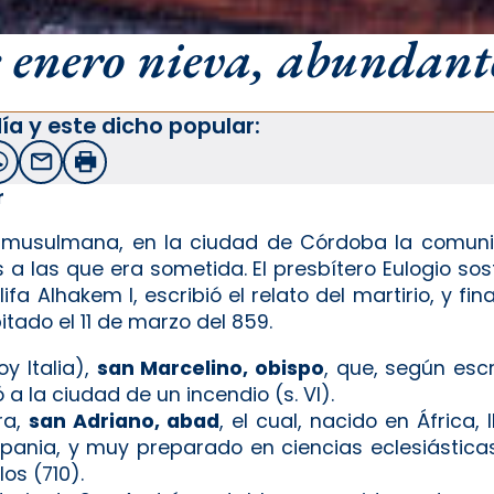
 enero nieva, abundante
ía y este dicho popular:
witter
WhatsApp
Email
Imprimir
r
 musulmana, en la ciudad de Córdoba la comuni
 a las que era sometida. El presbítero Eulogio so
lifa Alhakem I, escribió el relato del martirio, y f
tado el 11 de marzo del 859.
y Italia),
san Marcelino, obispo
, que, según esc
 a la ciudad de un incendio (s. VI).
ra,
san Adriano, abad
, el cual, nacido en África, 
ania, y muy preparado en ciencias eclesiásticas 
os (710).