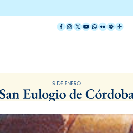
Facebook
Instagram
X / Twitter
YouTube
WhatsApp
Flickr
Radio Est
Catal
Santoral
9 DE ENERO
San Eulogio de Córdob