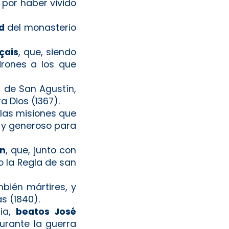
 por haber vivido
d
del monasterio
çais
, que, siendo
drones a los que
n de San Agustín,
a Dios (1367).
 las misiones que
 y generoso para
en
, que, junto con
o la Regla de san
bién mártires, y
s (1840).
nia,
beatos José
durante la guerra