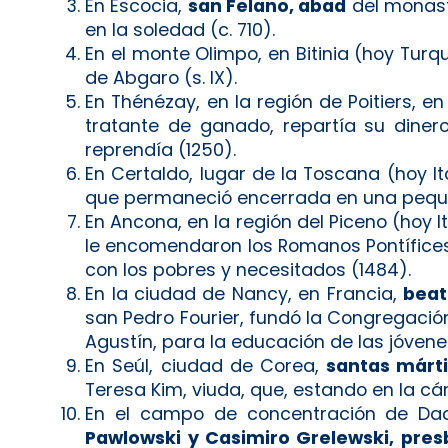
En Escocia,
san Felano, abad
del monaste
en la soledad (c. 710).
En el monte Olimpo, en Bitinia (hoy Turq
de Abgaro (s. IX).
En Thénézay, en la región de Poitiers, e
tratante de ganado, repartía su diner
reprendía (1250).
En Certaldo, lugar de la Toscana (hoy It
que permaneció encerrada en una pequeña 
En Ancona, en la región del Piceno (hoy It
le encomendaron los Romanos Pontífices
con los pobres y necesitados (1484).
En la ciudad de Nancy, en Francia,
beat
san Pedro Fourier, fundó la Congregaci
Agustín, para la educación de las jóvenes
En Seúl, ciudad de Corea,
santas márti
Teresa Kim, viuda, que, estando en la cá
En el campo de concentración de Dac
Pawlowski y Casimiro Grelewski, pres