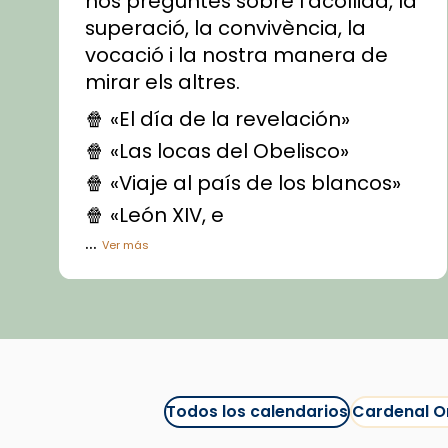
nos preguntes sobre l'acollida, la
superació, la convivència, la
vocació i la nostra manera de
mirar els altres.
🍿 «El día de la revelación»
🍿 «Las locas del Obelisco»
🍿 «Viaje al país de los blancos»
🍿 «León XIV, e
...
Ver más
Vídeo
View on Facebook
·
Share
Arquebisbat de Barcelona
1 week ago
Todos los calendarios
Cardenal O
La Carmina va patir depressió.
Fa gairebé dos mesos, a l'Estadi